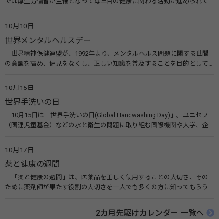
では厚生労働省が主催となって毎年目の健康に関わる活動が進められて
います。皆様も目の愛護デーをきっかけに目を大切にすることについて考
えてみませんか。 関連リンク 目の愛護デー（公益社団法人 日本眼科医
10月10日
会）
世界メンタルヘルスデー
世界精神保健連盟が、1992年より、メンタルヘルス問題に関する世間
の意識を高め、偏見をなくし、正しい知識を普及することを目的として、
10月10日を「世界メンタルヘルスデー」と定めました。その後、世界保
健機関（WHO）も協賛し、正式な国際デー（国際記念日）とされていま
10月15日
す。 関連リンク 世界メンタルヘルスデー（厚生労働省） 働く人のメンタ
世界手洗いの日
ルヘルス・ポータルサイト「こころの耳」（厚生労働省）
10月15日は「世界手洗いの日(Global Handwashing Day)」。ユニセフ
（国連児童基金）などの水と衛生の問題に取り組む国際機関や大学、企
業などによって定められ、世界各国でせっけんを使った正しい手洗いを
広める活動が行われています。下痢や肺炎を防ぎ、子どもたちの命を守る
10月17日
ことを目的としています。 関連リンク 世界手洗いの日（ユニセフ）
薬と健康の週間
「薬と健康の週間」は、医薬品を正しく使用することの大切さ、その
ために薬剤師が果たす役割の大切さを一人でも多くの方に知ってもらう
ために、ポスターなどを用いて積極的な啓発活動を行う週間です。 関連
リンク 薬と健康の週間（公益社団法人 日本薬剤師会） 連載「働く人に
2カ月先駆けカレンダー 一覧へ
伝えたい！薬との付き合い方」（保健指導リソースガイド）