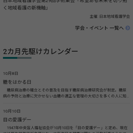
日本地域看護学会第29回学術集会「希望ある未来を切り拓
く地域看護の新機軸」
主催: 日本地域看護学会
学会・イベント 一覧へ
2カ月先駆けカレンダー
10月8日
糖をはかる日
糖尿病治療の確立とその普及を目指す糖尿病治療研究会が制定。糖尿
病の予防と治療に欠かせない血糖の適正な管理の大切さを多くの人に知
ってもらうのが目的。糖尿病ネットワークなどのウエブサイトを活用し
た啓発活動を行う。 関連リンク 糖尿病治療研究会40年の歩み（糖尿病治
10月10日
療研究会） 糖尿病ネットワーク
目の愛護デー
1947年中央盲人福祉協会が10月10日を「目の愛護デー」と定め、現在