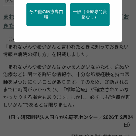
がん
その他の医療専門
一般（医療専門資
まれながんや希少がんと言われたときに知ってお
職
格なし）
きたい情報や病院の探し方
このたび国立研究開発法人国立がん研究センターは、
「まれながんや希少がんと言われたときに知っておきたい
情報や病院の探し方」を掲載しました。
まれながんや希少がんはかかる人が少ないため、病気や
治療などに関する詳細な情報や、十分な診療経験を持つ医
師を見つけにくいことがあります。そのため、診断される
までに時間がかかったり、「標準治療」が確立されていな
かったりする場合もあります。しかし、必ずしも"治療が難
しいがん"であるとは限りません。
（国立研究開発法人国立がん研究センター／2026年 2月24
日）