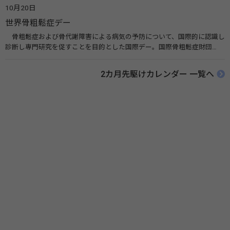
リンク 薬と健康の週間（公益社団法人 日本薬剤師会） 連載「働く人に
10月20日
伝えたい！薬との付き合い方」（保健指導リソースガイド）
世界骨粗鬆症デー
骨粗鬆症および骨代謝障害による病気の予防について、国際的に認識し
診断し専門研究を促すことを目的とした国際デー。国際骨粗鬆症財団
（IOF）により行われ、国を挙げて骨粗鬆症に取り組む社会の実現のため
に90を超える国がキャンペーンに参加しています。 関連リンク 公益財団
2カ月先駆けカレンダー 一覧へ
法人 骨粗鬆症財団 世界骨粗鬆症デー（WOD）