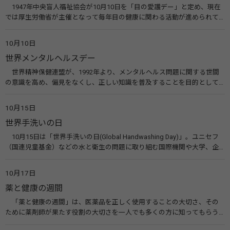
1947年中央盲人福祉協会が10月10日を「目の愛護デー」と定め、現在
では厚生労働省が主催となって毎年目の健康に関わる活動が進められて
います。皆様も目の愛護デーをきっかけに目を大切にすることについて考
えてみませんか。 関連リンク 目の愛護デー（公益社団法人 日本眼科医
10月10日
会）
世界メンタルヘルスデー
世界精神保健連盟が、1992年より、メンタルヘルス問題に関する世間
の意識を高め、偏見をなくし、正しい知識を普及することを目的として、
10月10日を「世界メンタルヘルスデー」と定めました。その後、世界保
健機関（WHO）も協賛し、正式な国際デー（国際記念日）とされていま
10月15日
す。 関連リンク 世界メンタルヘルスデー（厚生労働省） 働く人のメンタ
世界手洗いの日
ルヘルス・ポータルサイト「こころの耳」（厚生労働省）
10月15日は「世界手洗いの日(Global Handwashing Day)」。ユニセフ
（国連児童基金）などの水と衛生の問題に取り組む国際機関や大学、企
業などによって定められ、世界各国でせっけんを使った正しい手洗いを
広める活動が行われています。下痢や肺炎を防ぎ、子どもたちの命を守る
10月17日
ことを目的としています。 関連リンク 世界手洗いの日（ユニセフ）
薬と健康の週間
「薬と健康の週間」は、医薬品を正しく使用することの大切さ、その
ために薬剤師が果たす役割の大切さを一人でも多くの方に知ってもらう
ために、ポスターなどを用いて積極的な啓発活動を行う週間です。 関連