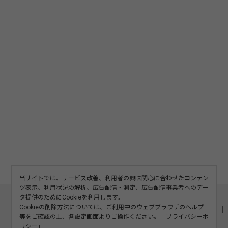
当サイトでは、サービス改善、利用者の興味関心に合わせたコンテン
ツ表示、利用状況の解析、広告配信・測定、広告配信事業者へのデー
このサイトについて
利用規約
広告掲載
タ提供のためにCookieを利用します。
Cookieの削除方法については、ご利用中のウェブブラウザのヘルプ
記事の二次利用について
プライバシーポリシー
お問い合わせ
等をご確認の上、各設定画面よりご操作ください。「
プライバシーポ
運営会社
リシー
」