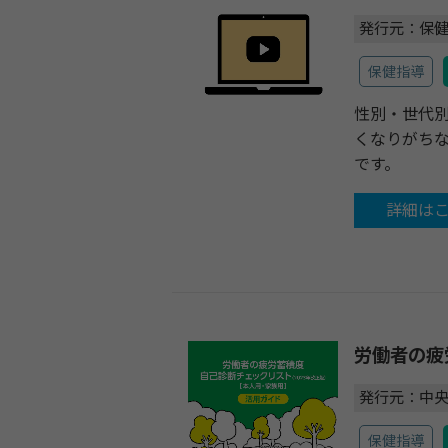
発行元：保
保健指導
性別・世代
くなりがち
です。
詳細は
労働者の疲
発行元：中
保健指導