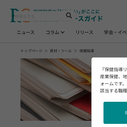
ニュース
コラム
リリース
学会・イベ
トップページ
資材・ツール
保健指導
『保健指導
産業保健、
ォームです。
該当する職