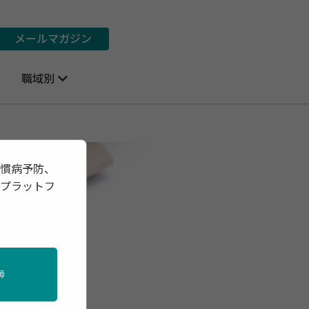
メールマガジン
職域別
習慣病予防、
報プラットフ
師