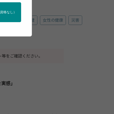
門資格なし）
ヘルス
母子保健
女性の健康
災害
ト等をご確認ください。
を実感」