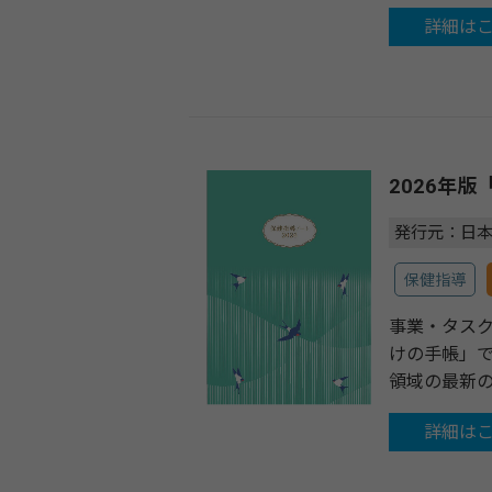
詳細は
2026年
発行元：日
保健指導
事業・タス
けの手帳」で
領域の最新
詳細は