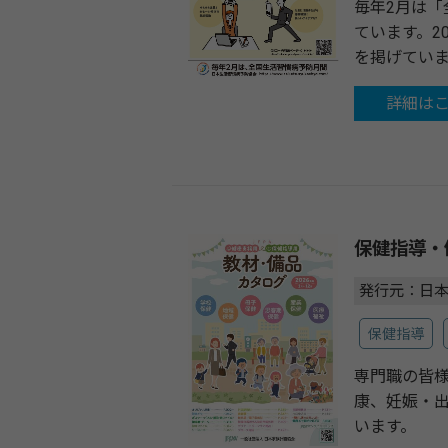
毎年2月は
ています。2
を掲げてい
詳細は
保健指導・
発行元：日
保健指導
専門職の皆
康、妊娠・出
います。