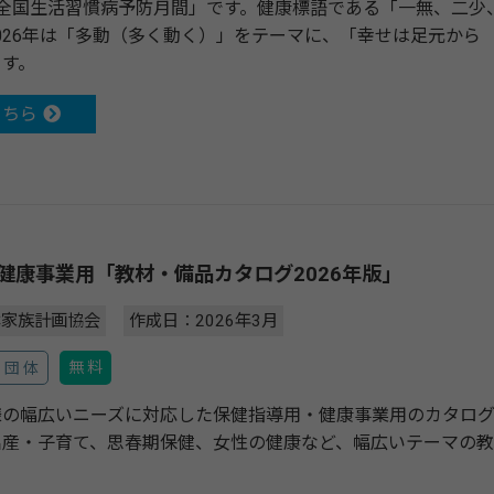
「全国生活習慣病予防月間」です。健康標語である「一無、二少
026年は「多動（多く動く）」をテーマに、「幸せは足元から
ます。
こちら
健康事業用「教材・備品カタログ2026年版」
本家族計画協会
作成日：2026年3月
無 料
団 体
様の幅広いニーズに対応した保健指導用・健康事業用のカタログ
産・子育て、思春期保健、女性の健康など、幅広いテーマの教材