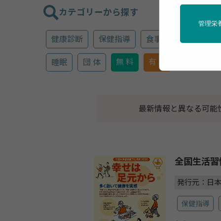
カテゴリーから探す
管理栄
健康診断
保健指導
食事
運動
メ
無 料
有 料
睡眠
団 体
最新情報と異なる可能
全国生活習
発行元：日
保健指導