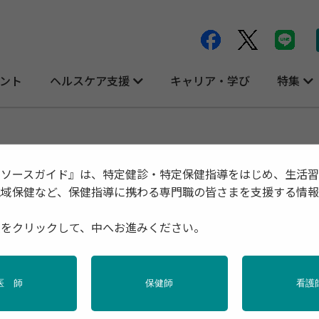
ント
ヘルスケア支援
キャリア・学び
特集
リソースガイド』は、特定健診・特定保健指導をはじめ、生活
地域保健など、保健指導に携わる専門職の皆さまを支援する情
資材・ツール
種をクリックして、中へお進みください。
医 師
保健師
看護