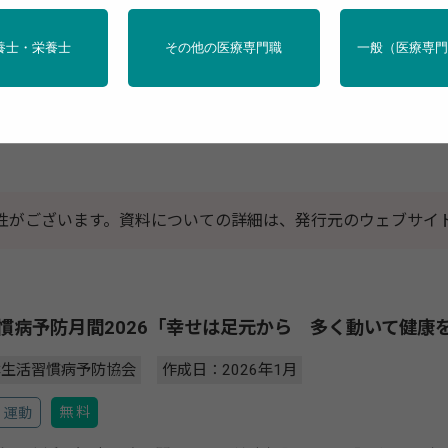
養士・栄養士
その他の医療専門職
一般（医療専
タボリックシンドローム
禁煙
アルコール
メンタル
性がございます。資料についての詳細は、発行元のウェブサイ
慣病予防月間2026「幸せは足元から 多く動いて健康
本生活習慣病予防協会
作成日：2026年1月
無 料
運動