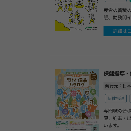
疲労の蓄積
眠、勤務間
詳細は
保健指導・
発行元：日
保健指導
専門職の皆
康、妊娠・出
います。