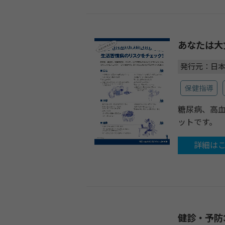
あなたは大
発行元：日
保健指導
糖尿病、高
ットです。
詳細は
健診・予防