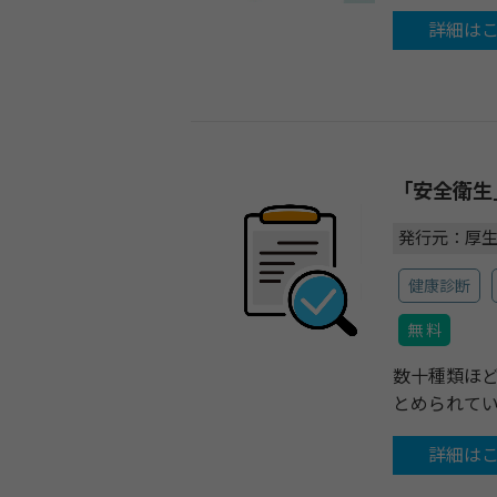
詳細は
「安全衛生
発行元：厚
健康診断
無 料
数十種類ほ
とめられて
詳細は