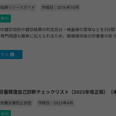
健指導リソースガイド
作成日：2016年10月
無 料
別の健診目的や健診結果の判定区分・検査値の意味などを3分間
な専門用語も簡単に伝えられるため、情報提供後の対象者の気
こちら
労蓄積度自己診断チェックリスト（2023年改正版）［
央労働災害防止協会
作成日：2023年4月
無 料