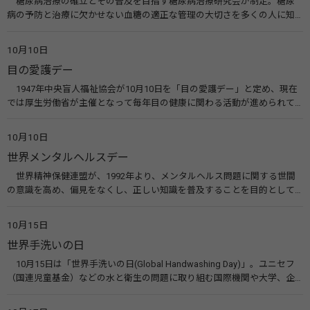
糖尿病治療の確立とその普及を目指す糖尿病治療研究会が制定。糖尿
病の予防と治療に欠かせない血糖の適正な管理の大切さを多くの人に知
ってもらうのが目的。糖尿病ネットワークなどのウエブサイトを活用し
た啓発活動を行う。 関連リンク 糖尿病治療研究会40年の歩み（糖尿病治
10月10日
療研究会） 糖尿病ネットワーク
目の愛護デー
1947年中央盲人福祉協会が10月10日を「目の愛護デー」と定め、現在
では厚生労働省が主催となって毎年目の健康に関わる活動が進められて
います。皆様も目の愛護デーをきっかけに目を大切にすることについて考
えてみませんか。 関連リンク 目の愛護デー（公益社団法人 日本眼科医
10月10日
会）
世界メンタルヘルスデー
世界精神保健連盟が、1992年より、メンタルヘルス問題に関する世間
の意識を高め、偏見をなくし、正しい知識を普及することを目的として、
10月10日を「世界メンタルヘルスデー」と定めました。その後、世界保
健機関（WHO）も協賛し、正式な国際デー（国際記念日）とされていま
10月15日
す。 関連リンク 世界メンタルヘルスデー（厚生労働省） 働く人のメンタ
世界手洗いの日
ルヘルス・ポータルサイト「こころの耳」（厚生労働省）
10月15日は「世界手洗いの日(Global Handwashing Day)」。ユニセフ
（国連児童基金）などの水と衛生の問題に取り組む国際機関や大学、企
業などによって定められ、世界各国でせっけんを使った正しい手洗いを
広める活動が行われています。下痢や肺炎を防ぎ、子どもたちの命を守る