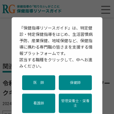
『保健指導リソースガイド』は、特定健
診・特定保健指導をはじめ、生活習慣病
予防、産業保健、地域保健など、保健指
導に携わる専門職の皆さまを支援する情
報プラットフォームです。
該当する職種をクリックして、中へお進
関連資料・リリース
みください。
令和６年「STOP！熱中症 クールワー
医 師
保健師
クキャンペーン」を実施します
管理栄養士・栄養
2024年02月28日
看護師
士