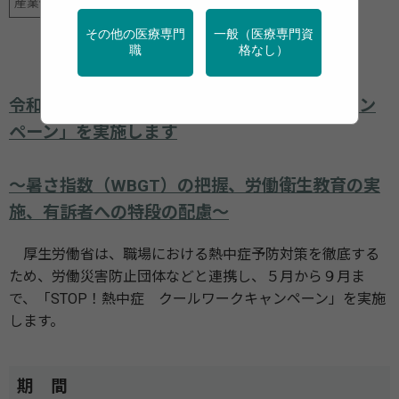
産業保健
行政・団体の関連資料
その他の医療専門
一般（医療専門資
職
格なし）
令和６年「STOP！熱中症 クールワークキャン
ペーン」を実施します
～暑さ指数（WBGT）の把握、労働衛生教育の実
施、有訴者への特段の配慮～
厚生労働省は、職場における熱中症予防対策を徹底する
ため、労働災害防止団体などと連携し、５月から９月ま
で、「STOP！熱中症 クールワークキャンペーン」を実施
します。
期 間