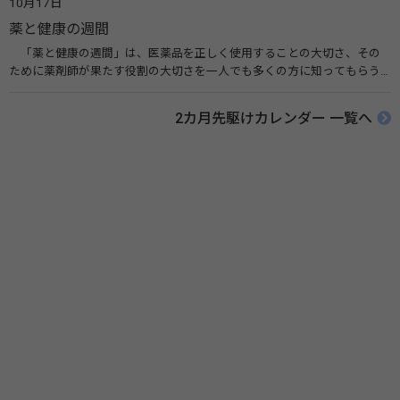
10月17日
ことを目的としています。 関連リンク 世界手洗いの日（ユニセフ）
薬と健康の週間
「薬と健康の週間」は、医薬品を正しく使用することの大切さ、その
ために薬剤師が果たす役割の大切さを一人でも多くの方に知ってもらう
ために、ポスターなどを用いて積極的な啓発活動を行う週間です。 関連
リンク 薬と健康の週間（公益社団法人 日本薬剤師会） 連載「働く人に
2カ月先駆けカレンダー 一覧へ
伝えたい！薬との付き合い方」（保健指導リソースガイド）