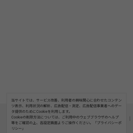
当サイトでは、サービス改善、利用者の興味関心に合わせたコンテン
ツ表示、利用状況の解析、広告配信・測定、広告配信事業者へのデー
このサイトについて
利用規約
広告掲載
タ提供のためにCookieを利用します。
Cookieの削除方法については、ご利用中のウェブブラウザのヘルプ
記事の二次利用について
プライバシーポリシー
お問い合わせ
等をご確認の上、各設定画面よりご操作ください。「
プライバシーポ
運営会社
リシー
」