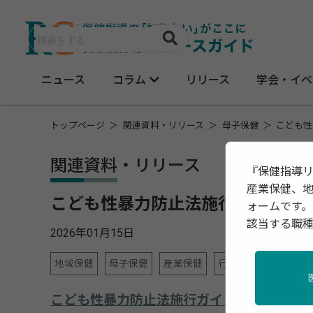
ニュース
コラム
リリース
学会・イベ
トップページ
関連資料・リリース
母子保健
こども性
関連資料・リリース
『保健指導
産業保健、
こども性暴力防止法施行ガイドラ
ォームです。
該当する職
2026年01月15日
地域保健
母子保健
産業保健
行政・団体の関連資
こども性暴力防止法施行ガイドラインの策