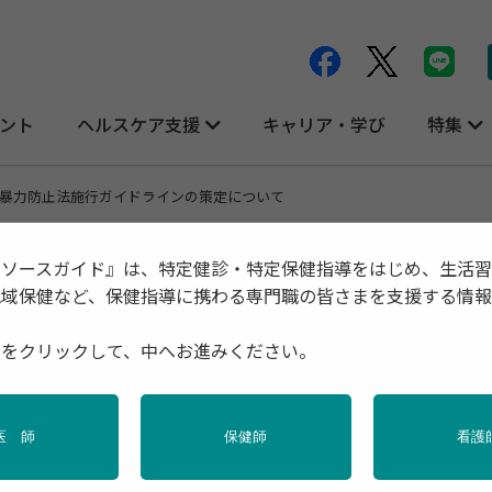
ント
ヘルスケア支援
キャリア・学び
特集
暴力防止法施行ガイドラインの策定について
リソースガイド』は、特定健診・特定保健指導をはじめ、生活
地域保健など、保健指導に携わる専門職の皆さまを支援する情
インの策定について
種をクリックして、中へお進みください。
料
医 師
保健師
看護
定について