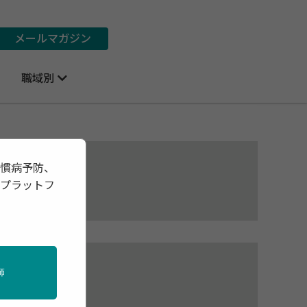
メールマガジン
職域別
習慣病予防、
報プラットフ
師