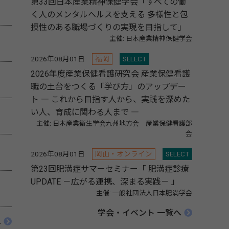
第33回日本産業精神保健学会「すべての働
く人のメンタルヘルスを支える 多様性と包
摂性のある職場づくりの実現を目指して」
主催: 日本産業精神保健学会
2026年08月01日
福岡
SELECT
2026年度産業保健看護研究会 産業保健看護
職の土台をつくる「学び方」のアップデー
ト ― これから目指す人から、実践を深めた
い人、育成に関わる人まで ―
主催: 日本産業衛生学会九州地方会 産業保健看護部
会
2026年08月01日
岡山・オンライン
SELECT
第23回肥満症サマーセミナー「 肥満症診療
UPDATE －広がる連携、深まる実践－ 」
主催: 一般社団法人日本肥満学会
学会・イベント 一覧へ
へ