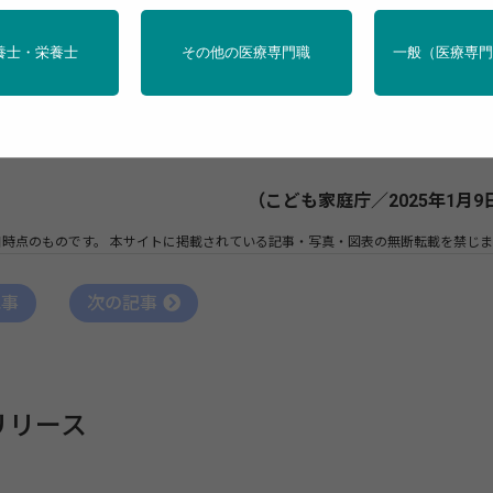
施行に向け、「こども性暴力防止法施行ガイドライン」を策
養士・栄養士
その他の医療専門職
一般（医療専
釈を示し、実際に法に基づく措置を実施する事業者や従事者
とする国民の皆様に対して、制度の詳細な全体像をお示しする
（こども家庭庁／2025年1月9
日時点のものです。
本サイトに掲載されている記事・写真・図表の無断転載を禁じま
記事
次の記事
リリース