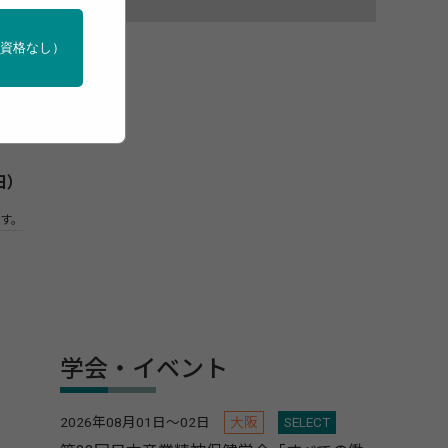
定し
門資格なし）
の
もの
日）
す。
学会・イベント
2026年08月01日～02日
大阪
SELECT