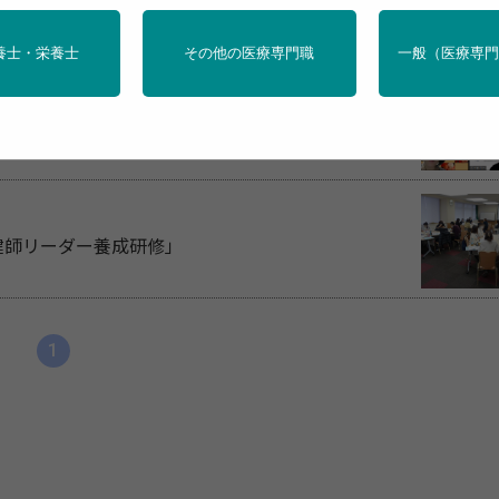
会「新任期産業保健師養成研修」【前期】
養士・栄養士
その他の医療専門職
一般（医療専
業保健師の力量の向上と職能・学術団体参画の意義」
健師リーダー養成研修」
1