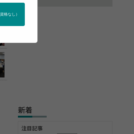
門資格なし）
新着
注目記事