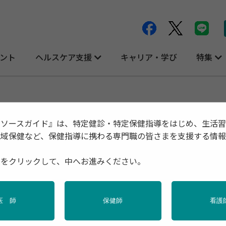
ント
ヘルスケア支援
キャリア・学び
特集
 日本産業保健師会
リソースガイド』は、特定健診・特定保健指導をはじめ、生活
地域保健など、保健指導に携わる専門職の皆さまを支援する情
種をクリックして、中へお進みください。
会「新任期産業保健師養成研修」【後期】
医 師
保健師
看護