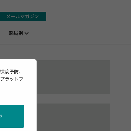
メールマガジン
職域別
習慣病予防、
報プラットフ
師