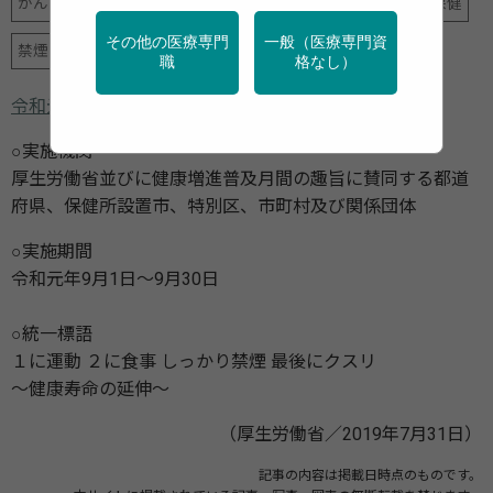
がん
健診・検診
地域保健
学校保健
栄養
産業保健
その他の医療専門
一般（医療専門資
禁煙
運動
職
格なし）
令和元年度 健康増進普及月間の実施について
○実施機関
厚生労働省並びに健康増進普及月間の趣旨に賛同する都道
府県、保健所設置市、特別区、市町村及び関係団体
○実施期間
令和元年9月1日～9月30日
○統一標語
１に運動 ２に食事 しっかり禁煙 最後にクスリ
～健康寿命の延伸～
（厚生労働省／2019年7月31日）
記事の内容は掲載日時点のものです。