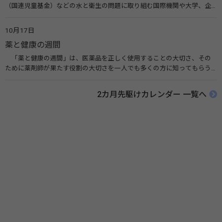
（国連児童基金）などの水と衛生の問題に取り組む国際機関や大学、企
業などによって定められ、世界各国でせっけんを使った正しい手洗いを
広める活動が行われています。下痢や肺炎を防ぎ、子どもたちの命を守る
10月17日
ことを目的としています。 関連リンク 世界手洗いの日（ユニセフ）
薬と健康の週間
「薬と健康の週間」は、医薬品を正しく使用することの大切さ、その
ために薬剤師が果たす役割の大切さを一人でも多くの方に知ってもらう
ために、ポスターなどを用いて積極的な啓発活動を行う週間です。 関連
リンク 薬と健康の週間（公益社団法人 日本薬剤師会） 連載「働く人に
2カ月先駆けカレンダー 一覧へ
伝えたい！薬との付き合い方」（保健指導リソースガイド）