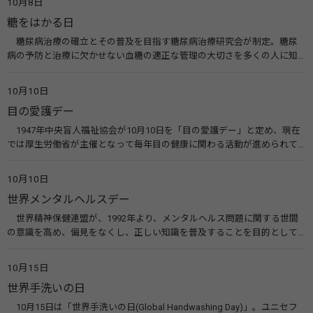
10月8日
糖をはかる日
糖尿病治療の確立とその普及を目指す糖尿病治療研究会が制定。糖尿
病の予防と治療に欠かせない血糖の適正な管理の大切さを多くの人に知
ってもらうのが目的。糖尿病ネットワークなどのウエブサイトを活用し
た啓発活動を行う。 関連リンク 糖尿病治療研究会40年の歩み（糖尿病治
10月10日
療研究会） 糖尿病ネットワーク
目の愛護デー
1947年中央盲人福祉協会が10月10日を「目の愛護デー」と定め、現在
では厚生労働省が主催となって毎年目の健康に関わる活動が進められて
います。皆様も目の愛護デーをきっかけに目を大切にすることについて考
えてみませんか。 関連リンク 目の愛護デー（公益社団法人 日本眼科医
10月10日
会）
世界メンタルヘルスデー
世界精神保健連盟が、1992年より、メンタルヘルス問題に関する世間
の意識を高め、偏見をなくし、正しい知識を普及することを目的として、
10月10日を「世界メンタルヘルスデー」と定めました。その後、世界保
健機関（WHO）も協賛し、正式な国際デー（国際記念日）とされていま
10月15日
す。 関連リンク 世界メンタルヘルスデー（厚生労働省） 働く人のメンタ
世界手洗いの日
ルヘルス・ポータルサイト「こころの耳」（厚生労働省）
10月15日は「世界手洗いの日(Global Handwashing Day)」。ユニセフ