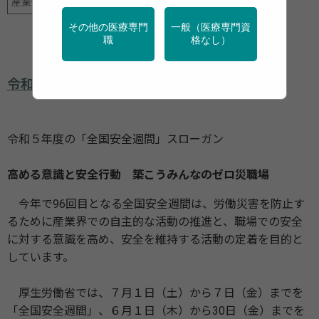
産業保健
行政・団体の関連資料
その他の医療専門
一般（医療専門資
職
格なし）
令和５年度「全国安全週間」を７月に実施
令和５年度の「全国安全週間」スローガン
高める意識と安全行動 築こうみんなのゼロ災職場
今年で96回目となる全国安全週間は、労働災害を防止す
るために産業界での自主的な活動の推進と、職場での安全
に対する意識を高め、安全を維持する活動の定着を目的と
しています。
厚生労働省では、７月１日（土）から７日（金）までを
「全国安全週間」、６月１日（木）から30日（金）までを