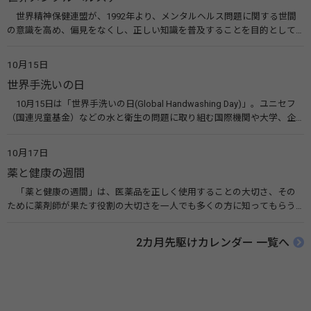
世界精神保健連盟が、1992年より、メンタルヘルス問題に関する世間
の意識を高め、偏見をなくし、正しい知識を普及することを目的として、
10月10日を「世界メンタルヘルスデー」と定めました。その後、世界保
健機関（WHO）も協賛し、正式な国際デー（国際記念日）とされていま
10月15日
す。 関連リンク 世界メンタルヘルスデー（厚生労働省） 働く人のメンタ
世界手洗いの日
ルヘルス・ポータルサイト「こころの耳」（厚生労働省）
10月15日は「世界手洗いの日(Global Handwashing Day)」。ユニセフ
（国連児童基金）などの水と衛生の問題に取り組む国際機関や大学、企
業などによって定められ、世界各国でせっけんを使った正しい手洗いを
広める活動が行われています。下痢や肺炎を防ぎ、子どもたちの命を守る
10月17日
ことを目的としています。 関連リンク 世界手洗いの日（ユニセフ）
薬と健康の週間
「薬と健康の週間」は、医薬品を正しく使用することの大切さ、その
ために薬剤師が果たす役割の大切さを一人でも多くの方に知ってもらう
ために、ポスターなどを用いて積極的な啓発活動を行う週間です。 関連
リンク 薬と健康の週間（公益社団法人 日本薬剤師会） 連載「働く人に
2カ月先駆けカレンダー 一覧へ
伝えたい！薬との付き合い方」（保健指導リソースガイド）