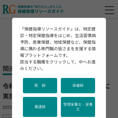
『保健指導リソースガイド』は、特定健
診・特定保健指導をはじめ、生活習慣病
予防、産業保健、地域保健など、保健指
導に携わる専門職の皆さまを支援する情
報プラットフォームです。
該当する職種をクリックして、中へお進
関連資料・リリース
みください。
令和５年度「全国安全週間」を７月に
医 師
保健師
実施
管理栄養士・栄養
2023年04月05日
看護師
士