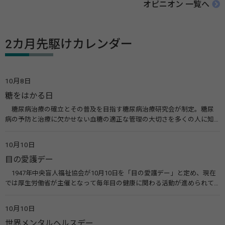
オピニオン 一覧へ
2カ月先駆けカレンダー
10月8日
糖をはかる日
糖尿病治療の確立とその普及を目指す糖尿病治療研究会が制定。糖尿
病の予防と治療に欠かせない血糖の適正な管理の大切さを多くの人に知
ってもらうのが目的。糖尿病ネットワークなどのウエブサイトを活用し
た啓発活動を行う。 関連リンク 糖尿病治療研究会40年の歩み（糖尿病治
10月10日
療研究会） 糖尿病ネットワーク
目の愛護デー
1947年中央盲人福祉協会が10月10日を「目の愛護デー」と定め、現在
では厚生労働省が主催となって毎年目の健康に関わる活動が進められて
います。皆様も目の愛護デーをきっかけに目を大切にすることについて考
えてみませんか。 関連リンク 目の愛護デー（公益社団法人 日本眼科医
10月10日
会）
世界メンタルヘルスデー