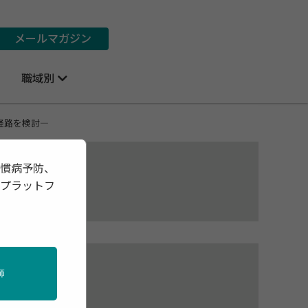
メールマガジン
職域別
経路を検討―
習慣病予防、
報プラットフ
る
師