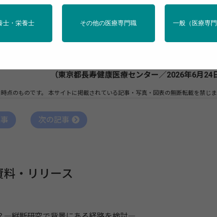
するのか？―縦断研究で背景にある経路を検討―
養士・栄養士
その他の医療専門職
一般（医療専
プは、同じ高齢者を2年間追跡した縦断研究により、独りでい
ルビーイング（心の豊かさ）の低下と関連すること、また人と
つ傾向の高まりとも関連する可能性があることを示しました。
（東京都長寿健康医療センター／2026年6月24
日時点のものです。
本サイトに掲載されている記事・写真・図表の無断転載を禁じま
記事
次の記事
資料・リリース
？―縦断研究で背景にある経路を検討―