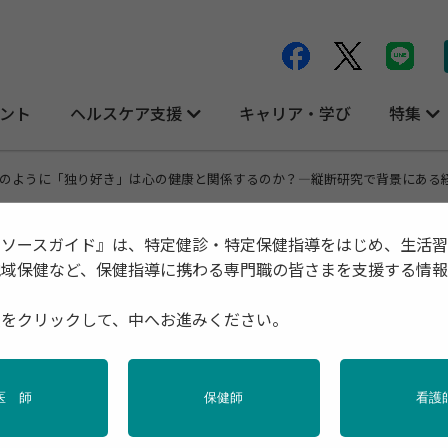
ント
ヘルスケア支援
キャリア・学び
特集
のように「独り好き」は心の健康と関係するのか？―縦断研究で背景にある
リソースガイド』は、特定健診・特定保健指導をはじめ、生活
地域保健など、保健指導に携わる専門職の皆さまを支援する情
康と関係するのか？―縦断研究で背景にあ
種をクリックして、中へお進みください。
医 師
保健師
看護