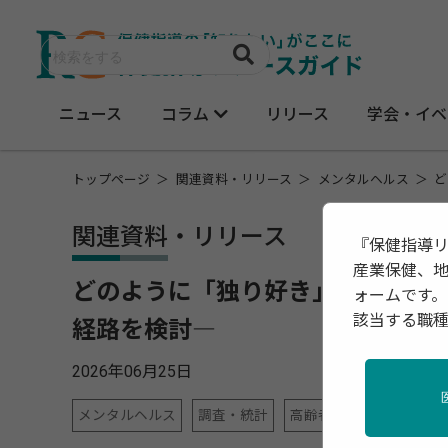
ニュース
コラム
リリース
学会・イベ
トップページ
関連資料・リリース
メンタルヘルス
ど
関連資料・リリース
『保健指導
産業保健、
どのように「独り好き」は心の健
ォームです。
該当する職
経路を検討―
2026年06月25日
メンタルヘルス
調査・統計
高齢者