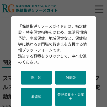
『保健指導リソースガイド』は、特定健
診・特定保健指導をはじめ、生活習慣病
予防、産業保健、地域保健など、保健指
導に携わる専門職の皆さまを支援する情
報プラットフォームです。
該当する職種をクリックして、中へお進
関連資料・リリース
みください。
スマートウォッチを用いたマインドフ
医 師
保健師
ルネス瞑想実践者のストレス・心拍変
管理栄養士・栄養
動解析
看護師
士
2026年06月25日