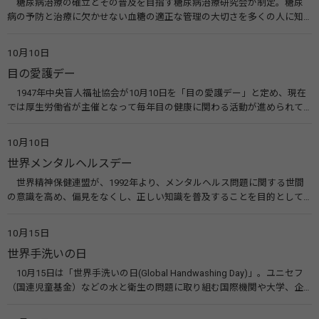
糖尿病治療の確立とその普及を目指す糖尿病治療研究会が制定。糖尿
病の予防と治療に欠かせない血糖の適正な管理の大切さを多くの人に知
ってもらうのが目的。糖尿病ネットワークなどのウエブサイトを活用し
た啓発活動を行う。 関連リンク 糖尿病治療研究会40年の歩み（糖尿病治
10月10日
療研究会） 糖尿病ネットワーク
目の愛護デー
1947年中央盲人福祉協会が10月10日を「目の愛護デー」と定め、現在
では厚生労働省が主催となって毎年目の健康に関わる活動が進められて
います。皆様も目の愛護デーをきっかけに目を大切にすることについて考
えてみませんか。 関連リンク 目の愛護デー（公益社団法人 日本眼科医
10月10日
会）
世界メンタルヘルスデー
世界精神保健連盟が、1992年より、メンタルヘルス問題に関する世間
の意識を高め、偏見をなくし、正しい知識を普及することを目的として、
10月10日を「世界メンタルヘルスデー」と定めました。その後、世界保
健機関（WHO）も協賛し、正式な国際デー（国際記念日）とされていま
10月15日
す。 関連リンク 世界メンタルヘルスデー（厚生労働省） 働く人のメンタ
世界手洗いの日
ルヘルス・ポータルサイト「こころの耳」（厚生労働省）
10月15日は「世界手洗いの日(Global Handwashing Day)」。ユニセフ
（国連児童基金）などの水と衛生の問題に取り組む国際機関や大学、企
業などによって定められ、世界各国でせっけんを使った正しい手洗いを
広める活動が行われています。下痢や肺炎を防ぎ、子どもたちの命を守る