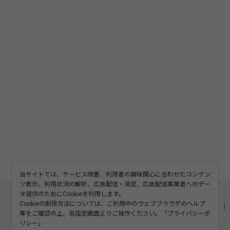
当サイトでは、サービス改善、利用者の興味関心に合わせたコンテン
ツ表示、利用状況の解析、広告配信・測定、広告配信事業者へのデー
このサイトについて
利用規約
広告掲載
タ提供のためにCookieを利用します。
Cookieの削除方法については、ご利用中のウェブブラウザのヘルプ
記事の二次利用について
プライバシーポリシー
お問い合わせ
等をご確認の上、各設定画面よりご操作ください。「
プライバシーポ
運営会社
リシー
」