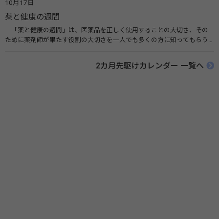
10月17日
ことを目的としています。 関連リンク 世界手洗いの日（ユニセフ）
薬と健康の週間
「薬と健康の週間」は、医薬品を正しく使用することの大切さ、その
ために薬剤師が果たす役割の大切さを一人でも多くの方に知ってもらう
ために、ポスターなどを用いて積極的な啓発活動を行う週間です。 関連
リンク 薬と健康の週間（公益社団法人 日本薬剤師会） 連載「働く人に
2カ月先駆けカレンダー 一覧へ
伝えたい！薬との付き合い方」（保健指導リソースガイド）