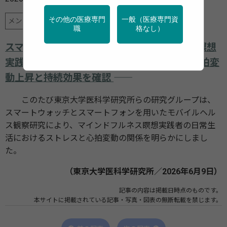
その他の医療専門
一般（医療専門資
メンタルヘルス
調査・統計
職
格なし）
スマートウォッチを用いたマインドフルネス瞑想
実践者のストレス・心拍変動解析―― 瞑想中の心拍変
動上昇と持続効果を確認 ――
このたび東京大学医科学研究所らの研究グループは、
スマートウォッチとスマートフォンを用いたモバイルヘル
ス観察研究により、マインドフルネス瞑想実践者の日常生
活におけるストレスと心拍変動の関係を明らかにしまし
た。
（東京大学医科学研究所／2026年6月9日）
記事の内容は掲載日時点のものです。
本サイトに掲載されている記事・写真・図表の無断転載を禁じます。