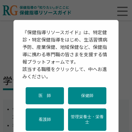
『保健指導リソースガイド』は、特定健
診・特定保健指導をはじめ、生活習慣病
予防、産業保健、地域保健など、保健指
導に携わる専門職の皆さまを支援する情
報プラットフォームです。
該当する職種をクリックして、中へお進
みください。
学会・イベント
医 師
保健師
保健指導リソースガイド編集部がセレクトした、
主要な学会・セミナーをご紹介します。
管理栄養士・栄養
看護師
士
状況により内容／開催方法の変更が生じる可能性