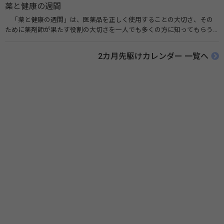
薬と健康の週間
「薬と健康の週間」は、医薬品を正しく使用することの大切さ、その
ために薬剤師が果たす役割の大切さを一人でも多くの方に知ってもらう
ために、ポスターなどを用いて積極的な啓発活動を行う週間です。 関連
リンク 薬と健康の週間（公益社団法人 日本薬剤師会） 連載「働く人に
2カ月先駆けカレンダー 一覧へ
伝えたい！薬との付き合い方」（保健指導リソースガイド）