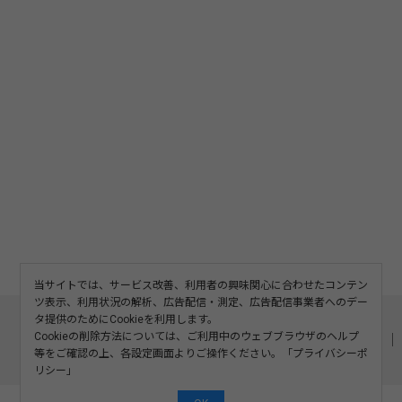
当サイトでは、サービス改善、利用者の興味関心に合わせたコンテン
ツ表示、利用状況の解析、広告配信・測定、広告配信事業者へのデー
このサイトについて
利用規約
広告掲載
タ提供のためにCookieを利用します。
Cookieの削除方法については、ご利用中のウェブブラウザのヘルプ
記事の二次利用について
プライバシーポリシー
お問い合わせ
等をご確認の上、各設定画面よりご操作ください。「
プライバシーポ
運営会社
リシー
」