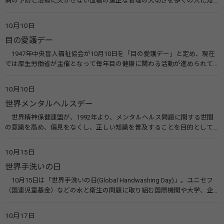
病の予防と治療に欠かせない血糖の適正な管理の大切さを多くの人に知
ってもらうのが目的。糖尿病ネットワークなどのウエブサイトを活用し
た啓発活動を行う。 関連リンク 糖尿病治療研究会40年の歩み（糖尿病治
10月10日
療研究会） 糖尿病ネットワーク
目の愛護デー
1947年中央盲人福祉協会が10月10日を「目の愛護デー」と定め、現在
では厚生労働省が主催となって毎年目の健康に関わる活動が進められて
います。皆様も目の愛護デーをきっかけに目を大切にすることについて考
えてみませんか。 関連リンク 目の愛護デー（公益社団法人 日本眼科医
10月10日
会）
世界メンタルヘルスデー
世界精神保健連盟が、1992年より、メンタルヘルス問題に関する世間
の意識を高め、偏見をなくし、正しい知識を普及することを目的として、
10月10日を「世界メンタルヘルスデー」と定めました。その後、世界保
健機関（WHO）も協賛し、正式な国際デー（国際記念日）とされていま
10月15日
す。 関連リンク 世界メンタルヘルスデー（厚生労働省） 働く人のメンタ
世界手洗いの日
ルヘルス・ポータルサイト「こころの耳」（厚生労働省）
10月15日は「世界手洗いの日(Global Handwashing Day)」。ユニセフ
（国連児童基金）などの水と衛生の問題に取り組む国際機関や大学、企
業などによって定められ、世界各国でせっけんを使った正しい手洗いを
広める活動が行われています。下痢や肺炎を防ぎ、子どもたちの命を守る
10月17日
ことを目的としています。 関連リンク 世界手洗いの日（ユニセフ）