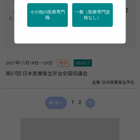
がございます。
最新情報は、主催団体のウェブサイト等にてご確認
その他の医療専門
一般（医療専門資
ください。
職
格なし）
掲載についてのお問い合わせ
2027年11月18日～20日
青森
SELECT
第37回 日本産業衛生学会全国協議会
主催: 日本産業衛生学会
1
2
3
前へ