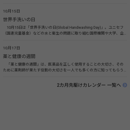
10月10日を「世界メンタルヘルスデー」と定めました。その後、世界保
健機関（WHO）も協賛し、正式な国際デー（国際記念日）とされていま
10月15日
す。 関連リンク 世界メンタルヘルスデー（厚生労働省） 働く人のメンタ
世界手洗いの日
ルヘルス・ポータルサイト「こころの耳」（厚生労働省）
10月15日は「世界手洗いの日(Global Handwashing Day)」。ユニセフ
（国連児童基金）などの水と衛生の問題に取り組む国際機関や大学、企
業などによって定められ、世界各国でせっけんを使った正しい手洗いを
広める活動が行われています。下痢や肺炎を防ぎ、子どもたちの命を守る
10月17日
ことを目的としています。 関連リンク 世界手洗いの日（ユニセフ）
薬と健康の週間
「薬と健康の週間」は、医薬品を正しく使用することの大切さ、その
ために薬剤師が果たす役割の大切さを一人でも多くの方に知ってもらう
ために、ポスターなどを用いて積極的な啓発活動を行う週間です。 関連
リンク 薬と健康の週間（公益社団法人 日本薬剤師会） 連載「働く人に
2カ月先駆けカレンダー 一覧へ
伝えたい！薬との付き合い方」（保健指導リソースガイド）