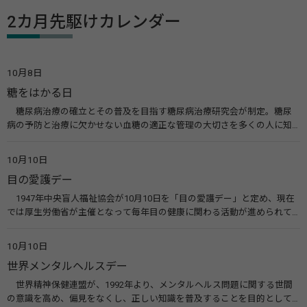
2カ月先駆けカレンダー
10月8日
糖をはかる日
糖尿病治療の確立とその普及を目指す糖尿病治療研究会が制定。糖尿
病の予防と治療に欠かせない血糖の適正な管理の大切さを多くの人に知
ってもらうのが目的。糖尿病ネットワークなどのウエブサイトを活用し
た啓発活動を行う。 関連リンク 糖尿病治療研究会40年の歩み（糖尿病治
10月10日
療研究会） 糖尿病ネットワーク
目の愛護デー
1947年中央盲人福祉協会が10月10日を「目の愛護デー」と定め、現在
では厚生労働省が主催となって毎年目の健康に関わる活動が進められて
います。皆様も目の愛護デーをきっかけに目を大切にすることについて考
えてみませんか。 関連リンク 目の愛護デー（公益社団法人 日本眼科医
10月10日
会）
世界メンタルヘルスデー
世界精神保健連盟が、1992年より、メンタルヘルス問題に関する世間
の意識を高め、偏見をなくし、正しい知識を普及することを目的として、