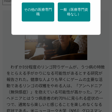
HealthDay News
メンタルヘルス
その他の医療専門
一般（医療専門資
職
格なし）
わずか3分程度のリンゴ狩りゲームが、うつ病の特徴
をとらえる手がかりになる可能性があるとする研究が
報告された。健康な人よりも早くにゲームの主要な活
動であるリンゴの収穫をやめる人は、「アンヘドニア
（無快感症）」を抱えている可能性が高かった。アン
ヘドニアとはうつ病患者の約70％に見られる症状の一
つで、通常なら楽しいと感じることを楽しめなくなる
症状である。米ニューヨーク大学（NYU）グロスマン