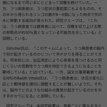
個になるまで同じ木にとどまって収穫を続けていた。一
方、うつ病患者は、うつ症状の重症度にもよるものの、そ
の木から得られるリンゴの数が8～9個になった時点で別の
木に移動する傾向が見られた。研究グループは、「これ
は、うつ病患者では健常者に比べて、収穫を切り上げる際
の参照点が約50％高くなっている可能性を示している」と
説明している。
Glimcher氏は、「このゲームによって、うつ病患者の脳内
で何が起きているのかについて手がかりを得ることができ
る。将来的には、血圧測定により心疾患を見つけるのと同
じくらいの信頼性でうつ病を特定できるようになることを
期待している」と述べている。一方、論文の筆頭著者であ
るNYUのAadith Vittala氏は、「うつ病患者は、状況の変化に
応じて期待値を適切に調整することが難しいようだ。それ
は、脳内でどのような仕組みの異常が起きているのかを示
す手がかりになる」と説明している。
研究グループは、本研究結果は、患者ごとに異なるタイ