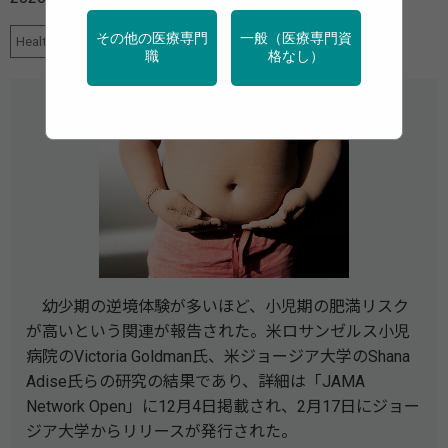
その他の医療専門
一般（医療専門資
HealthDay News
学校保健
母子保健
職
格なし）
幼少期の逆境体験が多いほど、小児期の肥満リスク
が高いという関連が報告された。米ロサンゼルス小児
病院のVictoria Goldman氏、米ジョージア大学のShana
Adise氏らの研究の結果であり、詳細は「JAMA
Network Open」に12月4日掲載され、2月17日にジョー
ジア大学からリリースが発行された。