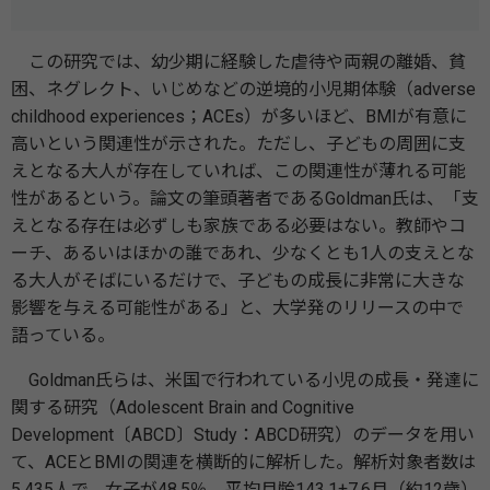
この研究では、幼少期に経験した虐待や両親の離婚、貧
困、ネグレクト、いじめなどの逆境的小児期体験（adverse
childhood experiences；ACEs）が多いほど、BMIが有意に
高いという関連性が示された。ただし、子どもの周囲に支
えとなる大人が存在していれば、この関連性が薄れる可能
性があるという。論文の筆頭著者であるGoldman氏は、「支
えとなる存在は必ずしも家族である必要はない。教師やコ
ーチ、あるいはほかの誰であれ、少なくとも1人の支えとな
る大人がそばにいるだけで、子どもの成長に非常に大きな
影響を与える可能性がある」と、大学発のリリースの中で
語っている。
Goldman氏らは、米国で行われている小児の成長・発達に
関する研究（Adolescent Brain and Cognitive
Development〔ABCD〕Study：ABCD研究）のデータを用い
て、ACEとBMIの関連を横断的に解析した。解析対象者数は
5,435人で、女子が48.5％、平均月齢143.1±7.6月（約12歳）