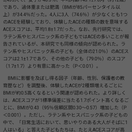
であり、過体重または肥満（BMIが85パーセンタイル以
上）が34.4％だった。4人に3人（74.6％）が少なくとも1つ
のACEを経験しており、体験したACEの種類の数を意味する
ACEスコアは、平均1.8±1.7だった。なお、先行研究では、
ラテン系やヒスパニック系の子どもではACEの多いことが報
告されているが、本研究でも同様の傾向が認められた。ラ
テン系やヒスパニック系の子ども（全体の21.0％）のACEス
コアは2.1±1.7であり、その他の子ども（79.0％）のスコア
（1.7±1.7）より有意に高かった（P＜0.01）。
BMIに影響を及ぼし得る因子（年齢、性別、保護者の教
育歴など）を調整後、体験したACEが2種類増えるごとに
BMIが約0.5高くなるという関連が認められた。より詳しく
は、ACEスコアが1標準偏差に当たる1.7ポイント高くなるご
とに、BMIが0.43（95％信頼区間0.30～0.57）増加した（P
＜0.001）。ただし、ラテン系やヒスパニック系の子どもの
中で、「日常生活において、思いやりのある大人がそばに1
人はいる」と答えた子どもたちは、たとえACEスコアが高