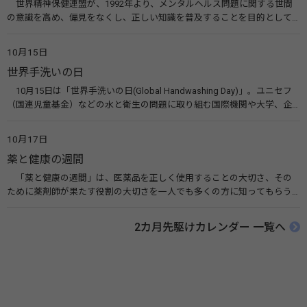
世界精神保健連盟が、1992年より、メンタルヘルス問題に関する世間
の意識を高め、偏見をなくし、正しい知識を普及することを目的として、
10月10日を「世界メンタルヘルスデー」と定めました。その後、世界保
健機関（WHO）も協賛し、正式な国際デー（国際記念日）とされていま
10月15日
す。 関連リンク 世界メンタルヘルスデー（厚生労働省） 働く人のメンタ
世界手洗いの日
ルヘルス・ポータルサイト「こころの耳」（厚生労働省）
10月15日は「世界手洗いの日(Global Handwashing Day)」。ユニセフ
（国連児童基金）などの水と衛生の問題に取り組む国際機関や大学、企
業などによって定められ、世界各国でせっけんを使った正しい手洗いを
広める活動が行われています。下痢や肺炎を防ぎ、子どもたちの命を守る
10月17日
ことを目的としています。 関連リンク 世界手洗いの日（ユニセフ）
薬と健康の週間
「薬と健康の週間」は、医薬品を正しく使用することの大切さ、その
ために薬剤師が果たす役割の大切さを一人でも多くの方に知ってもらう
ために、ポスターなどを用いて積極的な啓発活動を行う週間です。 関連
リンク 薬と健康の週間（公益社団法人 日本薬剤師会） 連載「働く人に
2カ月先駆けカレンダー 一覧へ
伝えたい！薬との付き合い方」（保健指導リソースガイド）