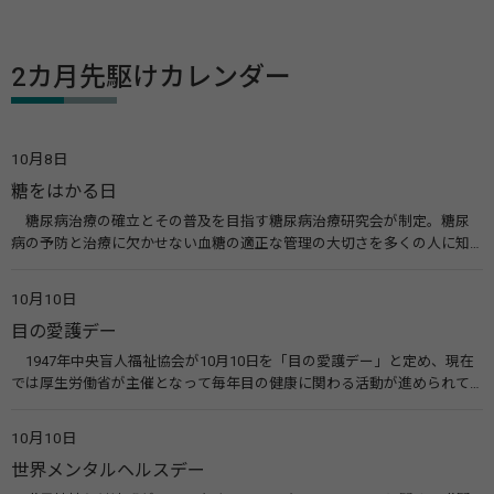
2カ月先駆けカレンダー
10月8日
糖をはかる日
糖尿病治療の確立とその普及を目指す糖尿病治療研究会が制定。糖尿
病の予防と治療に欠かせない血糖の適正な管理の大切さを多くの人に知
ってもらうのが目的。糖尿病ネットワークなどのウエブサイトを活用し
た啓発活動を行う。 関連リンク 糖尿病治療研究会40年の歩み（糖尿病治
10月10日
療研究会） 糖尿病ネットワーク
目の愛護デー
1947年中央盲人福祉協会が10月10日を「目の愛護デー」と定め、現在
では厚生労働省が主催となって毎年目の健康に関わる活動が進められて
います。皆様も目の愛護デーをきっかけに目を大切にすることについて考
えてみませんか。 関連リンク 目の愛護デー（公益社団法人 日本眼科医
10月10日
会）
世界メンタルヘルスデー