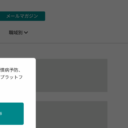
メールマガジン
職域別
習慣病予防、
報プラットフ
師