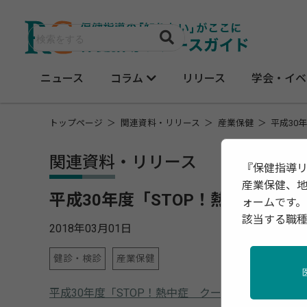
ニュース
コラム
リリース
学会・イベ
トップページ
関連資料・リリース
産業保健
平成30
関連資料・リリース
『保健指導
産業保健、
平成30年度「STOP！熱中症 
ォームです。
該当する職
2018年03月01日
健診・検診
産業保健
平成30年度「STOP！熱中症 クールワークキャン