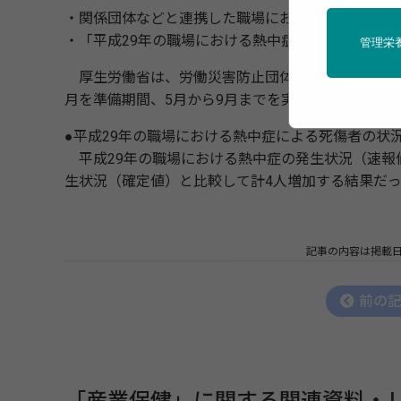
・関係団体などと連携した職場における熱中症予防
・「平成29年の職場における熱中症による死傷災害
管理栄
厚生労働省は、労働災害防止団体などとともに、職
月を準備期間、5月から9月までを実施期間とする「
●平成29年の職場における熱中症による死傷者の状
平成29年の職場における熱中症の発生状況（速報値
生状況（確定値）と比較して計4人増加する結果だ
記事の内容は掲載
前の