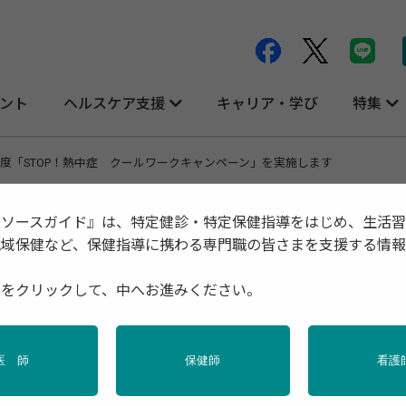
ント
ヘルスケア支援
キャリア・学び
特集
年度「STOP！熱中症 クールワークキャンペーン」を実施します
リソースガイド』は、特定健診・特定保健指導をはじめ、生活
地域保健など、保健指導に携わる専門職の皆さまを支援する情
クールワークキャンペーン」を実施します
種をクリックして、中へお進みください。
医 師
保健師
看護
ペーン」を実施します