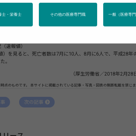
対策を５月から実施
の発生状況（速報値）」を併せて公表
養士・栄養士
その他の医療専門職
一般（医療専
場における熱中症予防対策の一層の推進を図るため、平成30
STOP！熱中症 クールワークキャンペーン」を実施する。
況（速報値）
）を見ると、死亡者数は7月に10人、8月に6人で、平成28年
った。
（厚生労働省／2018年2月28
日時点のものです。
本サイトに掲載されている記事・写真・図表の無断転載を禁じま
記事
次の記事