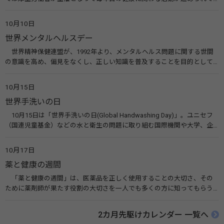
います。皆様も目の愛護デーをきっかけに目を大切にすることについて考
えてみませんか。 関連リンク 目の愛護デー（公益社団法人 日本眼科医
10月10日
会）
世界メンタルヘルスデー
世界精神保健連盟が、1992年より、メンタルヘルス問題に関する世間
の意識を高め、偏見をなくし、正しい知識を普及することを目的として、
10月10日を「世界メンタルヘルスデー」と定めました。その後、世界保
健機関（WHO）も協賛し、正式な国際デー（国際記念日）とされていま
10月15日
す。 関連リンク 世界メンタルヘルスデー（厚生労働省） 働く人のメンタ
世界手洗いの日
ルヘルス・ポータルサイト「こころの耳」（厚生労働省）
10月15日は「世界手洗いの日(Global Handwashing Day)」。ユニセフ
（国連児童基金）などの水と衛生の問題に取り組む国際機関や大学、企
業などによって定められ、世界各国でせっけんを使った正しい手洗いを
広める活動が行われています。下痢や肺炎を防ぎ、子どもたちの命を守る
10月17日
ことを目的としています。 関連リンク 世界手洗いの日（ユニセフ）
薬と健康の週間
「薬と健康の週間」は、医薬品を正しく使用することの大切さ、その
ために薬剤師が果たす役割の大切さを一人でも多くの方に知ってもらう
ために、ポスターなどを用いて積極的な啓発活動を行う週間です。 関連
リンク 薬と健康の週間（公益社団法人 日本薬剤師会） 連載「働く人に
2カ月先駆けカレンダー 一覧へ
伝えたい！薬との付き合い方」（保健指導リソースガイド）