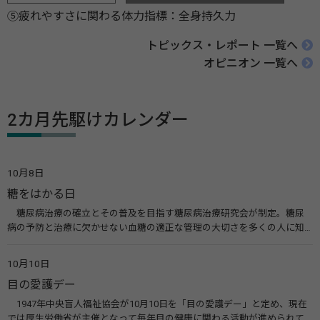
⑤疲れやすさに関わる体力指標：全身持久力
トピックス・レポート 一覧へ
オピニオン 一覧へ
2カ月先駆けカレンダー
10月8日
糖をはかる日
糖尿病治療の確立とその普及を目指す糖尿病治療研究会が制定。糖尿
病の予防と治療に欠かせない血糖の適正な管理の大切さを多くの人に知
ってもらうのが目的。糖尿病ネットワークなどのウエブサイトを活用し
た啓発活動を行う。 関連リンク 糖尿病治療研究会40年の歩み（糖尿病治
10月10日
療研究会） 糖尿病ネットワーク
目の愛護デー
1947年中央盲人福祉協会が10月10日を「目の愛護デー」と定め、現在
では厚生労働省が主催となって毎年目の健康に関わる活動が進められて