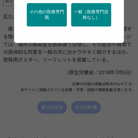
健診・検診
地域保健
学校保健
産業保健
その他の医療専門
一般（医療専門資
夏休みの海外旅行では感染症に注意しましょう
職
格なし）
厚生労働省は7月6日に、海外で気を付ける感染症に関す
る情報を提供するホームページを更新した。ホームページ
では、海外の感染症を感染源で分類し、その症状や現地で
の具体的な対策を一般の方に分かりやすく紹介するほか、
啓発用ポスター、リーフレットを掲載している。
（厚生労働省／2018年7月6日）
記事の内容は掲載日時点のものです。
本サイトに掲載されている記事・写真・図表の無断転載を禁じます。
前の記事
次の記事