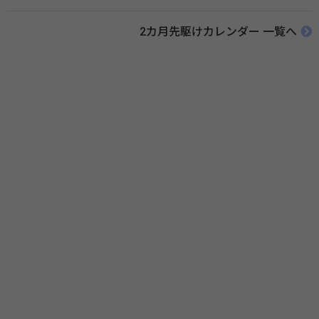
（IOF）により行われ、国を挙げて骨粗鬆症に取り組む社会の実現のため
に90を超える国がキャンペーンに参加しています。 関連リンク 公益財団
2カ月先駆けカレンダー 一覧へ
法人 骨粗鬆症財団 世界骨粗鬆症デー（WOD）