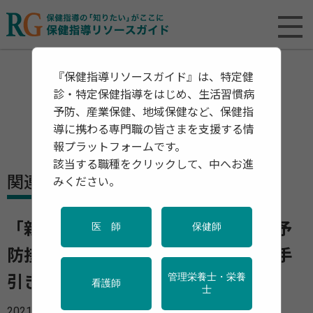
『保健指導リソースガイド』は、特定健
診・特定保健指導をはじめ、生活習慣病
予防、産業保健、地域保健など、保健指
導に携わる専門職の皆さまを支援する情
報プラットフォームです。
該当する職種をクリックして、中へお進
関連資料・リリース
みください。
「新型コロナウイルス感染症に係る予
医 師
保健師
防接種の実施に関する職域接種向け手
管理栄養士・栄養
引き （初版）」を公開
看護師
士
2021年06月15日