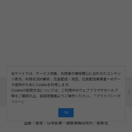
当サイトでは、サービス改善、利用者の興味関心に合わせたコンテン
ツ表示、利用状況の解析、広告配信・測定、広告配信事業者へのデー
このサイトについて
利用規約
広告掲載
タ提供のためにCookieを利用します。
Cookieの削除方法については、ご利用中のウェブブラウザのヘルプ
記事の二次利用について
プライバシーポリシー
お問い合わせ
等をご確認の上、各設定画面よりご操作ください。「
プライバシーポ
運営会社
リシー
」
OK
©2008-2026 SOSHINSHA All Rights Reserved.
企画・運営：日本医療・健康情報研究所
／
創新社