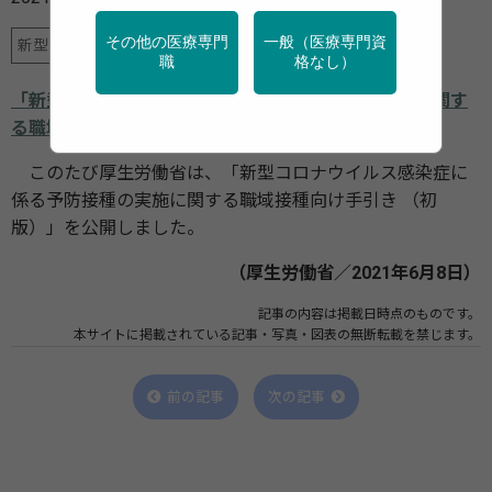
その他の医療専門
一般（医療専門資
新型コロナ
産業保健
職
格なし）
「新型コロナウイルス感染症に係る予防接種の実施に関す
る職域接種向け手引き （初版）」
このたび厚生労働省は、「新型コロナウイルス感染症に
係る予防接種の実施に関する職域接種向け手引き （初
版）」を公開しました。
（厚生労働省／2021年6月8日）
記事の内容は掲載日時点のものです。
本サイトに掲載されている記事・写真・図表の無断転載を禁じます。
前の記事
次の記事