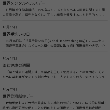
世界メンタルヘルスデー
世界精神保健連盟が、1992年より、メンタルヘルス問題に関する世間
の意識を高め、偏見をなくし、正しい知識を普及することを目的として、
10月10日を「世界メンタルヘルスデー」と定めました。その後、世界保
健機関（WHO）も協賛し、正式な国際デー（国際記念日）とされていま
10月15日
す。 関連リンク 世界メンタルヘルスデー（厚生労働省） 働く人のメンタ
世界手洗いの日
ルヘルス・ポータルサイト「こころの耳」（厚生労働省）
10月15日は「世界手洗いの日(Global Handwashing Day)」。ユニセフ
（国連児童基金）などの水と衛生の問題に取り組む国際機関や大学、企
業などによって定められ、世界各国でせっけんを使った正しい手洗いを
広める活動が行われています。下痢や肺炎を防ぎ、子どもたちの命を守る
10月17日
ことを目的としています。 関連リンク 世界手洗いの日（ユニセフ）
薬と健康の週間
「薬と健康の週間」は、医薬品を正しく使用することの大切さ、その
ために薬剤師が果たす役割の大切さを一人でも多くの方に知ってもらう
ために、ポスターなどを用いて積極的な啓発活動を行う週間です。 関連
リンク 薬と健康の週間（公益社団法人 日本薬剤師会） 連載「働く人に
10月20日
伝えたい！薬との付き合い方」（保健指導リソースガイド）
世界骨粗鬆症デー
骨粗鬆症および骨代謝障害による病気の予防について、国際的に認識し
診断し専門研究を促すことを目的とした国際デー。国際骨粗鬆症財団