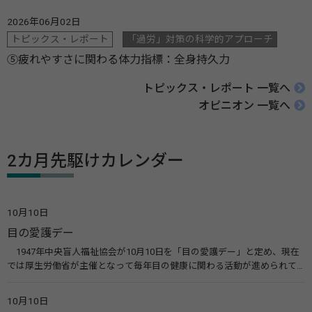
2026年06月02日
トピックス・レポート
「過労」対策の科学的アプローチ
⑤疲れやすさに関わる体力指標：全身持久力
トピックス・レポート 一覧へ
オピニオン 一覧へ
2カ月先駆けカレンダー
10月10日
目の愛護デー
1947年中央盲人福祉協会が10月10日を「目の愛護デー」と定め、現在
では厚生労働省が主催となって毎年目の健康に関わる活動が進められて
います。皆様も目の愛護デーをきっかけに目を大切にすることについて考
えてみませんか。 関連リンク 目の愛護デー（公益社団法人 日本眼科医
10月10日
会）