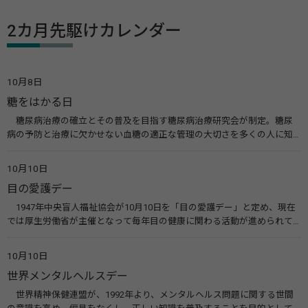
2カ月先駆けカレンダー
10月8日
糖をはかる日
糖尿病治療の確立とその普及を目指す糖尿病治療研究会が制定。糖尿
病の予防と治療に欠かせない血糖の適正な管理の大切さを多くの人に知
ってもらうのが目的。糖尿病ネットワークなどのウエブサイトを活用し
た啓発活動を行う。 関連リンク 糖尿病治療研究会40年の歩み（糖尿病治
10月10日
療研究会） 糖尿病ネットワーク
目の愛護デー
1947年中央盲人福祉協会が10月10日を「目の愛護デー」と定め、現在
では厚生労働省が主催となって毎年目の健康に関わる活動が進められて
います。皆様も目の愛護デーをきっかけに目を大切にすることについて考
えてみませんか。 関連リンク 目の愛護デー（公益社団法人 日本眼科医
10月10日
会）
世界メンタルヘルスデー
世界精神保健連盟が、1992年より、メンタルヘルス問題に関する世間