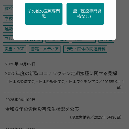
健診・検診
特定保健指導
産業保健
地域保健
その他の医療専門
一般（医療専門資
職
格なし）
学校保健
メンタルヘルス
禁煙
アルコール
がん
運動
栄養
調査・統計
データヘルス計画
高齢者
フレイル・介護予防
女性の健康
新型コロナ
感染症
災害・BCP
書籍・メディア
行政・団体の関連資料
2025年09月09日
2025年度の新型コロナワクチン定期接種に関する見解
（日本感染症学会・日本呼吸器学会・日本ワクチン学会／2025年 9月 1
日）
2025年06月09日
令和６年の労働災害発生状況を公表
（厚生労働省／2025年 5月30日）