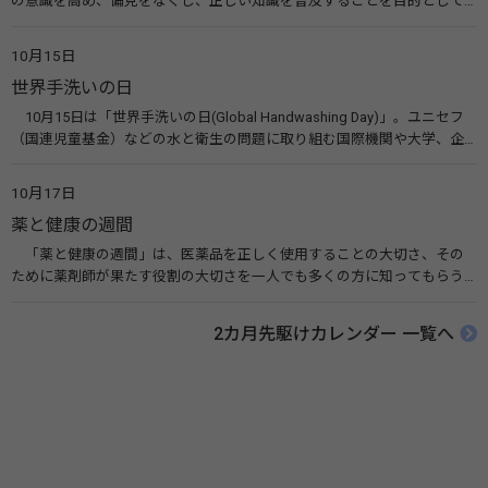
の意識を高め、偏見をなくし、正しい知識を普及することを目的として、
10月10日を「世界メンタルヘルスデー」と定めました。その後、世界保
健機関（WHO）も協賛し、正式な国際デー（国際記念日）とされていま
10月15日
す。 関連リンク 世界メンタルヘルスデー（厚生労働省） 働く人のメンタ
世界手洗いの日
ルヘルス・ポータルサイト「こころの耳」（厚生労働省）
10月15日は「世界手洗いの日(Global Handwashing Day)」。ユニセフ
（国連児童基金）などの水と衛生の問題に取り組む国際機関や大学、企
業などによって定められ、世界各国でせっけんを使った正しい手洗いを
広める活動が行われています。下痢や肺炎を防ぎ、子どもたちの命を守る
10月17日
ことを目的としています。 関連リンク 世界手洗いの日（ユニセフ）
薬と健康の週間
「薬と健康の週間」は、医薬品を正しく使用することの大切さ、その
ために薬剤師が果たす役割の大切さを一人でも多くの方に知ってもらう
ために、ポスターなどを用いて積極的な啓発活動を行う週間です。 関連
リンク 薬と健康の週間（公益社団法人 日本薬剤師会） 連載「働く人に
2カ月先駆けカレンダー 一覧へ
伝えたい！薬との付き合い方」（保健指導リソースガイド）