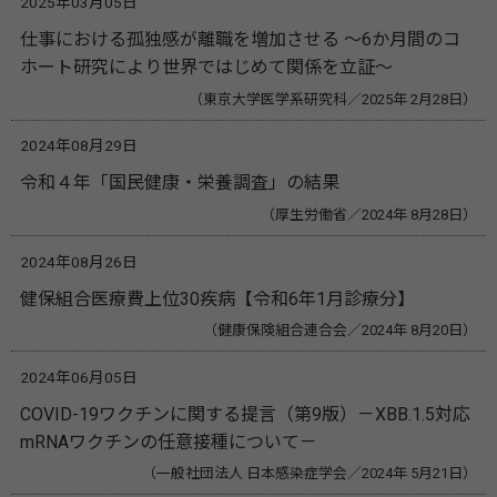
2025年03月05日
仕事における孤独感が離職を増加させる ～6か月間のコ
ホート研究により世界ではじめて関係を立証～
（東京大学医学系研究科／2025年 2月28日）
2024年08月29日
令和４年「国民健康・栄養調査」の結果
（厚生労働省／2024年 8月28日）
2024年08月26日
健保組合医療費上位30疾病【令和6年1月診療分】
（健康保険組合連合会／2024年 8月20日）
2024年06月05日
COVID-19ワクチンに関する提言（第9版）－XBB.1.5対応
mRNAワクチンの任意接種について－
（一般社団法人 日本感染症学会／2024年 5月21日）