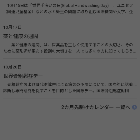
10月15日は「世界手洗いの日(Global Handwashing Day)」。ユニセフ
（国連児童基金）などの水と衛生の問題に取り組む国際機関や大学、企
業などによって定められ、世界各国でせっけんを使った正しい手洗いを
広める活動が行われています。下痢や肺炎を防ぎ、子どもたちの命を守る
10月17日
ことを目的としています。 関連リンク 世界手洗いの日（ユニセフ）
薬と健康の週間
「薬と健康の週間」は、医薬品を正しく使用することの大切さ、その
ために薬剤師が果たす役割の大切さを一人でも多くの方に知ってもらう
ために、ポスターなどを用いて積極的な啓発活動を行う週間です。 関連
リンク 薬と健康の週間（公益社団法人 日本薬剤師会） 連載「働く人に
10月20日
伝えたい！薬との付き合い方」（保健指導リソースガイド）
世界骨粗鬆症デー
骨粗鬆症および骨代謝障害による病気の予防について、国際的に認識し
診断し専門研究を促すことを目的とした国際デー。国際骨粗鬆症財団
（IOF）により行われ、国を挙げて骨粗鬆症に取り組む社会の実現のため
に90を超える国がキャンペーンに参加しています。 関連リンク 公益財団
2カ月先駆けカレンダー 一覧へ
法人 骨粗鬆症財団 世界骨粗鬆症デー（WOD）