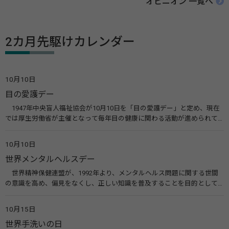
オピニオン 一覧へ
2カ月先駆けカレンダー
10月10日
目の愛護デー
1947年中央盲人福祉協会が10月10日を「目の愛護デー」と定め、現在
では厚生労働省が主催となって毎年目の健康に関わる活動が進められて
います。皆様も目の愛護デーをきっかけに目を大切にすることについて考
えてみませんか。 関連リンク 目の愛護デー（公益社団法人 日本眼科医
10月10日
会）
世界メンタルヘルスデー
世界精神保健連盟が、1992年より、メンタルヘルス問題に関する世間
の意識を高め、偏見をなくし、正しい知識を普及することを目的として、
10月10日を「世界メンタルヘルスデー」と定めました。その後、世界保
健機関（WHO）も協賛し、正式な国際デー（国際記念日）とされていま
10月15日
す。 関連リンク 世界メンタルヘルスデー（厚生労働省） 働く人のメンタ
世界手洗いの日
ルヘルス・ポータルサイト「こころの耳」（厚生労働省）