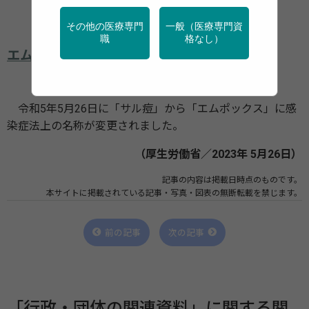
その他の医療専門
一般（医療専門資
職
格なし）
エムポックスについて
令和5年5月26日に「サル痘」から「エムポックス」に感
染症法上の名称が変更されました。
（厚生労働省／2023年 5月26日）
記事の内容は掲載日時点のものです。
本サイトに掲載されている記事・写真・図表の無断転載を禁じます。
前の記事
次の記事
「行政・団体の関連資料」に関する関