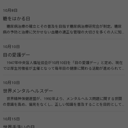
10月8日
糖をはかる日
糖尿病治療の確立とその普及を目指す糖尿病治療研究会が制定。糖尿
病の予防と治療に欠かせない血糖の適正な管理の大切さを多くの人に知
ってもらうのが目的。糖尿病ネットワークなどのウエブサイトを活用し
た啓発活動を行う。 関連リンク 糖尿病治療研究会40年の歩み（糖尿病治
10月10日
療研究会） 糖尿病ネットワーク
目の愛護デー
1947年中央盲人福祉協会が10月10日を「目の愛護デー」と定め、現在
では厚生労働省が主催となって毎年目の健康に関わる活動が進められて
います。皆様も目の愛護デーをきっかけに目を大切にすることについて考
えてみませんか。 関連リンク 目の愛護デー（公益社団法人 日本眼科医
10月10日
会）
世界メンタルヘルスデー
世界精神保健連盟が、1992年より、メンタルヘルス問題に関する世間
の意識を高め、偏見をなくし、正しい知識を普及することを目的として、
10月10日を「世界メンタルヘルスデー」と定めました。その後、世界保
健機関（WHO）も協賛し、正式な国際デー（国際記念日）とされていま
10月15日
す。 関連リンク 世界メンタルヘルスデー（厚生労働省） 働く人のメンタ
世界手洗いの日
ルヘルス・ポータルサイト「こころの耳」（厚生労働省）