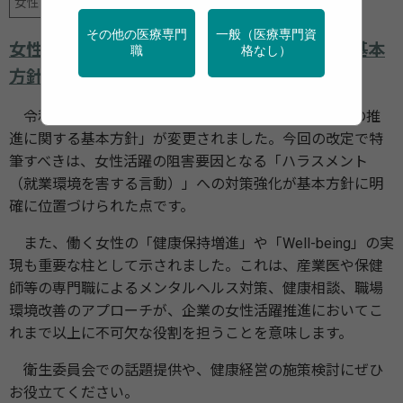
女性の健康
産業保健
行政・団体の関連資料
その他の医療専門
一般（医療専門資
女性の職業生活における活躍の推進に関する基本
職
格なし）
方針
令和7年11月25日、「女性の職業生活における活躍の推
進に関する基本方針」が変更されました。今回の改定で特
筆すべきは、女性活躍の阻害要因となる「ハラスメント
（就業環境を害する言動）」への対策強化が基本方針に明
確に位置づけられた点です。
また、働く女性の「健康保持増進」や「Well-being」の実
現も重要な柱として示されました。これは、産業医や保健
師等の専門職によるメンタルヘルス対策、健康相談、職場
環境改善のアプローチが、企業の女性活躍推進においてこ
れまで以上に不可欠な役割を担うことを意味します。
衛生委員会での話題提供や、健康経営の施策検討にぜひ
お役立てください。