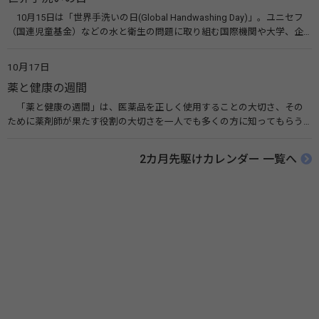
10月15日は「世界手洗いの日(Global Handwashing Day)」。ユニセフ
（国連児童基金）などの水と衛生の問題に取り組む国際機関や大学、企
業などによって定められ、世界各国でせっけんを使った正しい手洗いを
広める活動が行われています。下痢や肺炎を防ぎ、子どもたちの命を守る
10月17日
ことを目的としています。 関連リンク 世界手洗いの日（ユニセフ）
薬と健康の週間
「薬と健康の週間」は、医薬品を正しく使用することの大切さ、その
ために薬剤師が果たす役割の大切さを一人でも多くの方に知ってもらう
ために、ポスターなどを用いて積極的な啓発活動を行う週間です。 関連
リンク 薬と健康の週間（公益社団法人 日本薬剤師会） 連載「働く人に
2カ月先駆けカレンダー 一覧へ
伝えたい！薬との付き合い方」（保健指導リソースガイド）