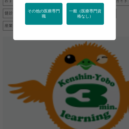
おすすめニュース
がん
アルコール
保健指導リソースガイド
その他の医療専門
一般（医療専門資
健診・検診
地域保健
学校保健
栄養
特定保健指導
職
格なし）
産業保健
禁煙
運動