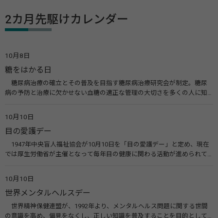
2カ月先駆けカレンダー
10月8日
糖をはかる日
糖尿病治療の確立とその普及を目指す糖尿病治療研究会が制定。糖尿
病の予防と治療に欠かせない血糖の適正な管理の大切さを多くの人に知
ってもらうのが目的。糖尿病ネットワークなどのウエブサイトを活用し
た啓発活動を行う。 関連リンク 糖尿病治療研究会40年の歩み（糖尿病治
10月10日
療研究会） 糖尿病ネットワーク
目の愛護デー
1947年中央盲人福祉協会が10月10日を「目の愛護デー」と定め、現在
では厚生労働省が主催となって毎年目の健康に関わる活動が進められて
います。皆様も目の愛護デーをきっかけに目を大切にすることについて考
えてみませんか。 関連リンク 目の愛護デー（公益社団法人 日本眼科医
10月10日
会）
世界メンタルヘルスデー
世界精神保健連盟が、1992年より、メンタルヘルス問題に関する世間
の意識を高め、偏見をなくし、正しい知識を普及することを目的として、