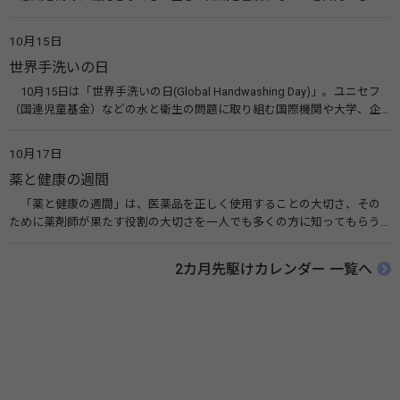
10月10日を「世界メンタルヘルスデー」と定めました。その後、世界保
健機関（WHO）も協賛し、正式な国際デー（国際記念日）とされていま
10月15日
す。 関連リンク 世界メンタルヘルスデー（厚生労働省） 働く人のメンタ
世界手洗いの日
ルヘルス・ポータルサイト「こころの耳」（厚生労働省）
10月15日は「世界手洗いの日(Global Handwashing Day)」。ユニセフ
（国連児童基金）などの水と衛生の問題に取り組む国際機関や大学、企
業などによって定められ、世界各国でせっけんを使った正しい手洗いを
広める活動が行われています。下痢や肺炎を防ぎ、子どもたちの命を守る
10月17日
ことを目的としています。 関連リンク 世界手洗いの日（ユニセフ）
薬と健康の週間
「薬と健康の週間」は、医薬品を正しく使用することの大切さ、その
ために薬剤師が果たす役割の大切さを一人でも多くの方に知ってもらう
ために、ポスターなどを用いて積極的な啓発活動を行う週間です。 関連
リンク 薬と健康の週間（公益社団法人 日本薬剤師会） 連載「働く人に
2カ月先駆けカレンダー 一覧へ
伝えたい！薬との付き合い方」（保健指導リソースガイド）