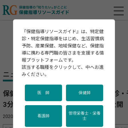
『保健指導リソースガイド』は、特定健
診・特定保健指導をはじめ、生活習慣病
予防、産業保健、地域保健など、保健指
導に携わる専門職の皆さまを支援する情
報プラットフォームです。
該当する職種をクリックして、中へお進
ニュース
みください。
保健指導の情報提供に大活躍！「健診・
医 師
保健師
3分間ラーニング」をYouTubeにて公開
管理栄養士・栄養
2020年05月26日
看護師
士