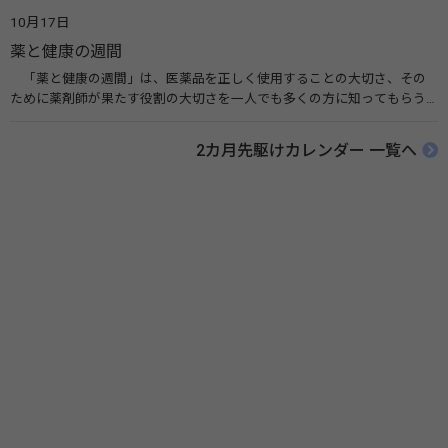
広める活動が行われています。下痢や肺炎を防ぎ、子どもたちの命を守る
10月17日
ことを目的としています。 関連リンク 世界手洗いの日（ユニセフ）
薬と健康の週間
「薬と健康の週間」は、医薬品を正しく使用することの大切さ、その
ために薬剤師が果たす役割の大切さを一人でも多くの方に知ってもらう
ために、ポスターなどを用いて積極的な啓発活動を行う週間です。 関連
リンク 薬と健康の週間（公益社団法人 日本薬剤師会） 連載「働く人に
2カ月先駆けカレンダー 一覧へ
伝えたい！薬との付き合い方」（保健指導リソースガイド）