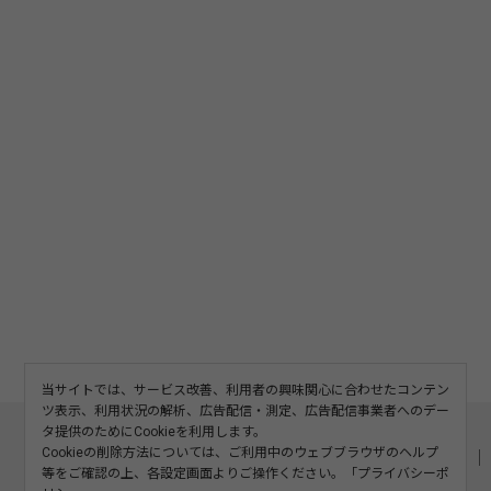
当サイトでは、サービス改善、利用者の興味関心に合わせたコンテン
ツ表示、利用状況の解析、広告配信・測定、広告配信事業者へのデー
このサイトについて
利用規約
広告掲載
タ提供のためにCookieを利用します。
Cookieの削除方法については、ご利用中のウェブブラウザのヘルプ
記事の二次利用について
プライバシーポリシー
お問い合わせ
等をご確認の上、各設定画面よりご操作ください。「
プライバシーポ
運営会社