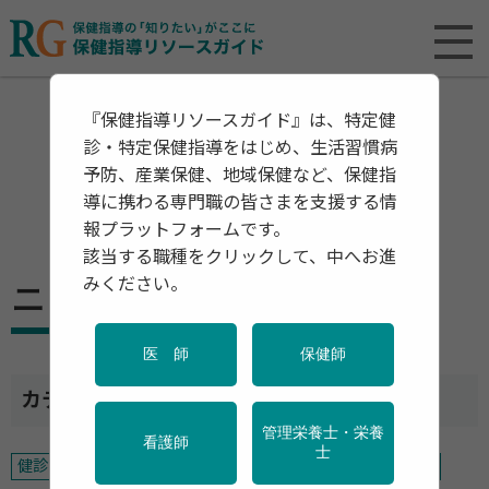
『保健指導リソースガイド』は、特定健
診・特定保健指導をはじめ、生活習慣病
予防、産業保健、地域保健など、保健指
導に携わる専門職の皆さまを支援する情
報プラットフォームです。
該当する職種をクリックして、中へお進
みください。
ニュース ー 栄養
医 師
保健師
カテゴリ一覧
管理栄養士・栄養
看護師
士
健診・検診
特定保健指導
予防
産業保健
地域保健