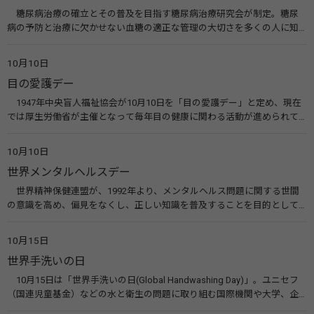
糖尿病治療の確立とその普及を目指す糖尿病治療研究会が制定。糖尿
病の予防と治療に欠かせない血糖の適正な管理の大切さを多くの人に知
ってもらうのが目的。糖尿病ネットワークなどのウエブサイトを活用し
た啓発活動を行う。 関連リンク 糖尿病治療研究会40年の歩み（糖尿病治
10月10日
療研究会） 糖尿病ネットワーク
目の愛護デー
1947年中央盲人福祉協会が10月10日を「目の愛護デー」と定め、現在
では厚生労働省が主催となって毎年目の健康に関わる活動が進められて
います。皆様も目の愛護デーをきっかけに目を大切にすることについて考
えてみませんか。 関連リンク 目の愛護デー（公益社団法人 日本眼科医
10月10日
会）
世界メンタルヘルスデー
世界精神保健連盟が、1992年より、メンタルヘルス問題に関する世間
の意識を高め、偏見をなくし、正しい知識を普及することを目的として、
10月10日を「世界メンタルヘルスデー」と定めました。その後、世界保
健機関（WHO）も協賛し、正式な国際デー（国際記念日）とされていま
10月15日
す。 関連リンク 世界メンタルヘルスデー（厚生労働省） 働く人のメンタ
世界手洗いの日
ルヘルス・ポータルサイト「こころの耳」（厚生労働省）
10月15日は「世界手洗いの日(Global Handwashing Day)」。ユニセフ
（国連児童基金）などの水と衛生の問題に取り組む国際機関や大学、企
業などによって定められ、世界各国でせっけんを使った正しい手洗いを