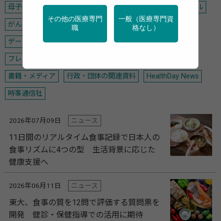
母子保健
学校保健
メンタルヘルス
禁煙
アルコール
その他の医療専門
一般（医療専門資
がん
運動
栄養
調査・統計
デジタル・AI
職
格なし）
データヘルス計画
高齢者
女性の健康
フレイル・介護予防
新型コロナ
感染症
災害・BCP
書籍・メディア
行政・団体の関連資料
HealthDay News
時事通信社
2026年07月09日
ニュース
11日間のリアルタイム食事記録で日本人の
食事リズムに4つの型 生活背景に応じた
健康支援へ
2026年06月11日
ニュース
東大、食事の質を12問で評価する質問票を
開発 健診・保健指導での活用に期待