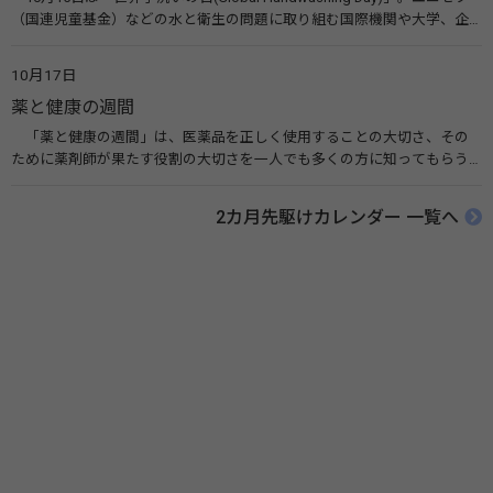
（国連児童基金）などの水と衛生の問題に取り組む国際機関や大学、企
業などによって定められ、世界各国でせっけんを使った正しい手洗いを
広める活動が行われています。下痢や肺炎を防ぎ、子どもたちの命を守る
10月17日
ことを目的としています。 関連リンク 世界手洗いの日（ユニセフ）
薬と健康の週間
「薬と健康の週間」は、医薬品を正しく使用することの大切さ、その
ために薬剤師が果たす役割の大切さを一人でも多くの方に知ってもらう
ために、ポスターなどを用いて積極的な啓発活動を行う週間です。 関連
リンク 薬と健康の週間（公益社団法人 日本薬剤師会） 連載「働く人に
2カ月先駆けカレンダー 一覧へ
伝えたい！薬との付き合い方」（保健指導リソースガイド）