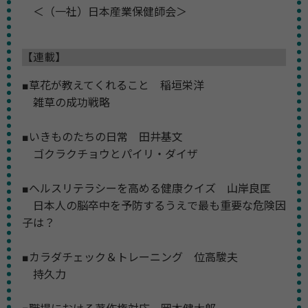
＜（一社）日本産業保健師会＞
【連載】
■草花が教えてくれること 稲垣栄洋
雑草の成功戦略
■いきものたちの日常 田井基文
ゴクラクチョウとパイリ・ダイザ
■ヘルスリテラシーを高める健康クイズ 山岸良匡
日本人の脳卒中を予防するうえで最も重要な危険因
子は？
■カラダチェック＆トレーニング 位高駿夫
持久力