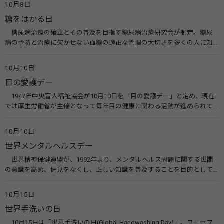
10月8日
糖をはかる日
糖尿病治療の確立とその普及を目指す糖尿病治療研究会が制定。糖尿
病の予防と治療に欠かせない血糖の適正な管理の大切さを多くの人に知
ってもらうのが目的。糖尿病ネットワークなどのウエブサイトを活用し
た啓発活動を行う。 関連リンク 糖尿病治療研究会40年の歩み（糖尿病治
10月10日
療研究会） 糖尿病ネットワーク
目の愛護デー
1947年中央盲人福祉協会が10月10日を「目の愛護デー」と定め、現在
では厚生労働省が主催となって毎年目の健康に関わる活動が進められて
います。皆様も目の愛護デーをきっかけに目を大切にすることについて考
えてみませんか。 関連リンク 目の愛護デー（公益社団法人 日本眼科医
10月10日
会）
世界メンタルヘルスデー
世界精神保健連盟が、1992年より、メンタルヘルス問題に関する世間
の意識を高め、偏見をなくし、正しい知識を普及することを目的として、
10月10日を「世界メンタルヘルスデー」と定めました。その後、世界保
健機関（WHO）も協賛し、正式な国際デー（国際記念日）とされていま
10月15日
す。 関連リンク 世界メンタルヘルスデー（厚生労働省） 働く人のメンタ
世界手洗いの日
ルヘルス・ポータルサイト「こころの耳」（厚生労働省）
10月15日は「世界手洗いの日(Global Handwashing Day)」。ユニセフ