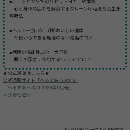
■こころとからだのリセットヨガ 綿本彰
心と身体の疲れを解消するクレーン呼吸法＆長生き
呼吸法
■ヘルシー食Life (株)おいしい健康
今日からできる無理のない減塩のコツ
■話題の機能性成分 大野智
眠りの深さに作用する"ラフマ"とは？
★公式通販はこちら★
公式通販サイト「へるすあっぷ21」
「へるすあっぷ21 2025年9月号」
株式会社法研
［保健指導リソースガイド編集部］