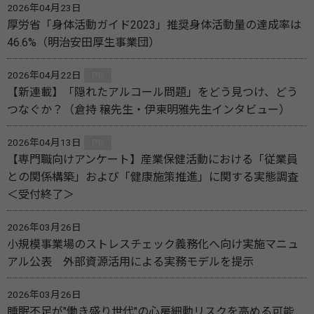
2026年04月23日
厚労省「身体活動ガイド2023」推奨身体活動量の達成率は
46.6%（明治安田厚生事業団）
2026年04月22日
PR
【新連載】「隠れたアルコール問題」をどう見つけ、どう
つなぐか？（倉持 穣先生・伊東明雅先生インタビュー）
2026年04月13日
PR
【専門職向けアンケート】産業保健活動における「従業員
との関係構築」および「健康施策推進」に関する実態調査
＜受付終了＞
2026年03月26日
小規模事業場のストレスチェック義務化へ向け実施マニュ
アル公表 外部資源活用による実務モデルを提示
2026年03月26日
睡眠不足が"働き盛り世代"の心房細動リスクを高める可能