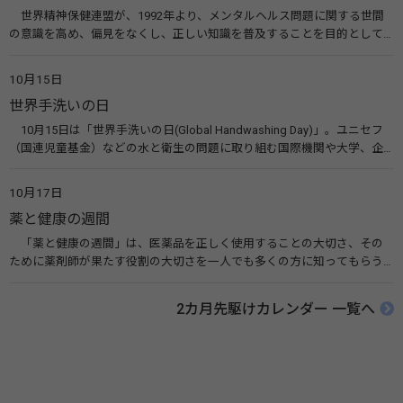
世界精神保健連盟が、1992年より、メンタルヘルス問題に関する世間
の意識を高め、偏見をなくし、正しい知識を普及することを目的として、
10月10日を「世界メンタルヘルスデー」と定めました。その後、世界保
健機関（WHO）も協賛し、正式な国際デー（国際記念日）とされていま
10月15日
す。 関連リンク 世界メンタルヘルスデー（厚生労働省） 働く人のメンタ
世界手洗いの日
ルヘルス・ポータルサイト「こころの耳」（厚生労働省）
10月15日は「世界手洗いの日(Global Handwashing Day)」。ユニセフ
（国連児童基金）などの水と衛生の問題に取り組む国際機関や大学、企
業などによって定められ、世界各国でせっけんを使った正しい手洗いを
広める活動が行われています。下痢や肺炎を防ぎ、子どもたちの命を守る
10月17日
ことを目的としています。 関連リンク 世界手洗いの日（ユニセフ）
薬と健康の週間
「薬と健康の週間」は、医薬品を正しく使用することの大切さ、その
ために薬剤師が果たす役割の大切さを一人でも多くの方に知ってもらう
ために、ポスターなどを用いて積極的な啓発活動を行う週間です。 関連
リンク 薬と健康の週間（公益社団法人 日本薬剤師会） 連載「働く人に
2カ月先駆けカレンダー 一覧へ
伝えたい！薬との付き合い方」（保健指導リソースガイド）