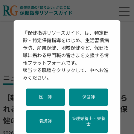
『保健指導リソースガイド』は、特定健
診・特定保健指導をはじめ、生活習慣病
予防、産業保健、地域保健など、保健指
導に携わる専門職の皆さまを支援する情
報プラットフォームです。
該当する職種をクリックして、中へお進
ニュース
みください。
【新連載】"無理なく・楽しく・続けら
医 師
保健師
れる"健康行動の積み重ねとはー産業保
管理栄養士・栄養
健の現場から考える
PR
看護師
士
2026年02月24日