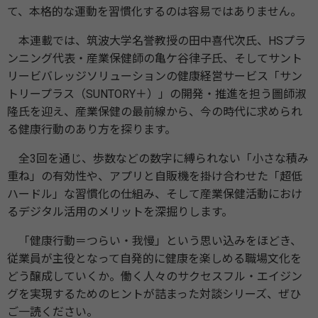
て、本格的な運動を習慣化するのは容易ではありません。
本連載では、筑波大学名誉教授の田中喜代次氏、HSプラ
ンニング代表・産業保健師の亀ケ谷律子氏、そしてサント
リービバレッジソリューションの健康経営サービス「サン
トリープラス（SUNTORY＋）」の開発・推進を担う圖師淑
隆氏を迎え、産業保健の最前線から、今の時代に求められ
る健康行動のあり方を探ります。
全3回を通じ、歩数などの数字に縛られない「小さな積み
重ね」の有効性や、アプリと自販機を掛け合わせた「超低
ハードル」な習慣化の仕組み、そして産業保健活動におけ
るデジタル活用のメリットを深掘りします。
「健康行動＝つらい・我慢」という思い込みをほどき、
従業員が主役となって自発的に健康を楽しめる職場文化を
どう醸成していくか。働く人々のサクセスフル・エイジン
グを実現するためのヒントが詰まった対談シリーズ、ぜひ
ご一読ください。