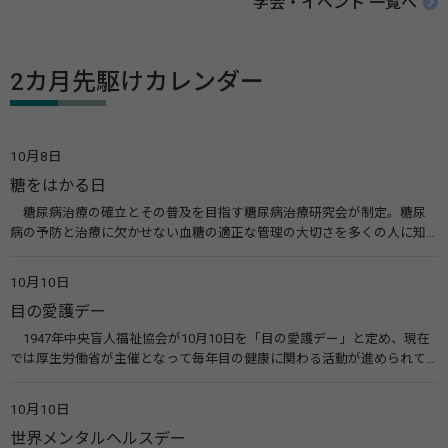
学会・イベント 一覧へ
2カ月先駆けカレンダー
10月8日
糖をはかる日
糖尿病治療の確立とその普及を目指す糖尿病治療研究会が制定。糖尿
病の予防と治療に欠かせない血糖の適正な管理の大切さを多くの人に知
ってもらうのが目的。糖尿病ネットワークなどのウエブサイトを活用し
た啓発活動を行う。 関連リンク 糖尿病治療研究会40年の歩み（糖尿病治
10月10日
療研究会） 糖尿病ネットワーク
目の愛護デー
1947年中央盲人福祉協会が10月10日を「目の愛護デー」と定め、現在
では厚生労働省が主催となって毎年目の健康に関わる活動が進められて
います。皆様も目の愛護デーをきっかけに目を大切にすることについて考
えてみませんか。 関連リンク 目の愛護デー（公益社団法人 日本眼科医
10月10日
会）
世界メンタルヘルスデー