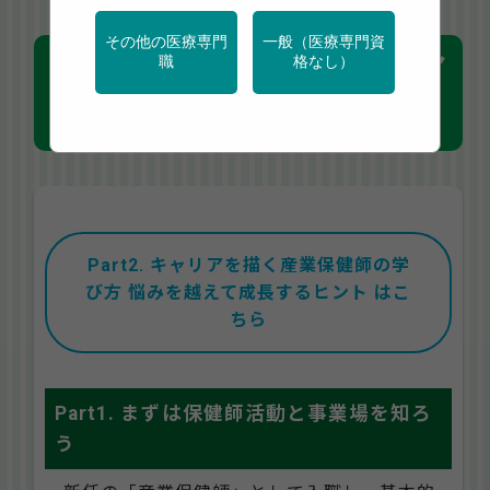
その他の医療専門
一般（医療専門資
産業保健師として「レベルア
職
格なし）
ップ」するための学び方
Part2. キャリアを描く産業保健師の学
び方 悩みを越えて成長するヒント はこ
ちら
Part1. まずは保健師活動と事業場を知ろ
う