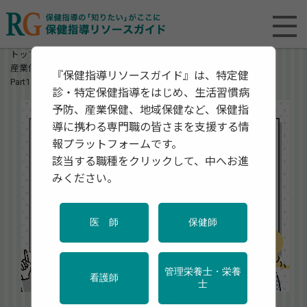
トップページ
産業保健師のコンパス
産業保健師として「レベルアップ」するための学び方
『保健指導リソースガイド』は、特定健
Part1. まずは保健師活動と事業場を知ろう
診・特定保健指導をはじめ、生活習慣病
予防、産業保健、地域保健など、保健指
導に携わる専門職の皆さまを支援する情
報プラットフォームです。
該当する職種をクリックして、中へお進
みください。
医 師
保健師
管理栄養士・栄養
看護師
士