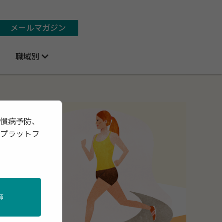
メールマガジン
職域別
習慣病予防、
報プラットフ
師