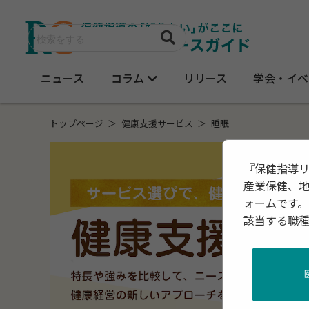
ニュース
コラム
リリース
学会・イベ
トップページ
健康支援サービス
睡眠
『保健指導
産業保健、
ォームです。
該当する職