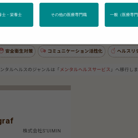
養士・栄養士
その他の医療専門職
一般（医療専
健指導
食事・栄養管理
運動
睡眠
禁煙・
安全衛生対策
コミュニケーション活性化
ヘルスリ
ンタルヘルスのジャンルは「
メンタルヘルスサービス
」へ移行し
raf
株式会社S’UIMIN