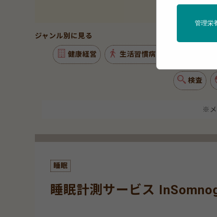
管理栄
ジャンル別に見る
健康経営
生活習慣病予防
特定保
検査
※メ
睡眠
睡眠計測サービス InSomnog