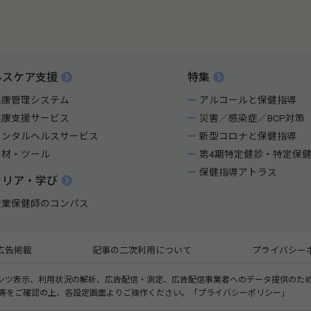
ルスケア支援
特集
健康管理システム
アルコールと保健指導
健康支援サービス
災害／感染症／BCP対策
メンタルヘルスサービス
新型コロナと保健指導
資材・ツール
第4期特定健診・特定保
保健指導アトラス
ャリア・学び
産業保健師のコンパス
広告掲載
記事の二次利用について
プライバシー
ツ表示、利用状況の解析、広告配信・測定、広告配信事業者へのデータ提供のためにC
©2008-2026 SOSHINSHA All Rights Reserved.
プ等をご確認の上、各設定画面よりご操作ください。「
プライバシーポリシー
」
企画・運営：日本医療・健康情報研究所
／
創新社