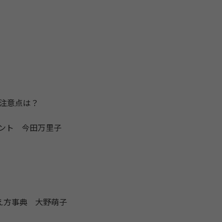
注意点は？
ヒント 今田万里子
え方事典 大野萌子