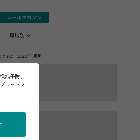
メールマガジン
職域別
21 2026年1月号
習慣病予防、
報プラットフ
化
師