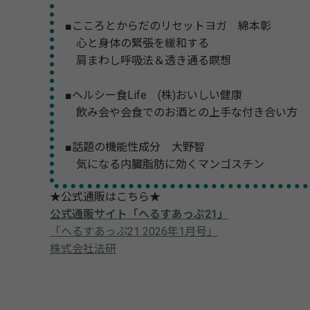
■こころとからだのリセットヨガ 綿本彰
心と身体の緊張を緩和する
肩まわし呼吸法＆透き通る瞑想
■ヘルシー食Life (株)おいしい健康
飲み会や会食でのお酒との上手な付き合い方
■話題の機能性成分 大野智
気になる内臓脂肪に効くマンゴスチン
★公式通販はこちら★
公式通販サイト「へるすあっぷ21」
「へるすあっぷ21 2026年1月号」
株式会社法研