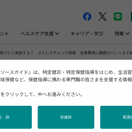
ント
ヘルスケア支援
キャリア・学び
特集
場でどう実施する？ ストレスチェック制度 全事業場に義務化へ」へるすあっぷ
リソースガイド』は、特定健診・特定保健指導をはじめ、生活
地域保健など、保健指導に携わる専門職の皆さまを支援する情
 ストレスチェック制度 全事業場に義務
種をクリックして、中へお進みください。
号
医 師
保健師
看護