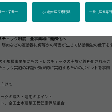
養士・栄養士
その他の医療専門職
一般（医療専
すあっぷ21」2026年1月号
スチェック制度 全事業場に義務化へ
筋肉などの運動器に何等かの障害が生じて移動機能の低下を
の小規模事業場にもストレスチェックの実施が義務化されるこ
チェック実施の課題や効果的に実施するためのポイントを事例
に向けて
ト
ックの導入・運用のポイント
ト、全国土木建築国民健康保険組合