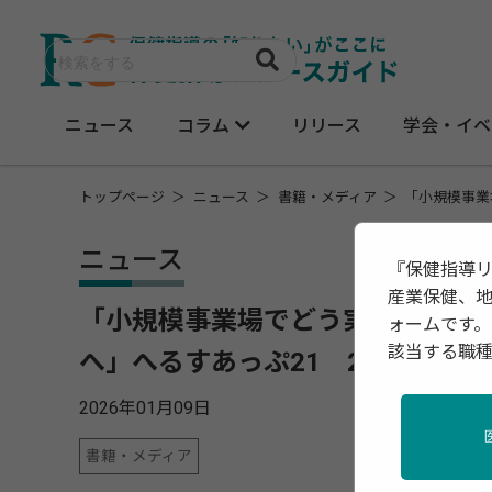
ニュース
コラム
リリース
学会・イベ
トップページ
ニュース
書籍・メディア
「小規模事業
ニュース
『保健指導
産業保健、
「小規模事業場でどう実施する？
ォームです。
該当する職
へ」へるすあっぷ21 2026年1月
2026年01月09日
書籍・メディア