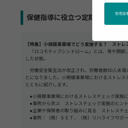
管理栄
保健指導に役立つ定期刊行物「へる
【特集】小規模事業場でどう実施する？ ストレ
「ロコモティブシンドローム」とは、骨や関節、
した状態。
労働安全衛生法が改正され、労働者数50人未満
とになりました。小規模事業場におけるストレス
とともに紹介します。
●小規模事業場におけるストレスチェック実施
●事例から学ぶ ストレスチェック実施のヒン
●企業や保険者の取り組みに見る ストレスチェ
●事例：（株）ＳＥＴ、（株）リハライフサポー