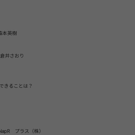
森本英樹
加倉井さおり
できることは？
NapR プラス（株）