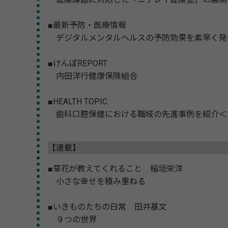
■最新予防・医療情報
デジタルメンタルヘルスの予防効果を素早く発
■けんぽREPORT
内田洋行健康保険組合
■HEALTH TOPIC
歯科口腔保健における職域の先進事例を紹介＜第
【連載】
■草花が教えてくれること 稲垣栄洋
小さな幸せを積み重ねる
■いきものたちの日常 田井基文
９つの世界