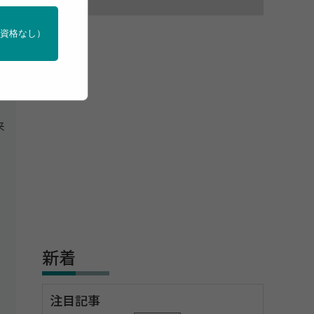
門資格なし）
来
新着
注目記事