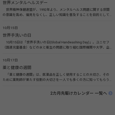
世界メンタルヘルスデー
世界精神保健連盟が、1992年より、メンタルヘルス問題に関する世間
の意識を高め、偏見をなくし、正しい知識を普及することを目的として、
10月10日を「世界メンタルヘルスデー」と定めました。その後、世界保
健機関（WHO）も協賛し、正式な国際デー（国際記念日）とされていま
10月15日
す。 関連リンク 世界メンタルヘルスデー（厚生労働省） 働く人のメンタ
世界手洗いの日
ルヘルス・ポータルサイト「こころの耳」（厚生労働省）
10月15日は「世界手洗いの日(Global Handwashing Day)」。ユニセフ
（国連児童基金）などの水と衛生の問題に取り組む国際機関や大学、企
業などによって定められ、世界各国でせっけんを使った正しい手洗いを
広める活動が行われています。下痢や肺炎を防ぎ、子どもたちの命を守る
10月17日
ことを目的としています。 関連リンク 世界手洗いの日（ユニセフ）
薬と健康の週間
「薬と健康の週間」は、医薬品を正しく使用することの大切さ、その
ために薬剤師が果たす役割の大切さを一人でも多くの方に知ってもらう
ために、ポスターなどを用いて積極的な啓発活動を行う週間です。 関連
リンク 薬と健康の週間（公益社団法人 日本薬剤師会） 連載「働く人に
2カ月先駆けカレンダー 一覧へ
伝えたい！薬との付き合い方」（保健指導リソースガイド）