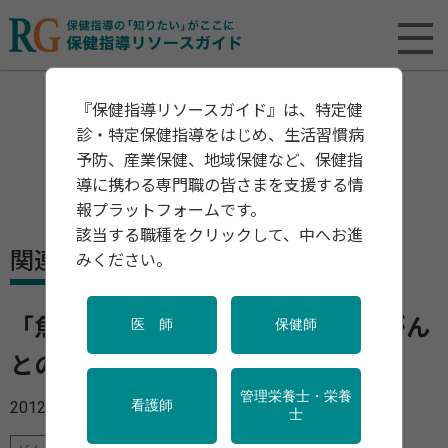
『保健指導リソースガイド』は、特定健
診・特定保健指導をはじめ、生活習慣病
予防、産業保健、地域保健など、保健指
導に携わる専門職の皆さまを支援する情
報プラットフォームです。
該当する職種をクリックして、中へお進
関連資料・リリース
みください。
「魚、n-3不飽和脂肪酸摂取量と肝がん
医 師
保健師
との関連について JPHC研究」
管理栄養士・栄養
2012年06月07日
看護師
士