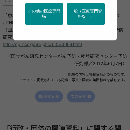
がん
行政・団体の関連資料
その他の医療専門
一般（医療専門資
「魚、n-3不飽和脂肪酸摂取量と肝がんとの関連について
職
格なし）
JPHC研究」
（国立がん研究センターがん予防・検診研究センター予防
研究部／2012年6月7日）
http://epi.ncc.go.jp/jphc/635/3009.html
（国立がん研究センターがん予防・検診研究センター予防
研究部／2012年6月7日）
記事の内容は掲載日時点のものです。
本サイトに掲載されている記事・写真・図表の無断転載を禁じます。
前の記事
次の記事
「行政・団体の関連資料」に関する関