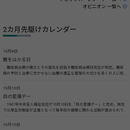
オピニオン 一覧へ
2カ月先駆けカレンダー
10月8日
糖をはかる日
糖尿病治療の確立とその普及を目指す糖尿病治療研究会が制定。糖尿
病の予防と治療に欠かせない血糖の適正な管理の大切さを多くの人に知
ってもらうのが目的。糖尿病ネットワークなどのウエブサイトを活用し
た啓発活動を行う。 関連リンク 糖尿病治療研究会40年の歩み（糖尿病治
10月10日
療研究会） 糖尿病ネットワーク
目の愛護デー
1947年中央盲人福祉協会が10月10日を「目の愛護デー」と定め、現在
では厚生労働省が主催となって毎年目の健康に関わる活動が進められて
います。皆様も目の愛護デーをきっかけに目を大切にすることについて考
えてみませんか。 関連リンク 目の愛護デー（公益社団法人 日本眼科医
10月10日
会）