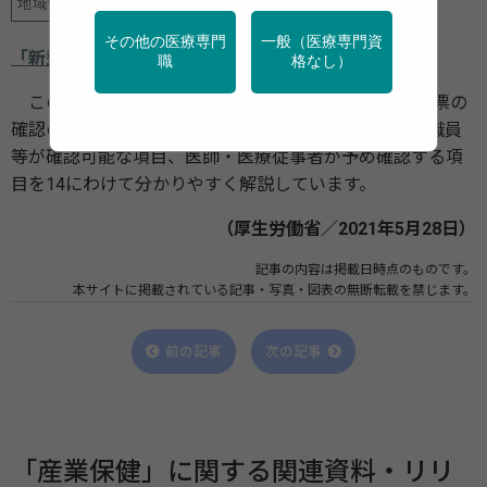
地域保健
学校保健
新型コロナ
産業保健
その他の医療専門
一般（医療専門資
「新型コロナワクチン 予診票の確認のポイント」
職
格なし）
このたび厚生労働省は、「新型コロナワクチン 予診票の
確認のポイント」を公開しました。本PDFでは、事務職員
等が確認可能な項目、医師・医療従事者が予め確認する項
目を14にわけて分かりやすく解説しています。
（厚生労働省／2021年5月28日）
記事の内容は掲載日時点のものです。
本サイトに掲載されている記事・写真・図表の無断転載を禁じます。
前の記事
次の記事
「産業保健」に関する関連資料・リリ