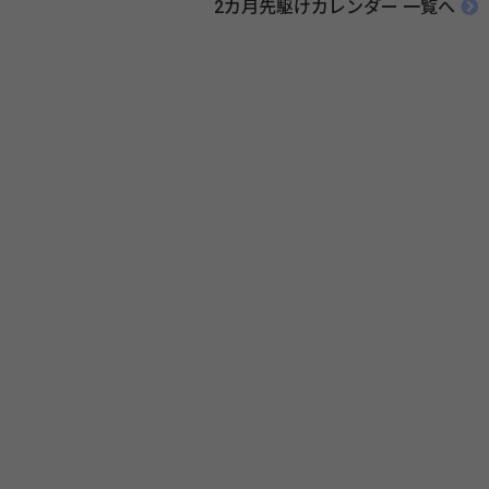
2カ月先駆けカレンダー 一覧へ
伝えたい！薬との付き合い方」（保健指導リソースガイド）