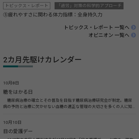
トピックス・レポート
「過労」対策の科学的アプローチ
⑤疲れやすさに関わる体力指標：全身持久力
トピックス・レポート 一覧へ
オピニオン 一覧へ
2カ月先駆けカレンダー
10月8日
糖をはかる日
糖尿病治療の確立とその普及を目指す糖尿病治療研究会が制定。糖尿
病の予防と治療に欠かせない血糖の適正な管理の大切さを多くの人に知
ってもらうのが目的。糖尿病ネットワークなどのウエブサイトを活用し
た啓発活動を行う。 関連リンク 糖尿病治療研究会40年の歩み（糖尿病治
10月10日
療研究会） 糖尿病ネットワーク
目の愛護デー