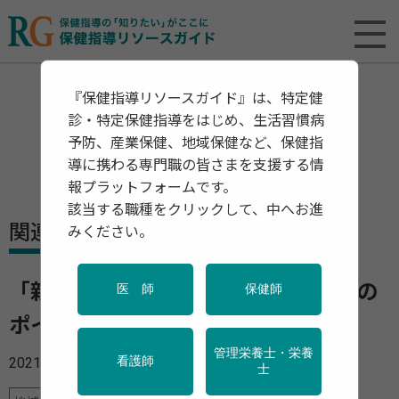
『保健指導リソースガイド』は、特定健
診・特定保健指導をはじめ、生活習慣病
予防、産業保健、地域保健など、保健指
導に携わる専門職の皆さまを支援する情
報プラットフォームです。
該当する職種をクリックして、中へお進
関連資料・リリース
みください。
「新型コロナワクチン 予診票の確認の
医 師
保健師
ポイント」を公開
管理栄養士・栄養
2021年06月16日
看護師
士