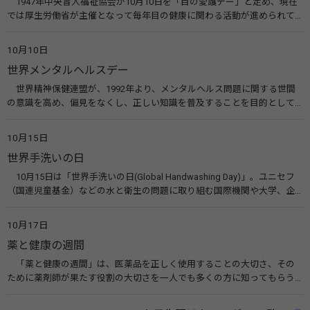
1947年中央盲人福祉協会が10月10日を「目の愛護デー」と定め、現在
では厚生労働省が主催となって毎年目の健康に関わる活動が進められて
います。皆様も目の愛護デーをきっかけに目を大切にすることについて考
えてみませんか。 関連リンク 目の愛護デー（公益社団法人 日本眼科医
10月10日
会）
世界メンタルヘルスデー
世界精神保健連盟が、1992年より、メンタルヘルス問題に関する世間
の意識を高め、偏見をなくし、正しい知識を普及することを目的として、
10月10日を「世界メンタルヘルスデー」と定めました。その後、世界保
健機関（WHO）も協賛し、正式な国際デー（国際記念日）とされていま
10月15日
す。 関連リンク 世界メンタルヘルスデー（厚生労働省） 働く人のメンタ
世界手洗いの日
ルヘルス・ポータルサイト「こころの耳」（厚生労働省）
10月15日は「世界手洗いの日(Global Handwashing Day)」。ユニセフ
（国連児童基金）などの水と衛生の問題に取り組む国際機関や大学、企
業などによって定められ、世界各国でせっけんを使った正しい手洗いを
広める活動が行われています。下痢や肺炎を防ぎ、子どもたちの命を守る
10月17日
ことを目的としています。 関連リンク 世界手洗いの日（ユニセフ）
薬と健康の週間
「薬と健康の週間」は、医薬品を正しく使用することの大切さ、その
ために薬剤師が果たす役割の大切さを一人でも多くの方に知ってもらう
ために、ポスターなどを用いて積極的な啓発活動を行う週間です。 関連
リンク 薬と健康の週間（公益社団法人 日本薬剤師会） 連載「働く人に