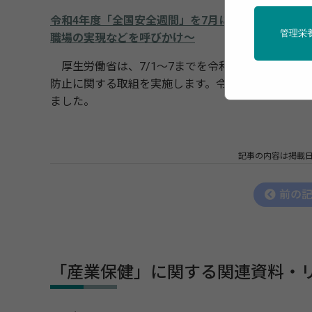
令和4年度「全国安全週間」を7月に実施～令和4年
管理栄
職場の実現などを呼びかけ～
厚生労働省は、7/1～7までを令和4年度「全国安
防止に関する取組を実施します。令和4年度の「全国
ました。
記事の内容は掲載
前の
「産業保健」に関する関連資料・