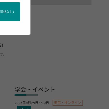
きる
門資格なし）
災害
定し
日）
す。
学会・イベント
2026年8月29日～30日
東京・オンライン
SELECT