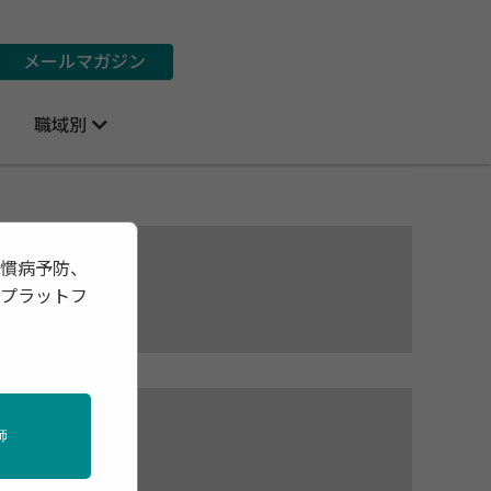
メールマガジン
職域別
習慣病予防、
報プラットフ
師