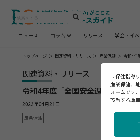
ニュース
コラム
リリース
学会・イベ
トップページ
関連資料・リリース
産業保健
令和4年
関連資料・リリース
『保健指導
産業保健、
令和4年度「全国安全週間」を7月
ォームです。
該当する職
2022年04月21日
産業保健