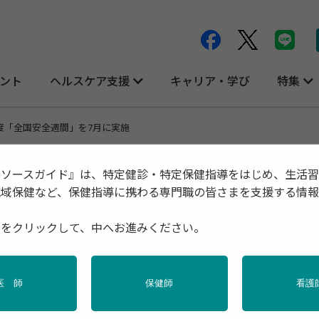
ント
ヘルスケア支援
キャリア・学び
特集
度「全国安全週間」を7月に実施
リソースガイド』は、特定健診・特定保健指導をはじめ、生活
地域保健など、保健指導に携わる専門職の皆さまを支援する情
に実施
種をクリックして、中へお進みください。
医 師
保健師
看護