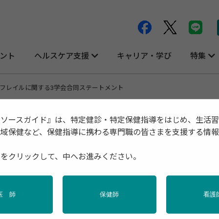
ント
ヘルスケア支援
キャリア・学び
特集
フレイルに関する3学会合同ステートメント
リソースガイド』は、特定健診・特定保健指導をはじめ、生活
地域保健など、保健指導に携わる専門職の皆さまを支援する情
合同ステートメント
種をクリックして、中へお進みください。
医 師
保健師
看護