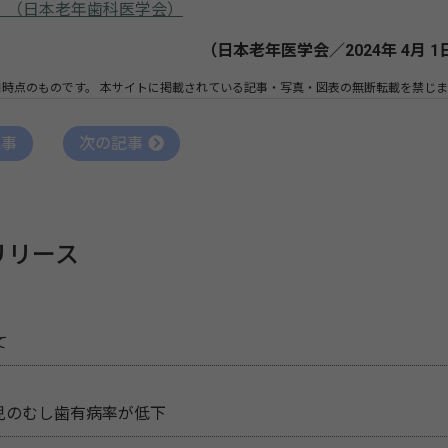
」（日本老年歯科医学会）
（日本老年医学会／2024年 4月 1
日時点のものです。
本サイトに掲載されている記事・写真・図表の無断転載を禁じま
記事
次の記事
リリース
て
児のむし歯有病率が低下