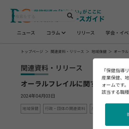
ニュース
コラム
リリース
学会・イベ
トップページ
関連資料・リリース
地域保健
オーラル
関連資料・リリース
『保健指導
産業保健、
オーラルフレイルに関する3学会
ォームです。
該当する職
2024年04月03日
地域保健
行政・団体の関連資料
高齢者