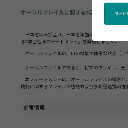
オーラルフレイルに関する3学会合同ステー
管理栄
日本老年医学会は、日本老年歯科医学会と日本サル
る3学会合同ステートメント」を発表しました。
オーラルフレイルは、口の機能の健常な状態（いわ
オーラルフレイルであると、将来のフレイル、要介
本ステートメントは、オーラルフレイルの概念と定
機能に関するフレイルの啓発および多職種連携の推
参考情報