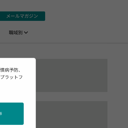
メールマガジン
職域別
習慣病予防、
報プラットフ
師