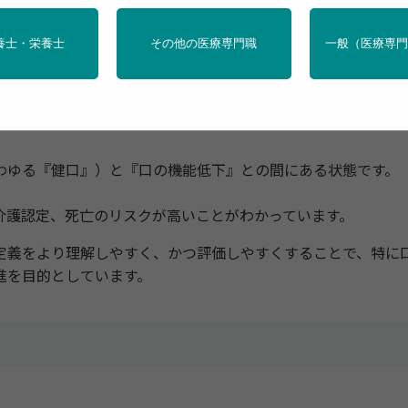
トメント
養士・栄養士
その他の医療専門職
一般（医療専
コペニア・フレイル学会とともに、「オーラルフレイルに関
ゆる『健口』）と『口の機能低下』との間にある状態です。
護認定、死亡のリスクが高いことがわかっています。
義をより理解しやすく、かつ評価しやすくすることで、特に
進を目的としています。