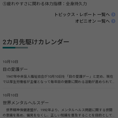
⑤疲れやすさに関わる体力指標：全身持久力
トピックス・レポート 一覧へ
オピニオン 一覧へ
2カ月先駆けカレンダー
10月10日
目の愛護デー
1947年中央盲人福祉協会が10月10日を「目の愛護デー」と定め、現在
では厚生労働省が主催となって毎年目の健康に関わる活動が進められて
います。皆様も目の愛護デーをきっかけに目を大切にすることについて考
えてみませんか。 関連リンク 目の愛護デー（公益社団法人 日本眼科医
10月10日
会）
世界メンタルヘルスデー
世界精神保健連盟が、1992年より、メンタルヘルス問題に関する世間
の意識を高め、偏見をなくし、正しい知識を普及することを目的として、