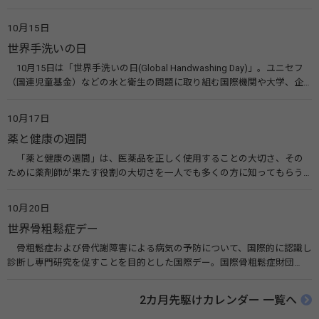
10月10日を「世界メンタルヘルスデー」と定めました。その後、世界保
健機関（WHO）も協賛し、正式な国際デー（国際記念日）とされていま
10月15日
す。 関連リンク 世界メンタルヘルスデー（厚生労働省） 働く人のメンタ
世界手洗いの日
ルヘルス・ポータルサイト「こころの耳」（厚生労働省）
10月15日は「世界手洗いの日(Global Handwashing Day)」。ユニセフ
（国連児童基金）などの水と衛生の問題に取り組む国際機関や大学、企
業などによって定められ、世界各国でせっけんを使った正しい手洗いを
広める活動が行われています。下痢や肺炎を防ぎ、子どもたちの命を守る
10月17日
ことを目的としています。 関連リンク 世界手洗いの日（ユニセフ）
薬と健康の週間
「薬と健康の週間」は、医薬品を正しく使用することの大切さ、その
ために薬剤師が果たす役割の大切さを一人でも多くの方に知ってもらう
ために、ポスターなどを用いて積極的な啓発活動を行う週間です。 関連
リンク 薬と健康の週間（公益社団法人 日本薬剤師会） 連載「働く人に
10月20日
伝えたい！薬との付き合い方」（保健指導リソースガイド）
世界骨粗鬆症デー
骨粗鬆症および骨代謝障害による病気の予防について、国際的に認識し
診断し専門研究を促すことを目的とした国際デー。国際骨粗鬆症財団
（IOF）により行われ、国を挙げて骨粗鬆症に取り組む社会の実現のため
に90を超える国がキャンペーンに参加しています。 関連リンク 公益財団
2カ月先駆けカレンダー 一覧へ
法人 骨粗鬆症財団 世界骨粗鬆症デー（WOD）