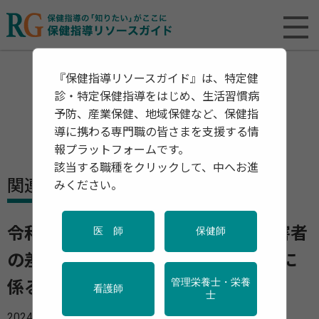
『保健指導リソースガイド』は、特定健
診・特定保健指導をはじめ、生活習慣病
予防、産業保健、地域保健など、保健指
導に携わる専門職の皆さまを支援する情
報プラットフォームです。
該当する職種をクリックして、中へお進
関連資料・リリース
みください。
令和5年度「雇用の分野における障害者
医 師
保健師
の差別禁止・合理的配慮の提供義務に
管理栄養士・栄養
係る相談等実績」を公開
看護師
士
2024年07月18日