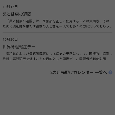
広める活動が行われています。下痢や肺炎を防ぎ、子どもたちの命を守る
10月17日
ことを目的としています。 関連リンク 世界手洗いの日（ユニセフ）
薬と健康の週間
「薬と健康の週間」は、医薬品を正しく使用することの大切さ、その
ために薬剤師が果たす役割の大切さを一人でも多くの方に知ってもらう
ために、ポスターなどを用いて積極的な啓発活動を行う週間です。 関連
リンク 薬と健康の週間（公益社団法人 日本薬剤師会） 連載「働く人に
10月20日
伝えたい！薬との付き合い方」（保健指導リソースガイド）
世界骨粗鬆症デー
骨粗鬆症および骨代謝障害による病気の予防について、国際的に認識し
診断し専門研究を促すことを目的とした国際デー。国際骨粗鬆症財団
（IOF）により行われ、国を挙げて骨粗鬆症に取り組む社会の実現のため
に90を超える国がキャンペーンに参加しています。 関連リンク 公益財団
2カ月先駆けカレンダー 一覧へ
法人 骨粗鬆症財団 世界骨粗鬆症デー（WOD）