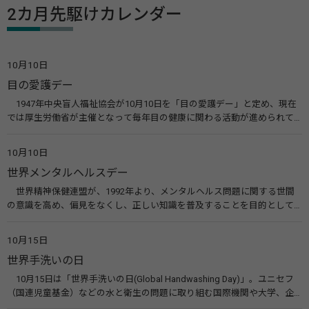
2カ月先駆けカレンダー
10月10日
目の愛護デー
1947年中央盲人福祉協会が10月10日を「目の愛護デー」と定め、現在
では厚生労働省が主催となって毎年目の健康に関わる活動が進められて
います。皆様も目の愛護デーをきっかけに目を大切にすることについて考
えてみませんか。 関連リンク 目の愛護デー（公益社団法人 日本眼科医
10月10日
会）
世界メンタルヘルスデー
世界精神保健連盟が、1992年より、メンタルヘルス問題に関する世間
の意識を高め、偏見をなくし、正しい知識を普及することを目的として、
10月10日を「世界メンタルヘルスデー」と定めました。その後、世界保
健機関（WHO）も協賛し、正式な国際デー（国際記念日）とされていま
10月15日
す。 関連リンク 世界メンタルヘルスデー（厚生労働省） 働く人のメンタ
世界手洗いの日
ルヘルス・ポータルサイト「こころの耳」（厚生労働省）
10月15日は「世界手洗いの日(Global Handwashing Day)」。ユニセフ
（国連児童基金）などの水と衛生の問題に取り組む国際機関や大学、企
業などによって定められ、世界各国でせっけんを使った正しい手洗いを