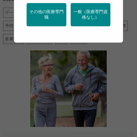
その他の医療専門
一般（医療専門資
データヘルス計画
フレイル・介護予防
メンタルヘルス
職
格なし）
予防
健診・検診
地域保健
女性の健康
特定保健指導
産業保健
調査・統計
運動
高齢者