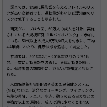
調査では、健康に悪影響を与えるフレイルのリス
クが高い高齢者でも、運動量が多いほど認知症のリ
スクは低下することも示された。
研究グループは今回、50万人の成人を対象に実施
されている大規模研究「UKバイオバンク」に参加し
ている、50代以上の成人8万9,667人を対象に、平均
4.4年間にわたり、健康状態を追跡して調査した。
参加者は、2013年2月～2015年12月のうち1週
間、手首に活動量計を装着し、身体活動を記録し
た。追跡調査の期間中に、735人が認知症と診断さ
れた。
米国保健福祉省(HHS)や英国国民保健システム
(NHS)などは、活発なウォーキング、サイクリング、
階段の昇降、テニス、水泳、動きのあるヨガなどの
中強度以上の運動を、成人は週に少なくとも150