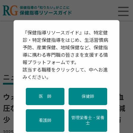
『保健指導リソースガイド』は、特定健
診・特定保健指導をはじめ、生活習慣病
予防、産業保健、地域保健など、保健指
導に携わる専門職の皆さまを支援する情
報プラットフォームです。
該当する職種をクリックして、中へお進
ニュース
みください。
ウォーキングなどの運動で肥満や高血
医 師
保健師
圧など19種類の慢性疾患のリスクを減
管理栄養士・栄養
少 わずか5分の運動で認知症も予防
看護師
士
2025年03月03日