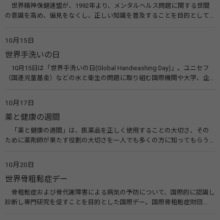
世界精神保健連盟が、1992年より、メンタルヘルス問題に関する世間
の意識を高め、偏見をなくし、正しい知識を普及することを目的として、
10月10日を「世界メンタルヘルスデー」と定めました。その後、世界保
健機関（WHO）も協賛し、正式な国際デー（国際記念日）とされていま
10月15日
す。 関連リンク 世界メンタルヘルスデー（厚生労働省） 働く人のメンタ
世界手洗いの日
ルヘルス・ポータルサイト「こころの耳」（厚生労働省）
10月15日は「世界手洗いの日(Global Handwashing Day)」。ユニセフ
（国連児童基金）などの水と衛生の問題に取り組む国際機関や大学、企
業などによって定められ、世界各国でせっけんを使った正しい手洗いを
広める活動が行われています。下痢や肺炎を防ぎ、子どもたちの命を守る
10月17日
ことを目的としています。 関連リンク 世界手洗いの日（ユニセフ）
薬と健康の週間
「薬と健康の週間」は、医薬品を正しく使用することの大切さ、その
ために薬剤師が果たす役割の大切さを一人でも多くの方に知ってもらう
ために、ポスターなどを用いて積極的な啓発活動を行う週間です。 関連
リンク 薬と健康の週間（公益社団法人 日本薬剤師会） 連載「働く人に
10月20日
伝えたい！薬との付き合い方」（保健指導リソースガイド）
世界骨粗鬆症デー
骨粗鬆症および骨代謝障害による病気の予防について、国際的に認識し
診断し専門研究を促すことを目的とした国際デー。国際骨粗鬆症財団
（IOF）により行われ、国を挙げて骨粗鬆症に取り組む社会の実現のため