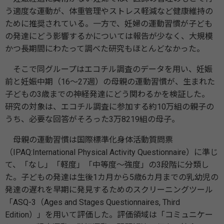
う適度な運動が、体重管理やストレス軽減など健康維持の
ために推奨されている。一方で、妊婦の運動習慣が子ども
の発達にどう影響するかについては報告が少なく、大規模
かつ長期間にわたって調べた研究もほとんどなかった。
そこで同グループはエコチル調査のデータを用い、妊娠
前と妊娠中期（16〜27週）の母親の運動習慣が、生まれた
子どもの3歳までの神経発達にどう関わるかを検証した。
研究の対象は、エコチル調査に参加する約10万組の親子の
うち、必要な回答がそろった3万8219組の母子。
母親の運動習慣は国際標準化身体活動質問票
（IPAQ:International Physical Activity Questionnaire）に準じ
て、「なし」「軽度」「中等度〜強度」の3段階に分類し
た。子どもの発達は生後1カ月から5歳6カ月までの乳幼児の
発達の遅れを早期に発見するためのスクリーニングツール
「ASQ-3（Ages and Stages Questionnaires, Third
Edition）」を用いて評価した。評価領域は「コミュニケー