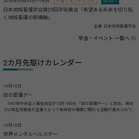
2026年09月05日～06日
千葉・オンデマンド
SELECT
日本地域看護学会第29回学術集会「希望ある未来を切り拓
く地域看護の新機軸」
主催: 日本地域看護学会
学会・イベント 一覧へ
2カ月先駆けカレンダー
10月10日
目の愛護デー
1947年中央盲人福祉協会が10月10日を「目の愛護デー」と定め、現在
では厚生労働省が主催となって毎年目の健康に関わる活動が進められて
います。皆様も目の愛護デーをきっかけに目を大切にすることについて考
えてみませんか。 関連リンク 目の愛護デー（公益社団法人 日本眼科医
10月10日
会）
世界メンタルヘルスデー