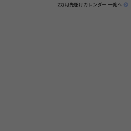
に90を超える国がキャンペーンに参加しています。 関連リンク 公益財団
2カ月先駆けカレンダー 一覧へ
法人 骨粗鬆症財団 世界骨粗鬆症デー（WOD）