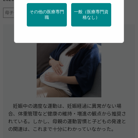
その他の医療専門
一般（医療専門資
母子保健
運動
職
格なし）
妊娠中の適度な運動は、妊娠経過に異常がない場
合、体重管理など健康の維持・増進の観点から推奨さ
れている。しかし、母親の運動習慣と子どもの発達と
の関連は、これまで十分にわかっていなかった。