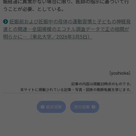
娠経過に異常がない場合に限り、医師の指示に基づいて行
うことが必要、としている。
妊娠前および妊娠中の母体の運動習慣と子どもの神経発
達との関連―全国規模のエコチル調査データで正の相関が
明らかに―（東北大学／2026年3月5日）
［yoshioka］
記事の内容は掲載日時点のものです。
本サイトに掲載されている記事・写真・図表の無断転載を禁じます。
前の記事
次の記事