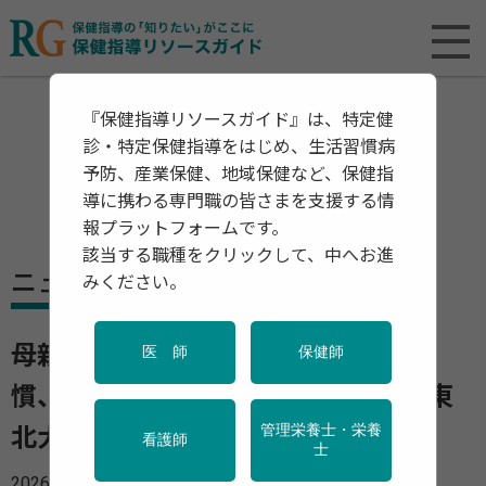
『保健指導リソースガイド』は、特定健
診・特定保健指導をはじめ、生活習慣病
予防、産業保健、地域保健など、保健指
導に携わる専門職の皆さまを支援する情
報プラットフォームです。
該当する職種をクリックして、中へお進
ニュース
みください。
母親の「妊娠前と妊娠中」の運動習
医 師
保健師
慣、子どもの発達との関連を検証―東
管理栄養士・栄養
北大の研究グループ
看護師
士
2026年04月09日