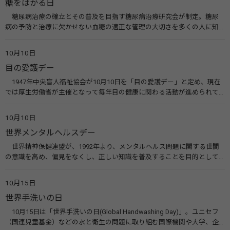
糖をはかる日
糖尿病治療の確立とその普及を目指す糖尿病治療研究会が制定。糖尿
病の予防と治療に欠かせない血糖の適正な管理の大切さを多くの人に知
ってもらうのが目的。糖尿病ネットワークなどのウエブサイトを活用し
た啓発活動を行う。 関連リンク 糖尿病治療研究会40年の歩み（糖尿病治
10月10日
療研究会） 糖尿病ネットワーク
目の愛護デー
1947年中央盲人福祉協会が10月10日を「目の愛護デー」と定め、現在
では厚生労働省が主催となって毎年目の健康に関わる活動が進められて
います。皆様も目の愛護デーをきっかけに目を大切にすることについて考
えてみませんか。 関連リンク 目の愛護デー（公益社団法人 日本眼科医
10月10日
会）
世界メンタルヘルスデー
世界精神保健連盟が、1992年より、メンタルヘルス問題に関する世間
の意識を高め、偏見をなくし、正しい知識を普及することを目的として、
10月10日を「世界メンタルヘルスデー」と定めました。その後、世界保
健機関（WHO）も協賛し、正式な国際デー（国際記念日）とされていま
10月15日
す。 関連リンク 世界メンタルヘルスデー（厚生労働省） 働く人のメンタ
世界手洗いの日
ルヘルス・ポータルサイト「こころの耳」（厚生労働省）
10月15日は「世界手洗いの日(Global Handwashing Day)」。ユニセフ
（国連児童基金）などの水と衛生の問題に取り組む国際機関や大学、企