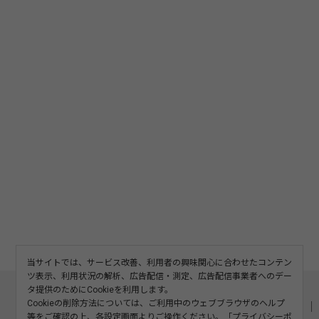
当サイトでは、サービス改善、利用者の興味関心に合わせたコンテン
ツ表示、利用状況の解析、広告配信・測定、広告配信事業者へのデー
このサイトについて
利用規約
広告掲載
タ提供のためにCookieを利用します。
Cookieの削除方法については、ご利用中のウェブブラウザのヘルプ
記事の二次利用について
プライバシーポリシー
お問い合わせ
等をご確認の上、各設定画面よりご操作ください。「
プライバシーポ