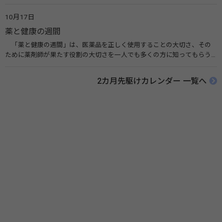
業などによって定められ、世界各国でせっけんを使った正しい手洗いを
広める活動が行われています。下痢や肺炎を防ぎ、子どもたちの命を守る
10月17日
ことを目的としています。 関連リンク 世界手洗いの日（ユニセフ）
薬と健康の週間
「薬と健康の週間」は、医薬品を正しく使用することの大切さ、その
ために薬剤師が果たす役割の大切さを一人でも多くの方に知ってもらう
ために、ポスターなどを用いて積極的な啓発活動を行う週間です。 関連
リンク 薬と健康の週間（公益社団法人 日本薬剤師会） 連載「働く人に
2カ月先駆けカレンダー 一覧へ
伝えたい！薬との付き合い方」（保健指導リソースガイド）