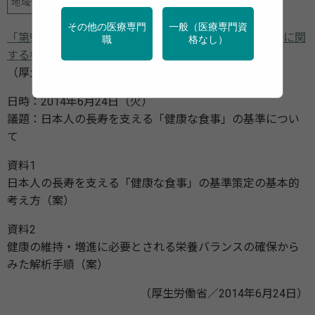
地域保健
学校保健
栄養
特定保健指導
その他の医療専門
一般（医療専門資
「第9回日本人の長寿を支える「健康な食事」のあり方に関
職
格なし）
する検討会 資料」
（厚生労働省／2014年6月24日）
日時：2014年6月24日（火）
議題：日本人の長寿を支える「健康な食事」の基準につい
て
資料1
日本人の長寿を支える「健康な食事」の基準策定の基本的
考え方（案）
資料2
健康の維持・増進に必要とされる栄養バランスの確保から
みた解析手順（案）
（厚生労働省／2014年6月24日）