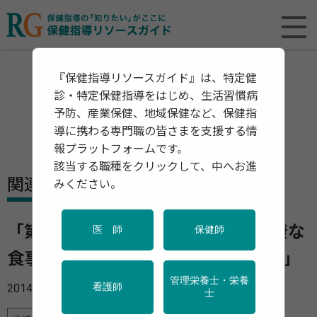
『保健指導リソースガイド』は、特定健
診・特定保健指導をはじめ、生活習慣病
予防、産業保健、地域保健など、保健指
導に携わる専門職の皆さまを支援する情
報プラットフォームです。
該当する職種をクリックして、中へお進
関連資料・リリース
みください。
「第9回日本人の長寿を支える「健康な
医 師
保健師
食事」のあり方に関する検討会 資料」
管理栄養士・栄養
2014年06月24日
看護師
士