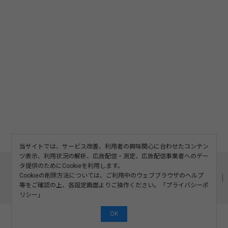
当サイトでは、サービス改善、利用者の興味関心に合わせたコンテン
ツ表示、利用状況の解析、広告配信・測定、広告配信事業者へのデー
このサイトについて
利用規約
広告掲載
タ提供のためにCookieを利用します。
Cookieの削除方法については、ご利用中のウェブブラウザのヘルプ
記事の二次利用について
プライバシーポリシー
お問い合わせ
等をご確認の上、各設定画面よりご操作ください。「
プライバシーポ
運営会社
リシー
」
OK
©2008-2026 SOSHINSHA All Rights Reserved.