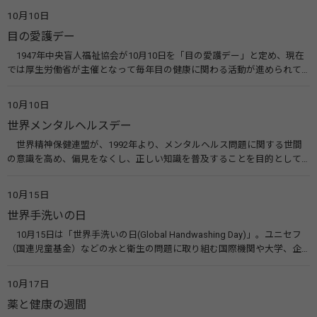
た啓発活動を行う。 関連リンク 糖尿病治療研究会40年の歩み（糖尿病治
10月10日
療研究会） 糖尿病ネットワーク
目の愛護デー
1947年中央盲人福祉協会が10月10日を「目の愛護デー」と定め、現在
では厚生労働省が主催となって毎年目の健康に関わる活動が進められて
います。皆様も目の愛護デーをきっかけに目を大切にすることについて考
えてみませんか。 関連リンク 目の愛護デー（公益社団法人 日本眼科医
10月10日
会）
世界メンタルヘルスデー
世界精神保健連盟が、1992年より、メンタルヘルス問題に関する世間
の意識を高め、偏見をなくし、正しい知識を普及することを目的として、
10月10日を「世界メンタルヘルスデー」と定めました。その後、世界保
健機関（WHO）も協賛し、正式な国際デー（国際記念日）とされていま
10月15日
す。 関連リンク 世界メンタルヘルスデー（厚生労働省） 働く人のメンタ
世界手洗いの日
ルヘルス・ポータルサイト「こころの耳」（厚生労働省）
10月15日は「世界手洗いの日(Global Handwashing Day)」。ユニセフ
（国連児童基金）などの水と衛生の問題に取り組む国際機関や大学、企
業などによって定められ、世界各国でせっけんを使った正しい手洗いを
広める活動が行われています。下痢や肺炎を防ぎ、子どもたちの命を守る
10月17日
ことを目的としています。 関連リンク 世界手洗いの日（ユニセフ）
薬と健康の週間