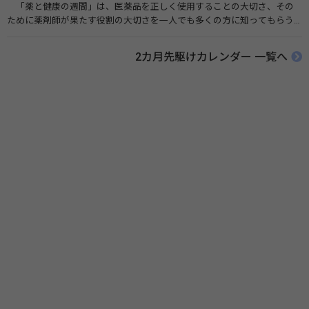
「薬と健康の週間」は、医薬品を正しく使用することの大切さ、その
ために薬剤師が果たす役割の大切さを一人でも多くの方に知ってもらう
ために、ポスターなどを用いて積極的な啓発活動を行う週間です。 関連
リンク 薬と健康の週間（公益社団法人 日本薬剤師会） 連載「働く人に
2カ月先駆けカレンダー 一覧へ
伝えたい！薬との付き合い方」（保健指導リソースガイド）