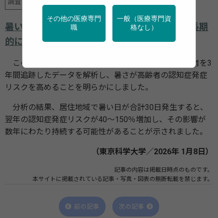
調査・統計
高齢者
その他の医療専門
一般（医療専門資
暑い日の増加が高齢者の認知症発症リスクを長期
職
格なし）
的に高める可能性
このたび東京科学大学は、日本全国57,178名の高齢者を3
年間追跡したデータを解析し、暑さが高齢者の認知症発症
リスクを高めることを明らかにしました。
分析の結果、居住地域で暑い日が合計30日発生すると、
翌年の認知症発症リスクが40～150％増加し、その影響が
数年にわたり持続する可能性があることが示されました。
（東京科学大学／2026年 1月8日）
記事の内容は掲載日時点のものです。
本サイトに掲載されている記事・写真・図表の無断転載を禁じます。
前の記事
次の記事