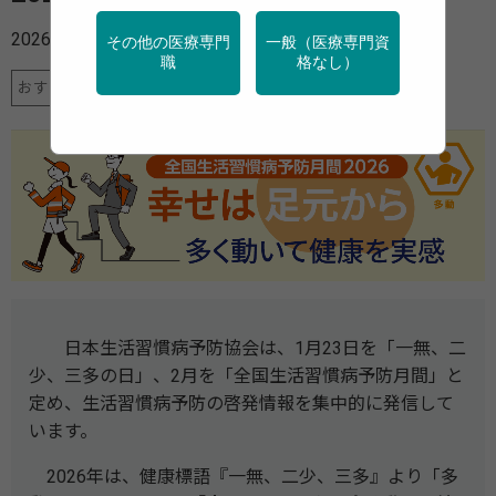
2026年01月22日
その他の医療専門
一般（医療専門資
職
格なし）
おすすめニュース
予防
運動
日本生活習慣病予防協会は、1月23日を「一無、二
少、三多の日」、2月を「全国生活習慣病予防月間」と
定め、生活習慣病予防の啓発情報を集中的に発信して
います。
2026年は、健康標語『一無、二少、三多』より「多