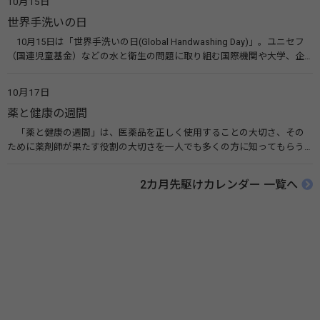
10月15日
す。 関連リンク 世界メンタルヘルスデー（厚生労働省） 働く人のメンタ
世界手洗いの日
ルヘルス・ポータルサイト「こころの耳」（厚生労働省）
10月15日は「世界手洗いの日(Global Handwashing Day)」。ユニセフ
（国連児童基金）などの水と衛生の問題に取り組む国際機関や大学、企
業などによって定められ、世界各国でせっけんを使った正しい手洗いを
広める活動が行われています。下痢や肺炎を防ぎ、子どもたちの命を守る
10月17日
ことを目的としています。 関連リンク 世界手洗いの日（ユニセフ）
薬と健康の週間
「薬と健康の週間」は、医薬品を正しく使用することの大切さ、その
ために薬剤師が果たす役割の大切さを一人でも多くの方に知ってもらう
ために、ポスターなどを用いて積極的な啓発活動を行う週間です。 関連
リンク 薬と健康の週間（公益社団法人 日本薬剤師会） 連載「働く人に
2カ月先駆けカレンダー 一覧へ
伝えたい！薬との付き合い方」（保健指導リソースガイド）