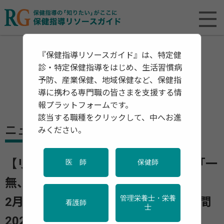
『保健指導リソースガイド』は、特定健
診・特定保健指導をはじめ、生活習慣病
予防、産業保健、地域保健など、保健指
導に携わる専門職の皆さまを支援する情
報プラットフォームです。
該当する職種をクリックして、中へお進
ニュース
みください。
【リーフレット公開中】1月23日は「一
医 師
保健師
無、二少、三多の日」
管理栄養士・栄養
2月1日から「全国生活習慣病予防月間
看護師
士
2026」がスタート！