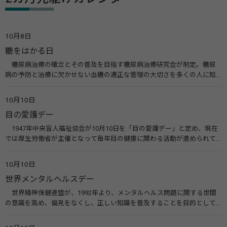
10月8日
糖をはかる日
糖尿病治療の確立とその普及を目指す糖尿病治療研究会が制定。糖尿
病の予防と治療に欠かせない血糖の適正な管理の大切さを多くの人に知
ってもらうのが目的。糖尿病ネットワークなどのウエブサイトを活用し
た啓発活動を行う。 関連リンク 糖尿病治療研究会40年の歩み（糖尿病治
10月10日
療研究会） 糖尿病ネットワーク
目の愛護デー
1947年中央盲人福祉協会が10月10日を「目の愛護デー」と定め、現在
では厚生労働省が主催となって毎年目の健康に関わる活動が進められて
います。皆様も目の愛護デーをきっかけに目を大切にすることについて考
えてみませんか。 関連リンク 目の愛護デー（公益社団法人 日本眼科医
10月10日
会）
世界メンタルヘルスデー
世界精神保健連盟が、1992年より、メンタルヘルス問題に関する世間
の意識を高め、偏見をなくし、正しい知識を普及することを目的として、
10月10日を「世界メンタルヘルスデー」と定めました。その後、世界保
健機関（WHO）も協賛し、正式な国際デー（国際記念日）とされていま