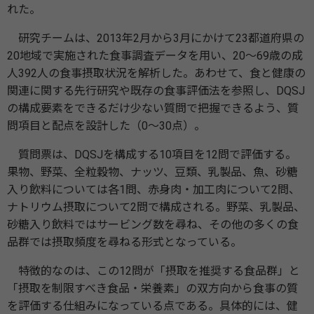
れた。
研究チームは、2013年2月から3月にかけて23都道府県の
20地域で実施された食事調査データを用い、20～69歳の成
人392人の食事摂取状況を解析した。あわせて、食と健康の
関連に関する先行研究や既存の食事評価法を参照し、DQSJ
の構成要素をできるだけ少ない質問で把握できるよう、質
問項目と配点を設計した（0～30点）。
質問票は、DQSJを構成する10項目を12問で評価する。
果物、野菜、全粒穀物、ナッツ、豆類、乳製品、魚、砂糖
入り飲料については各1問、赤身肉・加工肉について2問、
ナトリウム摂取について2問で構成される。野菜、乳製品、
砂糖入り飲料ではサービング数を尋ね、その他の多くの食
品群では摂取頻度を尋ねる形式となっている。
特徴的なのは、この12問が「摂取を推奨する食品群」と
「摂取を制限すべき食品・栄養素」の双方向から食事の質
を評価する仕組みになっている点である。具体的には、健