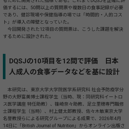
るために開発された指標である。これまでDQSJを正確に評
価するには、50問以上の質問票や複数日の食事記録が必要
であり、健診現場や保健指導の場では「時間的・人的コス
ト」が導入の障壁となっていた。
今回開発された12項目の質問票は、こうした課題を解決
するために設計された。
DQSJの10項目を12問で評価 日本
人成人の食事データなどを基に設計
本研究は、東京大学大学院医学系研究科 社会予防疫学分
野の大野富美博士課程学生（当時、現：同研究科イートロ
ス医学講座 特任助教）、篠崎奈々助教、足立里穂専門職修
士課程学生（当時）、村上健太郎教授、佐々木敏東京大学
名誉教授らによる研究グループによる成果で、2026年4月
14日に「British Journal of Nutrition」からオンライン出版さ