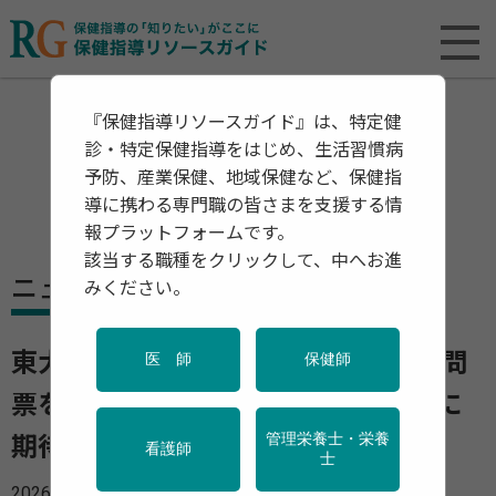
『保健指導リソースガイド』は、特定健
診・特定保健指導をはじめ、生活習慣病
予防、産業保健、地域保健など、保健指
導に携わる専門職の皆さまを支援する情
報プラットフォームです。
該当する職種をクリックして、中へお進
ニュース
みください。
東大、食事の質を12問で評価する質問
医 師
保健師
票を開発 健診・保健指導での活用に
管理栄養士・栄養
期待
看護師
士
2026年06月11日