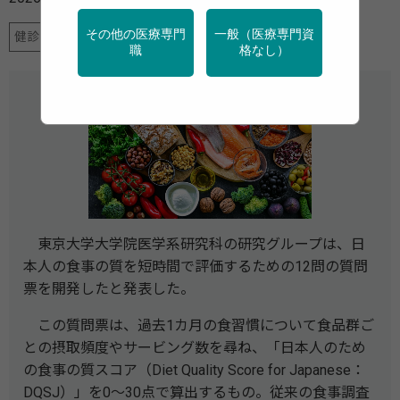
その他の医療専門
一般（医療専門資
健診・検診
栄養
特定保健指導
調査・統計
職
格なし）
東京大学大学院医学系研究科の研究グループは、日
本人の食事の質を短時間で評価するための12問の質問
票を開発したと発表した。
この質問票は、過去1カ月の食習慣について食品群ご
との摂取頻度やサービング数を尋ね、「日本人のため
の食事の質スコア（Diet Quality Score for Japanese：
DQSJ）」を0～30点で算出するもの。従来の食事調査