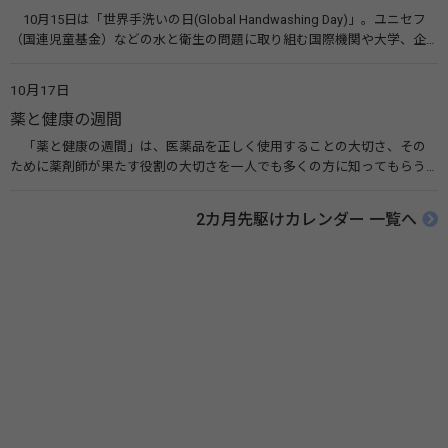
10月15日は「世界手洗いの日(Global Handwashing Day)」。ユニセフ
（国連児童基金）などの水と衛生の問題に取り組む国際機関や大学、企
業などによって定められ、世界各国でせっけんを使った正しい手洗いを
広める活動が行われています。下痢や肺炎を防ぎ、子どもたちの命を守る
10月17日
ことを目的としています。 関連リンク 世界手洗いの日（ユニセフ）
薬と健康の週間
「薬と健康の週間」は、医薬品を正しく使用することの大切さ、その
ために薬剤師が果たす役割の大切さを一人でも多くの方に知ってもらう
ために、ポスターなどを用いて積極的な啓発活動を行う週間です。 関連
リンク 薬と健康の週間（公益社団法人 日本薬剤師会） 連載「働く人に
2カ月先駆けカレンダー 一覧へ
伝えたい！薬との付き合い方」（保健指導リソースガイド）