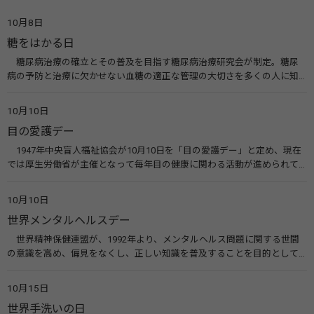
10月8日
糖をはかる日
糖尿病治療の確立とその普及を目指す糖尿病治療研究会が制定。糖尿
病の予防と治療に欠かせない血糖の適正な管理の大切さを多くの人に知
ってもらうのが目的。糖尿病ネットワークなどのウエブサイトを活用し
た啓発活動を行う。 関連リンク 糖尿病治療研究会40年の歩み（糖尿病治
10月10日
療研究会） 糖尿病ネットワーク
目の愛護デー
1947年中央盲人福祉協会が10月10日を「目の愛護デー」と定め、現在
では厚生労働省が主催となって毎年目の健康に関わる活動が進められて
います。皆様も目の愛護デーをきっかけに目を大切にすることについて考
えてみませんか。 関連リンク 目の愛護デー（公益社団法人 日本眼科医
10月10日
会）
世界メンタルヘルスデー
世界精神保健連盟が、1992年より、メンタルヘルス問題に関する世間
の意識を高め、偏見をなくし、正しい知識を普及することを目的として、
10月10日を「世界メンタルヘルスデー」と定めました。その後、世界保
健機関（WHO）も協賛し、正式な国際デー（国際記念日）とされていま
10月15日
す。 関連リンク 世界メンタルヘルスデー（厚生労働省） 働く人のメンタ
世界手洗いの日
ルヘルス・ポータルサイト「こころの耳」（厚生労働省）