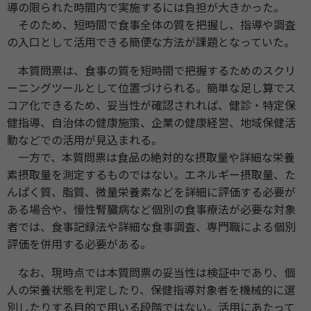
導の限られた時間内で実施するには負担が大きかった。
そのため、短時間で食事全体の質を把握し、指導や調査
の入口として活用できる簡便な方法が課題となっていた。
本質問票は、食事の質を短時間で把握するためのスクリ
ーニングツールとして位置づけられる。簡単な足し算でス
コア化できるため、妥当性が確認されれば、健診・特定保
健指導、自治体の健康施策、企業の健康経営、地域保健活
動などでの活用が見込まれる。
一方で、本質問票は食品の絶対的な摂取量や詳細な栄養
素摂取量を測定するものではない。エネルギー摂取量、た
んぱく質、脂質、微量栄養素などを詳細に評価する必要が
ある場合や、慢性腎臓病など個別の食事療法が必要な対象
者では、食事記録法や詳細な食事調査、専門職による個別
評価を併用する必要がある。
なお、現時点では本質問票の妥当性は検証中であり、個
人の栄養状態を判定したり、保健指導対象者を機械的に選
別したりする目的で用いる段階ではない。活用にあたって