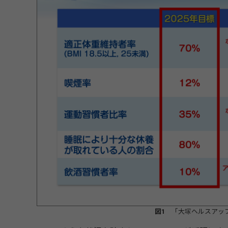
塚
図1
「大
ヘルスアッ