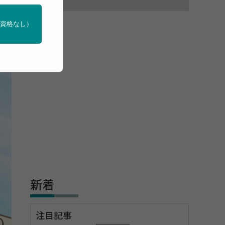
会社
門資格なし）
新着
注目記事