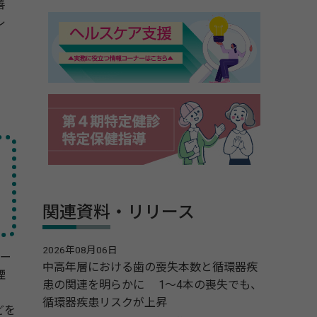
善
レ
関連資料・リリース
2026年08月06日
デー
中高年層における歯の喪失本数と循環器疾
煙
患の関連を明らかに 1～4本の喪失でも、
循環器疾患リスクが上昇
どを