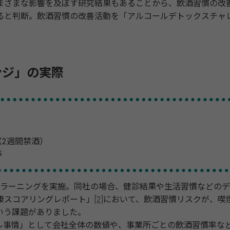
ざまな影響を及ぼす研究結果もあることから、飲酒習慣の改
ると判断。飲酒習慣の改善活動を「アルコールデトックスチャ
。
ンジ」の実際
（2週間禁酒）
等
-ラーニングを実施。同社の場合、健診結果や生活習慣などの
康スコアリングレポート」
[2]
において、飲酒習慣リスクが、喫
いう課題がありました。
ル事情」として会社全体の数値や、事業所ごとの飲酒習慣率な