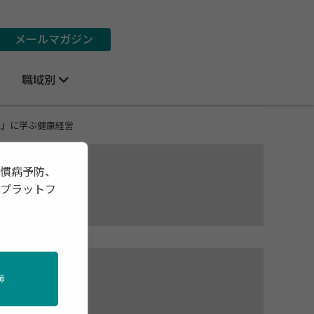
メールマガジン
職域別
ジ』に学ぶ健康経営
習慣病予防、
報プラットフ
集部
05日
師