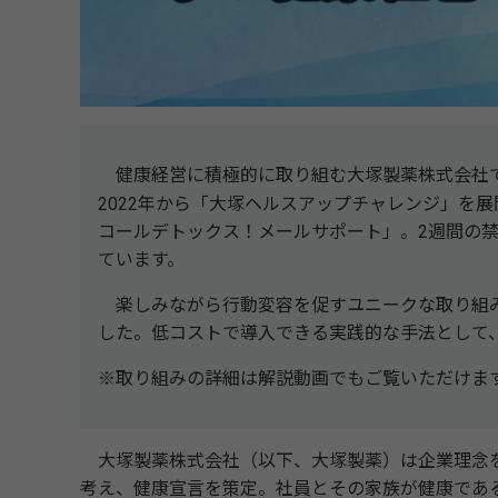
塚
健康経営に積極的に取り組む大
製薬株式会社
塚
2022年から「大
ヘルスアップチャレンジ」を展
コールデトックス！メールサポート」。2週間の
ています。
楽しみながら行動変容を促すユニークな取り組み
した。低コストで導入できる実践的な手法として
※取り組みの詳細は解説動画でもご覧いただけま
塚
塚
大
製薬株式会社（以下、大
製薬）は企業理念
考え、健康宣言を策定。社員とその家族が健康であ