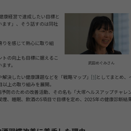
を健康経営で達成したい目標と
います」、そう話すのは同社
誇りを感じて熱心に取り組
ントの向上も目標に据えるこ
武田めぐみさん
います。
や解決したい健康課題などを「戦略マップ」
[1]
としてまとめ、
目以上の取り組みを展開。
塚
病予防のための改善活動、その名も「大
ヘルスアップチャレ
煙、睡眠、飲酒の5項目で目標を定め、2025年の健康診断結