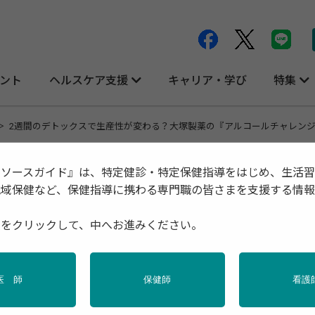
ント
ヘルスケア支援
キャリア・学び
特集
2週間のデトックスで生産性が変わる？大塚製薬の『アルコールチャレン
リソースガイド』は、特定健診・特定保健指導をはじめ、生活
地域保健など、保健指導に携わる専門職の皆さまを支援する情
る？
種をクリックして、中へお進みください。
ジ』に学ぶ健康経営
PR
保健指導リソースガイド編
2025年08月
医 師
保健師
看護