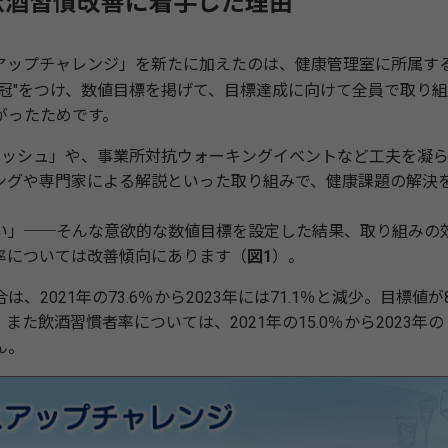
飲酒習慣改善に着手した理由
ップチャレンジ」を新たに加えたのは、健康管理室に所属す
冠"をつけ、数値目標を掲げて、目標達成に向けて全員で取り
がったためです。
ッシュ」や、事業所対抗ウォーキングイベントなど工夫を凝
ングや専門家による解説といった取り組みで、健康課題の解決
」──そんな意欲的な数値目標を設定した結果、取り組みの
率については改善傾向にあります（
図1
）。
021年の73.6％から2023年には71.1％と減少。目標値が
飲酒習慣者率については、2021年の15.0％から2023年の
ん。