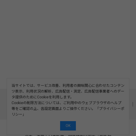
当サイトでは、サービス改善、利用者の興味関心に合わせたコンテン
ツ表示、利用状況の解析、広告配信・測定、広告配信事業者へのデー
このサイトについて
利用規約
広告掲載
タ提供のためにCookieを利用します。
Cookieの削除方法については、ご利用中のウェブブラウザのヘルプ
記事の二次利用について
プライバシーポリシー
お問い合わせ
等をご確認の上、各設定画面よりご操作ください。「
プライバシーポ
運営会社
リシー
」
OK
©2008-2026 SOSHINSHA All Rights Reserved.