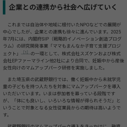
企業との連携から社会へ広げていく
これまでは自治体や地域に根付いたNPOなどでの展開が
中心でしたが、企業との連携も徐々に進んでいます。2025
年7月には、内閣府SIP（戦略的イノベーション創造プログ
ラム）の研究開発事業「ママもまんなか子育て支援プロジ
［1］
ェクト」
の一環として、株式会社スズケンおよび株式
会社EPファーマライン他2社により合同で、妊娠中から産後
女性向けのマムアップパーク研修を実施しました。
また埼玉県の武蔵野銀行では、働く妊娠中から未就学児
童の子どもを持つ人たちを対象にマムアップパークを導入
いただいています。いまは参加者を募っている段階です
が、「体にも良いし、いろいろな情報が得られそうだ」と
いうことで対象となる女性従業員からの期待は高いようで
す。
武蔵野銀行のマムアップパーク導入をきっかけに、融資