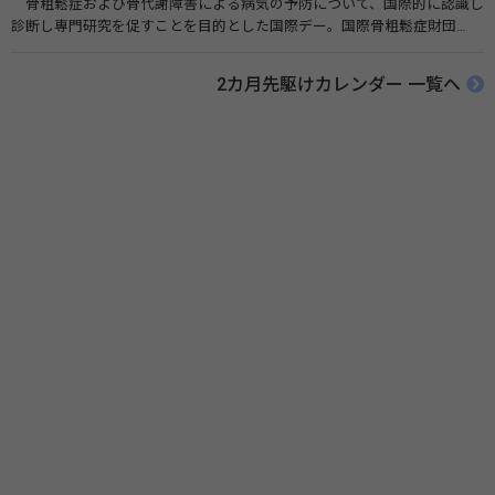
骨粗鬆症および骨代謝障害による病気の予防について、国際的に認識し
診断し専門研究を促すことを目的とした国際デー。国際骨粗鬆症財団
（IOF）により行われ、国を挙げて骨粗鬆症に取り組む社会の実現のため
に90を超える国がキャンペーンに参加しています。 関連リンク 公益財団
2カ月先駆けカレンダー 一覧へ
法人 骨粗鬆症財団 世界骨粗鬆症デー（WOD）