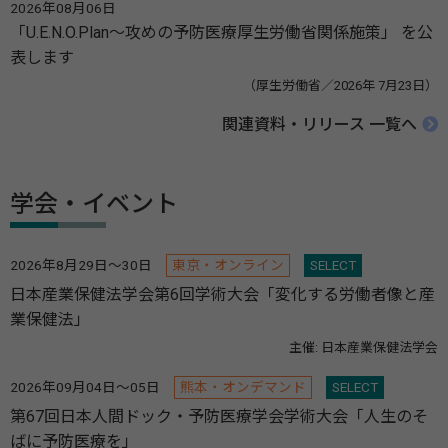
2026年08月06日
「U.E.N.O.Plan～攻めの予防医療厚生労働省関係施策」 を公
表します
（厚生労働省／2026年 7月23日）
関連資料・リリース 一覧へ
学会・イベント
2026年8月29日～30日
東京・オンライン
SELECT
日本産業保健法学会第6回学術大会「変化する労働者像と産
業保健法」
主催: 日本産業保健法学会
2026年09月04日～05日
熊本・オンデマンド
SELECT
第67回日本人間ドック・予防医療学会学術大会「人生のそ
ばに予防医療を」