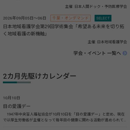
主催: 日本人間ドック・予防医療学会
2026年09月05日～06日
千葉・オンデマンド
SELECT
日本地域看護学会第29回学術集会「希望ある未来を切り拓
く地域看護の新機軸」
主催: 日本地域看護学会
学会・イベント 一覧へ
2カ月先駆けカレンダー
10月10日
目の愛護デー
1947年中央盲人福祉協会が10月10日を「目の愛護デー」と定め、現在
では厚生労働省が主催となって毎年目の健康に関わる活動が進められて
います。皆様も目の愛護デーをきっかけに目を大切にすることについて考