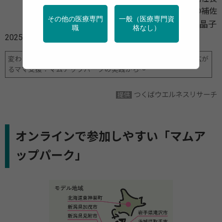
戦略的イノベーション創造プログラム（SIP）PD補佐
その他の医療専門
一般（医療専門資
塚尾 晶子
職
格なし）
2025年11月14日
変わる「母子保健」と、求められる「産業保健」～職場から広が
るママ支援：マムアップパークの実践から～
つくばウエルネスリサーチ
提供
オンラインで参加しやすい「マムア
ップパーク」