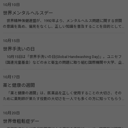
えてみませんか。 関連リンク 目の愛護デー（公益社団法人 日本眼科医
10月10日
会）
世界メンタルヘルスデー
世界精神保健連盟が、1992年より、メンタルヘルス問題に関する世間
の意識を高め、偏見をなくし、正しい知識を普及することを目的として、
10月10日を「世界メンタルヘルスデー」と定めました。その後、世界保
健機関（WHO）も協賛し、正式な国際デー（国際記念日）とされていま
10月15日
す。 関連リンク 世界メンタルヘルスデー（厚生労働省） 働く人のメンタ
世界手洗いの日
ルヘルス・ポータルサイト「こころの耳」（厚生労働省）
10月15日は「世界手洗いの日(Global Handwashing Day)」。ユニセフ
（国連児童基金）などの水と衛生の問題に取り組む国際機関や大学、企
業などによって定められ、世界各国でせっけんを使った正しい手洗いを
広める活動が行われています。下痢や肺炎を防ぎ、子どもたちの命を守る
10月17日
ことを目的としています。 関連リンク 世界手洗いの日（ユニセフ）
薬と健康の週間
「薬と健康の週間」は、医薬品を正しく使用することの大切さ、その
ために薬剤師が果たす役割の大切さを一人でも多くの方に知ってもらう
ために、ポスターなどを用いて積極的な啓発活動を行う週間です。 関連
リンク 薬と健康の週間（公益社団法人 日本薬剤師会） 連載「働く人に
10月20日
伝えたい！薬との付き合い方」（保健指導リソースガイド）
世界骨粗鬆症デー