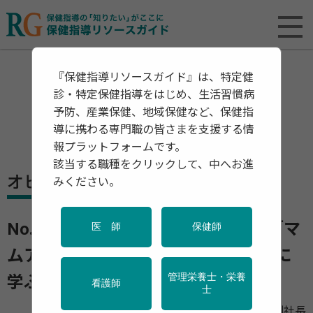
『保健指導リソースガイド』は、特定健
診・特定保健指導をはじめ、生活習慣病
予防、産業保健、地域保健など、保健指
導に携わる専門職の皆さまを支援する情
報プラットフォームです。
該当する職種をクリックして、中へお進
オピニオン
みください。
No.3 地域×企業×専門職がつながる「マ
医 師
保健師
ムアップパーク」事例集ー先進事例に
管理栄養士・栄養
学ぶ、職場への応用ヒント
PR
看護師
士
つくばウエルネスリサーチ 取締役副社長