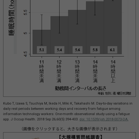
Kubo T, Izawa S, Tsuchiya M, Ikeda H, Miki K, Takahashi M. Day-to-day variations in
daily rest periods between working days and recovery from fatigue among
information technology workers: One-month observational study using a fatigue
app. J Occup Health. 2018 Sep 26;60(5):394-403.
doi: 10.1539/joh.2018-0073-OA.
（画像をクリックすると、大きな画像が表示されます）