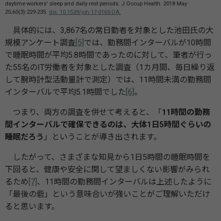
daytime workers' sleep and daily rest periods. J Occup Health. 2018 May
25;60(3):229-235.
doi: 10.1539/joh.17-0165-OA.
具体的には、3,867名の常日勤者を対象とした池田氏の大
規模アンケート調査
[5]
では、勤務間インターバルが10時間
で睡眠時間が平均5.8時間であったのに対して、筆者が行っ
た55名のIT労働者を対象とした調査（1カ月間、毎日繰り返
して腕時計型活動量計で測定）では、11時間未満の勤務間
インターバルで平均5.1時間でした
[6]
。
つまり、両方の調査を併せて考えると、「
11時間の勤務
間インターバルで確保できるのは、大体1日5時間ぐらいの
睡眠だろう
」ということが導き出されます。
したがって、さまざまな知見から1日5時間の睡眠時間を
下回ると、健康や安全に関して望ましくない影響がみられ
るため
[7]
、11時間の勤務間インターバルは上述したように
「最後の砦」という意味合いが強いことがご理解いただけ
ると思います。