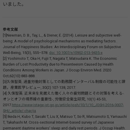
いました。
参考文献
[1]Newman, D. B., Tay, L., & Diener, E. (2014). Leisure and subjective well-
being: A model of psychological mechanisms as mediating factors.
Journal of Happiness Studies: An Interdisciplinary Forum on Subjective
Well-Being, 15(3), 555–578.
doi: 10.1007/s10902-013-9435-x
[2] Yoshimoto T, Oka H, Fujii T, Nagata T, Matsudaira K. The Economic
Burden of Lost Productivity due to Presenteeism Caused by Health
Conditions Among Workers in Japan. J Occup Environ Med. 2020
Oct;62(10):883-888.
[3]久保智英. 過重労働対策としての勤務間インターバル制度の可能性と課
題，産業医学レビュー, 30(2) 107-138, 2017.
[4] 久保智英. 近未来を見据えた働く人々の疲労問題とその対策を考える-
オンとオフの境界線の重要性-, 労働安全衛生研究, 10(1) 45-53,
2017.
https://www.jstage.jst.go.jp/article/josh/10/1/10_JOSH-2016-0007-
SHI/_article/-char/ja
[5] Ikeda H, Kubo T, Sasaki T, Liu X, Matsuo T, So R, Matsumoto S, Yamauchi
T, Takahashi M. Cross-sectional Internet-based survey of Japanese
permanent daytime workers' sleep and daily rest periods. J Occup Health.