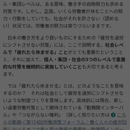
ル・集団レベルは、ある意味、働き手の自助努力も求める
対策です。しかし、正直、いくら労働者が休むことへの努
力・行動をしていても、社会がそれを許さない（認めな
い）状況では、労働者の努力は実りづらいままです。
日本の働き方をより良いものにするための「疲労を過労
にシフトさせない対策」には、ここで説明する、
社会レベ
ルで「疲れたら休ませる」こと
がとても重要だということ
と、それに加えて、
個人・集団・社会の3つのレベルで重層
的な対策を継続的に実施していくこと
も大切であると考え
ます。
では「疲れたら休ませる」とは、どのようなことを意味
するのか？ それは社会として疲労を過労にシフトさせな
いような制度づくりを意味します。具体的には現在、新し
い過重労働対策として期待されている「勤務間インターバ
ル」や「つながらない権利」（詳しく知りたい方は
こち
らの動画＜第134回労働政策フォーラム：働く人々の疲労回
復におけるオフの量と質の確保の重要性─勤務間インター