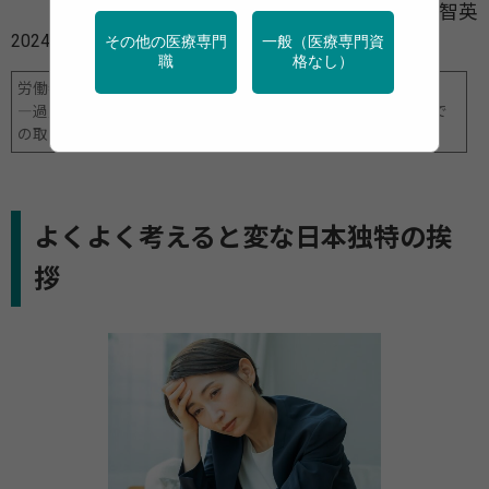
久保 智英
2024年12月10日
その他の医療専門
一般（医療専門資
職
格なし）
労働者の疲労リスク管理・効果的な休み方
―過労死等防止調査研究センター（RECORDs）の成果と職域で
の取り入れ方
よくよく考えると変な日本独特の挨
拶