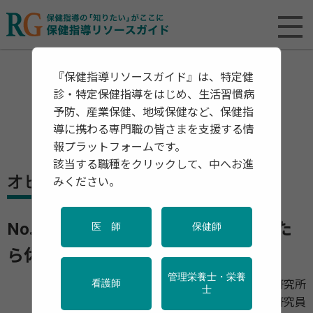
『保健指導リソースガイド』は、特定健
診・特定保健指導をはじめ、生活習慣病
予防、産業保健、地域保健など、保健指
導に携わる専門職の皆さまを支援する情
報プラットフォームです。
該当する職種をクリックして、中へお進
オピニオン
みください。
No.3 労働者の疲労回復3原則：疲れた
医 師
保健師
ら休む、休める、休ませる
管理栄養士・栄養
労働者健康安全機構労働安全衛生総合研究所
看護師
士
過労死等防止調査研究センター 上席研究員