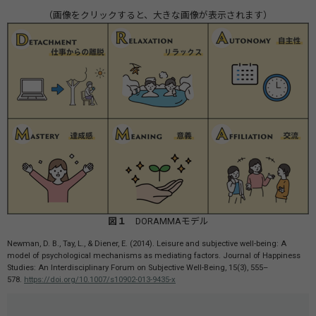
（画像をクリックすると、大きな画像が表示されます）
図１
DORAMMAモデル
Newman, D. B., Tay, L., & Diener, E. (2014). Leisure and subjective well-being: A
model of psychological mechanisms as mediating factors. Journal of Happiness
Studies: An Interdisciplinary Forum on Subjective Well-Being, 15(3), 555–
578.
https://doi.org/10.1007/s10902-013-9435-x