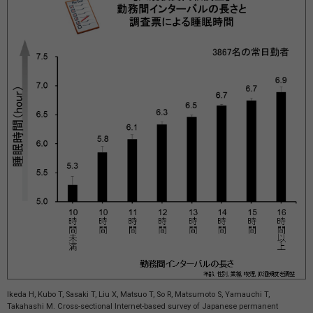
Ikeda H, Kubo T, Sasaki T, Liu X, Matsuo T, So R, Matsumoto S, Yamauchi T,
Takahashi M. Cross-sectional Internet-based survey of Japanese permanent