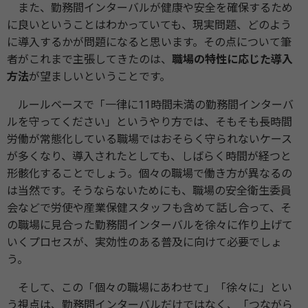
また、勤務間インターバルが健康や安全を確保するため
に良いということはわかっていても、現実問題、どのよう
に導入するかが問題になると思います。その点について筆
者がこれまで主張してきたのは、
職場の特性に応じた導入
方法
が望ましいということです。
ルールベースで「一律に11時間未満の勤務間インターバ
ルを守ってください」というやり方では、そもそも長時間
労働が常態化している職場ではおそらく守られないケース
が多くなり、導入されたとしても、しばらく時間が経つと
形骸化することでしょう。個々の職場で働き方が異なるの
は当然です。そうならないためにも、職場の安全衛生委員
会などで労使や産業保健スタッフも含めて話し合って、そ
の職場に見合った勤務間インターバルを徐々に作り上げて
いくプロセスが、実効性のある普及に向けて必要でしょ
う。
そして、この「個々の職場にあわせて」「徐々に」とい
う視点は、勤務間インターバルだけではなく、「つながら