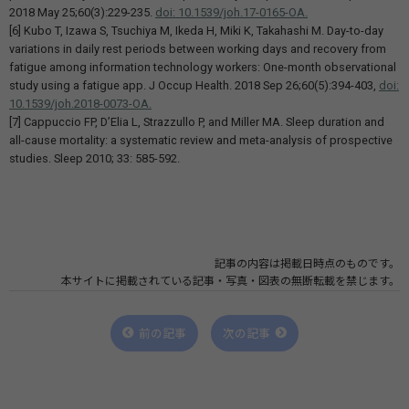
2018 May 25;60(3):229-235.
doi: 10.1539/joh.17-0165-OA.
[6] Kubo T, Izawa S, Tsuchiya M, Ikeda H, Miki K, Takahashi M. Day-to-day
variations in daily rest periods between working days and recovery from
fatigue among information technology workers: One-month observational
study using a fatigue app. J Occup Health. 2018 Sep 26;60(5):394-403,
doi:
10.1539/joh.2018-0073-OA.
[7] Cappuccio FP, D’Elia L, Strazzullo P, and Miller MA. Sleep duration and
all-cause mortality: a systematic review and meta-analysis of prospective
studies. Sleep 2010; 33: 585-592.
記事の内容は掲載日時点のものです。
本サイトに掲載されている記事・写真・図表の無断転載を禁じます。
前の記事
次の記事