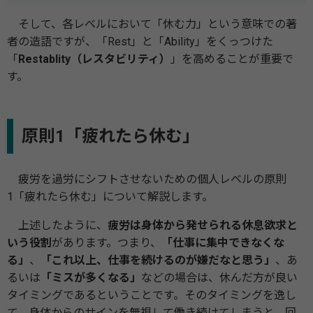
そして、各レベルにおいて「休む力」という意味での著
者の造語ですが、「Rest」と「Ability」をくっつけた
「
Restablity（レスタビリティ）
」を高めることが重要で
す。
原則1「疲れたら休む」
疲労を過労にシフトさせないための個人レベルの原則
1「疲れたら休む」について解説します。
上述したように、
疲労は身体から発せられる休息欲求と
いう役割
があります。つまり、
「仕事に集中できなくな
る」
、
「これ以上、仕事を続けるのが嫌だなと思う」
、あ
るいは
「ミスが多くなる」
などの場合は、休んだ方が良い
タイミングであるということです。そのタイミングを逸し
て、身体からのサインを無視して働き続けてしまうと、回