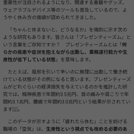
重要性が注目されるようになり、関連する書籍やグッズ、
ウェアラブルデバイス等のツールも普及しているので、よ
うやく休み方の価値が認められてきました。
「ちゃんと休まないと、どうなるか」を端的に示す次の
ような研究もあります。皆さんは「プレゼンティーズム」と
いう言葉をご存知ですか？ プレゼンティーズムとは「
何
らかの疾患や症状を抱えながら出勤し、業務遂行能力や生
産性が低下している状態
」を意味します。
たとえば、風邪を引いて辛いのに無理に出勤して働き続
けている状態がその例になると思います。プレゼンティーズ
ムがどれぐらいの経済損失を与えているのかを推計した研
究では、精神疾患で年間約3.5兆円、首の痛みや肩こりで年
間約3.1兆円、腰痛で年間約3.0兆円という結果が示されてい
ます
[2]
。
このデータが示すように「疲れたら休む」ことを妨げる
職場の「空気」は、
生産性という視点でも改める必要のあ