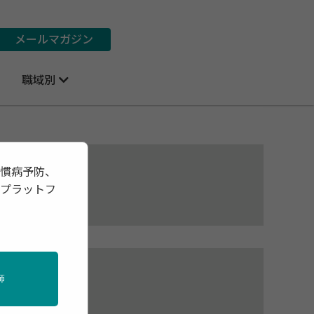
メールマガジン
職域別
習慣病予防、
報プラットフ
事）
榮信
師