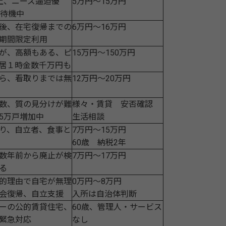
上、ニーズ逼迫優
5万円～15万円
人待機中
後、在宅復帰までの
6万円～16万円
期間限定利用
が、高額もある、ピ
15万円～150万円
居１時金数千万円も
ら、看取りまでは無
12万円～20万円
数、質の見分けが難
様々・賃貸 安否確認
5万戸増加中
生活相談
り、自立者、食事と
7万円～15万円
60歳 納税2年
数年前から廃止が検
7万円～17万円
る
的理由で自宅が無理
0万円～8万円
会復帰、自立支援
入所は自治体判断
ーの公的賃貸住宅、
60歳、管理人・サービス
緊急対応
なし