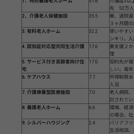
1．特別養護老人ホーム
51.6
介護度3以
先 52万
2．介護老人保健施設
35.5
療、退院直
３ヶ月間の
3. 有料老人ホーム
32.2
使いやすい
ンキリ。入
4. 認知症対応型共同生活介護
17.6
要支援２か
理
5. サービス付き高齢者向け住
17.0
契約先が複
宅
しい。毎年
6. ケアハウス
7.7
所得制限あ
入浴
7. 介護療養型医療施設
7.0
老人病院、
討されてい
8. 養護老人ホーム
6.6
環境、経済
の場合、社
9. シルバーハウジング
2.4
バリアフリ
生活相談、