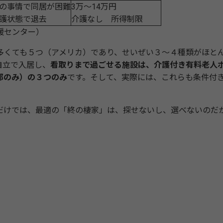
の事情で同居が困難
3万～14万円
護状態で退去
介護なし 所得制限
援センター）
くても５つ（アメリカ）であり、せいぜい３～４種類がほと
自立で入居し、
看取りまで過ごせる施設は、介護付き有料老人
部のみ）の３つのみ
です。そして、実際には、これらも条件付
けでは、最適の「終の棲家」は、探せないし、選べないのだ