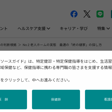
ント
ヘルスケア支援
キャリア・学び
特集
者の判断根拠
No.2 老人ホームの実態 最適の「終の棲家」の探し方
リソースガイド』は、特定健診・特定保健指導をはじめ、生活
地域保健など、保健指導に携わる専門職の皆さまを支援する情
「終の棲家」の探し方
種をクリックして、中へお進みください。
一般社団法人 有料老人ホーム入居支援センター理事長（代表理
上岡
医 師
保健師
看護