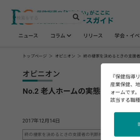
ニュース
コラム
リリース
学会・イベ
トップページ
オピニオン
終の棲家を決めるときの支援
オピニオン
『保健指導
産業保健、
No.2 老人ホームの実態 最適の
ォームです。
該当する職
2017年12月14日
終の棲家を決めるときの支援者の判断根拠