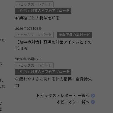
トピックス・レポート
「過労」対策の科学的アプローチ
⑥業種ごとの特徴を知る
2026年07月08日
トピックス・レポート
産業保健の実践ナビ
ジや
【熱中症対策】職場の対策アイテムとその
」
活用法
2026年06月02日
つ
トピックス・レポート
「過労」対策の科学的アプローチ
⑤疲れやすさに関わる体力指標：全身持久
者、
力
しな
トピックス・レポート 一覧へ
オピニオン 一覧へ
お
成