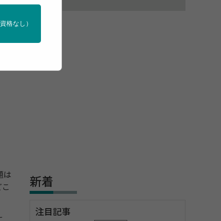
門資格なし）
題は
新着
どこ
注目記事
こ