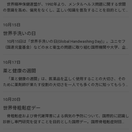
世界精神保健連盟が、1992年より、メンタルヘルス問題に関する世間
の意識を高め、偏見をなくし、正しい知識を普及することを目的として、
10月10日を「世界メンタルヘルスデー」と定めました。その後、世界保
健機関（WHO）も協賛し、正式な国際デー（国際記念日）とされていま
10月15日
す。 関連リンク 世界メンタルヘルスデー（厚生労働省） 働く人のメンタ
世界手洗いの日
ルヘルス・ポータルサイト「こころの耳」（厚生労働省）
10月15日は「世界手洗いの日(Global Handwashing Day)」。ユニセフ
（国連児童基金）などの水と衛生の問題に取り組む国際機関や大学、企
業などによって定められ、世界各国でせっけんを使った正しい手洗いを
広める活動が行われています。下痢や肺炎を防ぎ、子どもたちの命を守る
10月17日
ことを目的としています。 関連リンク 世界手洗いの日（ユニセフ）
薬と健康の週間
「薬と健康の週間」は、医薬品を正しく使用することの大切さ、その
ために薬剤師が果たす役割の大切さを一人でも多くの方に知ってもらう
ために、ポスターなどを用いて積極的な啓発活動を行う週間です。 関連
リンク 薬と健康の週間（公益社団法人 日本薬剤師会） 連載「働く人に
10月20日
伝えたい！薬との付き合い方」（保健指導リソースガイド）
世界骨粗鬆症デー
骨粗鬆症および骨代謝障害による病気の予防について、国際的に認識し
診断し専門研究を促すことを目的とした国際デー。国際骨粗鬆症財団
（IOF）により行われ、国を挙げて骨粗鬆症に取り組む社会の実現のため