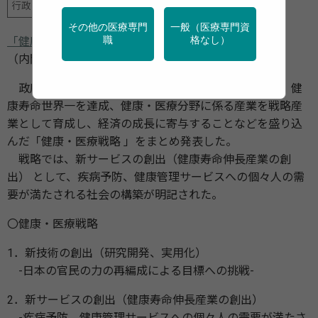
行政・団体の関連資料
運動
その他の医療専門
一般（医療専門資
「健康・医療戦略 」
職
格なし）
（内閣官房健康・医療戦略室／2013年6月14日）
政府は、世界最先端の医療技術・サービスを実現し、健
康寿命世界一を達成、健康・医療分野に係る産業を戦略産
業として育成し、経済の成長に寄与することなどを盛り込
んだ「健康・医療戦略 」をまとめ発表した。
戦略では、新サービスの創出（健康寿命伸長産業の創
出） として、疾病予防、健康管理サービスへの個々人の需
要が満たされる社会の構築が明記された。
〇健康・医療戦略
1．新技術の創出（研究開発、実用化）
-日本の官民の力の再編成による目標への挑戦-
2．新サービスの創出（健康寿命伸長産業の創出）
-疾病予防、健康管理サービスへの個々人の需要が満たさ