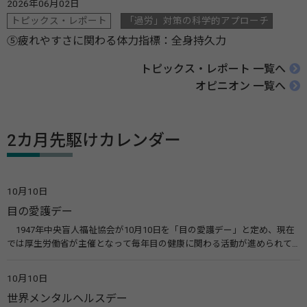
2026年06月02日
トピックス・レポート
「過労」対策の科学的アプローチ
⑤疲れやすさに関わる体力指標：全身持久力
トピックス・レポート 一覧へ
オピニオン 一覧へ
2カ月先駆けカレンダー
10月10日
目の愛護デー
1947年中央盲人福祉協会が10月10日を「目の愛護デー」と定め、現在
では厚生労働省が主催となって毎年目の健康に関わる活動が進められて
います。皆様も目の愛護デーをきっかけに目を大切にすることについて考
えてみませんか。 関連リンク 目の愛護デー（公益社団法人 日本眼科医
10月10日
会）
世界メンタルヘルスデー