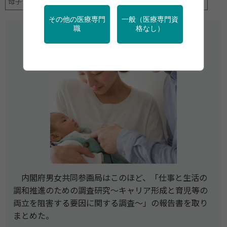
母子保健
産業保健
行政・団体の関連資料
調査・統計
その他の医療専門
一般（医療専門資
職
格なし）
内閣府男女共同参画局はこのほど、「仕事と生活の
調和推進のための調査研究～キャリア形成と育児等の
両立を阻害する要因に関する調査～」の報告書を取り
まとめた。