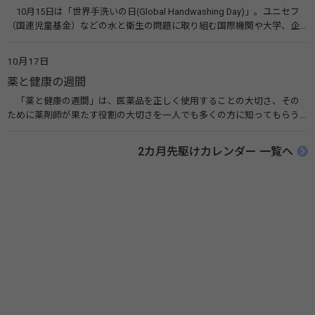
10月15日は「世界手洗いの日(Global Handwashing Day)」。ユニセフ
（国連児童基金）などの水と衛生の問題に取り組む国際機関や大学、企
業などによって定められ、世界各国でせっけんを使った正しい手洗いを
広める活動が行われています。下痢や肺炎を防ぎ、子どもたちの命を守る
10月17日
ことを目的としています。 関連リンク 世界手洗いの日（ユニセフ）
薬と健康の週間
「薬と健康の週間」は、医薬品を正しく使用することの大切さ、その
ために薬剤師が果たす役割の大切さを一人でも多くの方に知ってもらう
ために、ポスターなどを用いて積極的な啓発活動を行う週間です。 関連
リンク 薬と健康の週間（公益社団法人 日本薬剤師会） 連載「働く人に
2カ月先駆けカレンダー 一覧へ
伝えたい！薬との付き合い方」（保健指導リソースガイド）