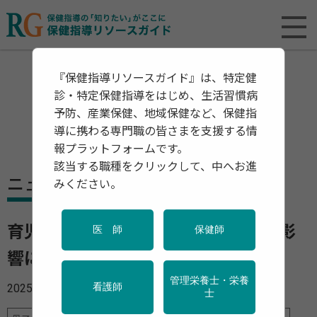
『保健指導リソースガイド』は、特定健
診・特定保健指導をはじめ、生活習慣病
予防、産業保健、地域保健など、保健指
導に携わる専門職の皆さまを支援する情
報プラットフォームです。
該当する職種をクリックして、中へお進
ニュース
みください。
育児中の男女間でキャリア形成への影
医 師
保健師
響に大きな差 内閣府が調査報告
管理栄養士・栄養
2025年09月11日
看護師
士