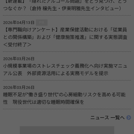
【新連載】「隠れたアルコール問題」をどう見つけ、どう
つなぐか？（倉持 穣先生・伊東明雅先生インタビュー）
2026年04月13日
PR
【専門職向けアンケート】産業保健活動における「従業員
との関係構築」および「健康施策推進」に関する実態調査
＜受付終了＞
2026年03月26日
小規模事業場のストレスチェック義務化へ向け実施マニュ
アル公表 外部資源活用による実務モデルを提示
2026年03月26日
睡眠不足が"働き盛り世代"の心房細動リスクを高める可能
性 現役世代は適切な睡眠時間確保を
ニュース 一覧へ