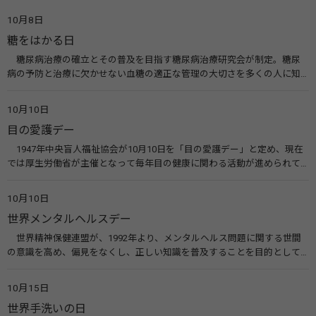
10月8日
糖をはかる日
糖尿病治療の確立とその普及を目指す糖尿病治療研究会が制定。糖尿
病の予防と治療に欠かせない血糖の適正な管理の大切さを多くの人に知
ってもらうのが目的。糖尿病ネットワークなどのウエブサイトを活用し
た啓発活動を行う。 関連リンク 糖尿病治療研究会40年の歩み（糖尿病治
10月10日
療研究会） 糖尿病ネットワーク
目の愛護デー
1947年中央盲人福祉協会が10月10日を「目の愛護デー」と定め、現在
では厚生労働省が主催となって毎年目の健康に関わる活動が進められて
います。皆様も目の愛護デーをきっかけに目を大切にすることについて考
えてみませんか。 関連リンク 目の愛護デー（公益社団法人 日本眼科医
10月10日
会）
世界メンタルヘルスデー
世界精神保健連盟が、1992年より、メンタルヘルス問題に関する世間
の意識を高め、偏見をなくし、正しい知識を普及することを目的として、
10月10日を「世界メンタルヘルスデー」と定めました。その後、世界保
健機関（WHO）も協賛し、正式な国際デー（国際記念日）とされていま
10月15日
す。 関連リンク 世界メンタルヘルスデー（厚生労働省） 働く人のメンタ
世界手洗いの日
ルヘルス・ポータルサイト「こころの耳」（厚生労働省）