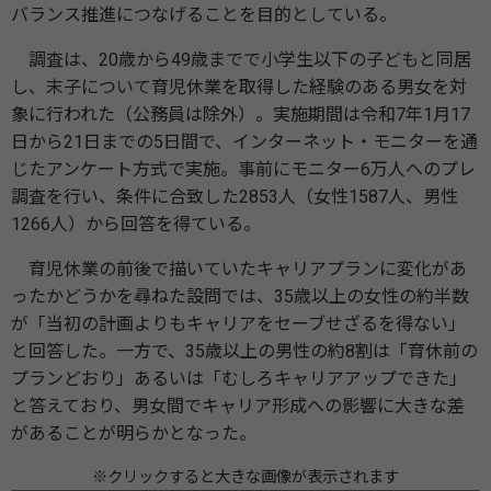
バランス推進につなげることを目的としている。
調査は、20歳から49歳までで小学生以下の子どもと同居
し、末子について育児休業を取得した経験のある男女を対
象に行われた（公務員は除外）。実施期間は令和7年1月17
日から21日までの5日間で、インターネット・モニターを通
じたアンケート方式で実施。事前にモニター6万人へのプレ
調査を行い、条件に合致した2853人（女性1587人、男性
1266人）から回答を得ている。
育児休業の前後で描いていたキャリアプランに変化があ
ったかどうかを尋ねた設問では、35歳以上の女性の約半数
が「当初の計画よりもキャリアをセーブせざるを得ない」
と回答した。一方で、35歳以上の男性の約8割は「育休前の
プランどおり」あるいは「むしろキャリアアップできた」
と答えており、男女間でキャリア形成への影響に大きな差
があることが明らかとなった。
※クリックすると大きな画像が表示されます