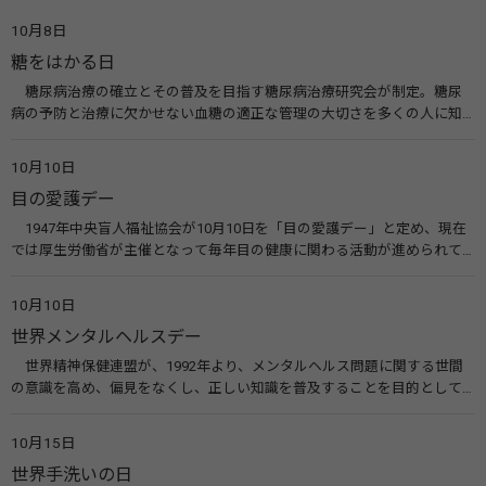
10月8日
糖をはかる日
糖尿病治療の確立とその普及を目指す糖尿病治療研究会が制定。糖尿
病の予防と治療に欠かせない血糖の適正な管理の大切さを多くの人に知
ってもらうのが目的。糖尿病ネットワークなどのウエブサイトを活用し
た啓発活動を行う。 関連リンク 糖尿病治療研究会40年の歩み（糖尿病治
10月10日
療研究会） 糖尿病ネットワーク
目の愛護デー
1947年中央盲人福祉協会が10月10日を「目の愛護デー」と定め、現在
では厚生労働省が主催となって毎年目の健康に関わる活動が進められて
います。皆様も目の愛護デーをきっかけに目を大切にすることについて考
えてみませんか。 関連リンク 目の愛護デー（公益社団法人 日本眼科医
10月10日
会）
世界メンタルヘルスデー
世界精神保健連盟が、1992年より、メンタルヘルス問題に関する世間
の意識を高め、偏見をなくし、正しい知識を普及することを目的として、
10月10日を「世界メンタルヘルスデー」と定めました。その後、世界保
健機関（WHO）も協賛し、正式な国際デー（国際記念日）とされていま
10月15日
す。 関連リンク 世界メンタルヘルスデー（厚生労働省） 働く人のメンタ
世界手洗いの日
ルヘルス・ポータルサイト「こころの耳」（厚生労働省）