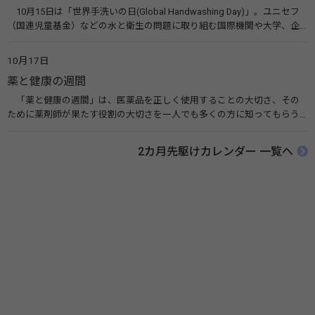
10月15日は「世界手洗いの日(Global Handwashing Day)」。ユニセフ
（国連児童基金）などの水と衛生の問題に取り組む国際機関や大学、企
業などによって定められ、世界各国でせっけんを使った正しい手洗いを
広める活動が行われています。下痢や肺炎を防ぎ、子どもたちの命を守る
10月17日
ことを目的としています。 関連リンク 世界手洗いの日（ユニセフ）
薬と健康の週間
「薬と健康の週間」は、医薬品を正しく使用することの大切さ、その
ために薬剤師が果たす役割の大切さを一人でも多くの方に知ってもらう
ために、ポスターなどを用いて積極的な啓発活動を行う週間です。 関連
リンク 薬と健康の週間（公益社団法人 日本薬剤師会） 連載「働く人に
2カ月先駆けカレンダー 一覧へ
伝えたい！薬との付き合い方」（保健指導リソースガイド）