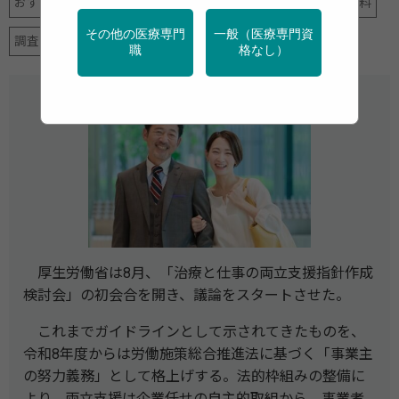
おすすめニュース
がん
産業保健
行政・団体の関連資料
その他の医療専門
一般（医療専門資
調査・統計
高齢者
職
格なし）
厚生労働省は8月、「治療と仕事の両立支援指針作成
検討会」の初会合を開き、議論をスタートさせた。
これまでガイドラインとして示されてきたものを、
令和8年度からは労働施策総合推進法に基づく「事業主
の努力義務」として格上げする。法的枠組みの整備に
より、両立支援は企業任せの自主的取組から、事業者