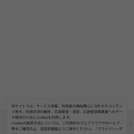
当サイトでは、サービス改善、利用者の興味関心に合わせたコンテン
ツ表示、利用状況の解析、広告配信・測定、広告配信事業者へのデー
このサイトについて
利用規約
広告掲載
タ提供のためにCookieを利用します。
Cookieの削除方法については、ご利用中のウェブブラウザのヘルプ
記事の二次利用について
プライバシーポリシー
お問い合わせ
等をご確認の上、各設定画面よりご操作ください。「
プライバシーポ
運営会社