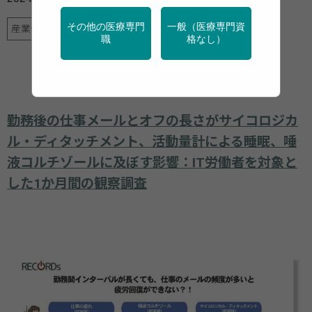
その他の医療専門
一般（医療専門資
産業保健
行政・団体の関連資料
調査・統計
職
格なし）
勤務後の仕事メールとオフの長さがサイコロジカ
ル・ディタッチメント、活動量計による睡眠、唾
液コルチゾールに及ぼす影響：IT労働者を対象と
した1か月間の観察調査