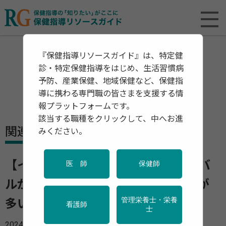
『保健指導リソースガイド』は、特定健
診・特定保健指導をはじめ、生活習慣病
予防、産業保健、地域保健など、保健指
導に携わる専門職の皆さまを支援する情
報プラットフォームです。
該当する職種をクリックして、中へお進
関連資料・リリース
みください。
【インフォグラフ】勤務間インターバ
医 師
保健師
ルが長くても、仕事のメールの頻度が
管理栄養士・栄養
多いと疲労回復ができない!?
看護師
士
2024年12月02日