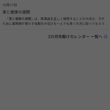
広める活動が行われています。下痢や肺炎を防ぎ、子どもたちの命を守る
10月17日
ことを目的としています。 関連リンク 世界手洗いの日（ユニセフ）
薬と健康の週間
「薬と健康の週間」は、医薬品を正しく使用することの大切さ、その
ために薬剤師が果たす役割の大切さを一人でも多くの方に知ってもらう
ために、ポスターなどを用いて積極的な啓発活動を行う週間です。 関連
リンク 薬と健康の週間（公益社団法人 日本薬剤師会） 連載「働く人に
2カ月先駆けカレンダー 一覧へ
伝えたい！薬との付き合い方」（保健指導リソースガイド）