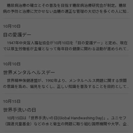
糖尿病治療の確立とその普及を目指す糖尿病治療研究会が制定。糖尿
病の予防と治療に欠かせない血糖の適正な管理の大切さを多くの人に知
ってもらうのが目的。糖尿病ネットワークなどのウエブサイトを活用し
た啓発活動を行う。 関連リンク 糖尿病治療研究会40年の歩み（糖尿病治
10月10日
療研究会） 糖尿病ネットワーク
目の愛護デー
1947年中央盲人福祉協会が10月10日を「目の愛護デー」と定め、現在
では厚生労働省が主催となって毎年目の健康に関わる活動が進められて
います。皆様も目の愛護デーをきっかけに目を大切にすることについて考
えてみませんか。 関連リンク 目の愛護デー（公益社団法人 日本眼科医
10月10日
会）
世界メンタルヘルスデー
世界精神保健連盟が、1992年より、メンタルヘルス問題に関する世間
の意識を高め、偏見をなくし、正しい知識を普及することを目的として、
10月10日を「世界メンタルヘルスデー」と定めました。その後、世界保
健機関（WHO）も協賛し、正式な国際デー（国際記念日）とされていま
10月15日
す。 関連リンク 世界メンタルヘルスデー（厚生労働省） 働く人のメンタ
世界手洗いの日
ルヘルス・ポータルサイト「こころの耳」（厚生労働省）
10月15日は「世界手洗いの日(Global Handwashing Day)」。ユニセフ
（国連児童基金）などの水と衛生の問題に取り組む国際機関や大学、企
業などによって定められ、世界各国でせっけんを使った正しい手洗いを