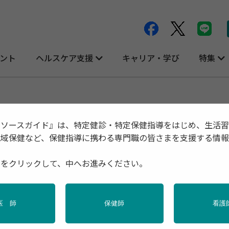
ント
ヘルスケア支援
キャリア・学び
特集
リソースガイド』は、特定健診・特定保健指導をはじめ、生活
地域保健など、保健指導に携わる専門職の皆さまを支援する情
種をクリックして、中へお進みください。
医 師
保健師
看護
健
母子保健
学校保健
メンタルヘルス
禁煙
アルコール
ータヘルス計画
高齢者
女性の健康
フレイル・介護予防