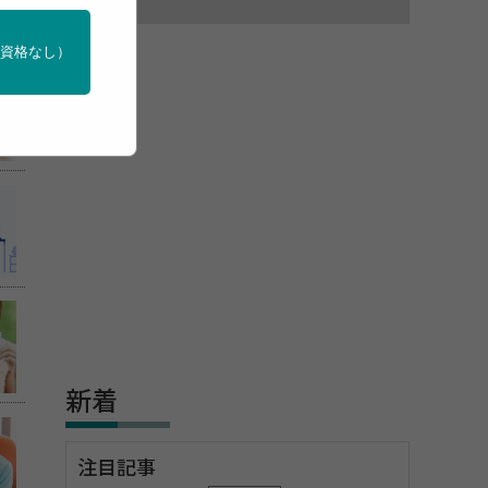
門資格なし）
新着
注目記事