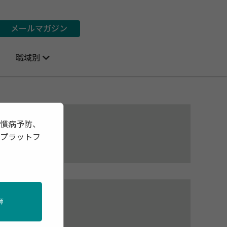
メールマガジン
職域別
習慣病予防、
報プラットフ
師