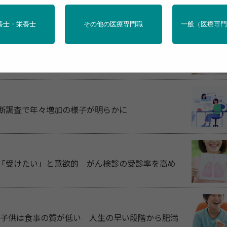
行政・団体の関連資料
HealthDay News
時事通信社
養士・栄養士
その他の医療専門職
一般（医療専
肩凝り」「寝不足」が労働者の職場でのプレゼン
横断調査で年々増加の様子が明らかに
は「受けたい」と意欲的 がん検診の受診率を高め
子供は食事の質が低い 人生の早い段階から肥満