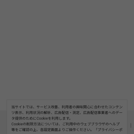
当サイトでは、サービス改善、利用者の興味関心に合わせたコンテン
ツ表示、利用状況の解析、広告配信・測定、広告配信事業者へのデー
このサイトについて
利用規約
広告掲載
タ提供のためにCookieを利用します。
Cookieの削除方法については、ご利用中のウェブブラウザのヘルプ
記事の二次利用について
プライバシーポリシー
お問い合わせ
等をご確認の上、各設定画面よりご操作ください。「
プライバシーポ
運営会社