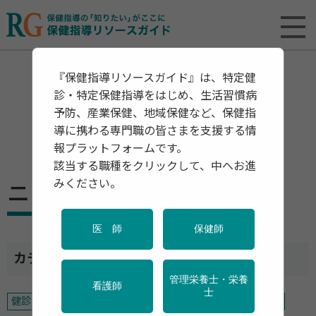
『保健指導リソースガイド』は、特定健
診・特定保健指導をはじめ、生活習慣病
予防、産業保健、地域保健など、保健指
導に携わる専門職の皆さまを支援する情
報プラットフォームです。
該当する職種をクリックして、中へお進
みください。
ニュース ー 産業保健
医 師
保健師
カテゴリ一覧
管理栄養士・栄養
看護師
士
健診・検診
特定保健指導
予防
産業保健
地域保健