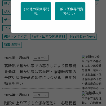
母子保健
学校保健
メンタルヘルス
禁煙
アルコール
その他の医療専門
一般（医療専門資
がん
運動
栄養
調査・統計
デジタル・AI
職
格なし）
データヘルス計画
高齢者
女性の健康
フレイル・介護予防
新型コロナ
感染症
災害・BCP
書籍・メディア
行政・団体の関連資料
HealthDay News
時事通信社
2024年11月05日
ニュース
高断熱で暖かい家での暮らしにより医療費
を低減 暖かい家は高血圧・循環器疾患の
予防や健康寿命の延伸につながる 費用対
効果も高い
2024年11月05日
ニュース
階段の上り下りも立派な運動に 心筋梗塞