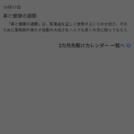
広める活動が行われています。下痢や肺炎を防ぎ、子どもたちの命を守る
10月17日
ことを目的としています。 関連リンク 世界手洗いの日（ユニセフ）
薬と健康の週間
「薬と健康の週間」は、医薬品を正しく使用することの大切さ、その
ために薬剤師が果たす役割の大切さを一人でも多くの方に知ってもらう
ために、ポスターなどを用いて積極的な啓発活動を行う週間です。 関連
リンク 薬と健康の週間（公益社団法人 日本薬剤師会） 連載「働く人に
2カ月先駆けカレンダー 一覧へ
伝えたい！薬との付き合い方」（保健指導リソースガイド）