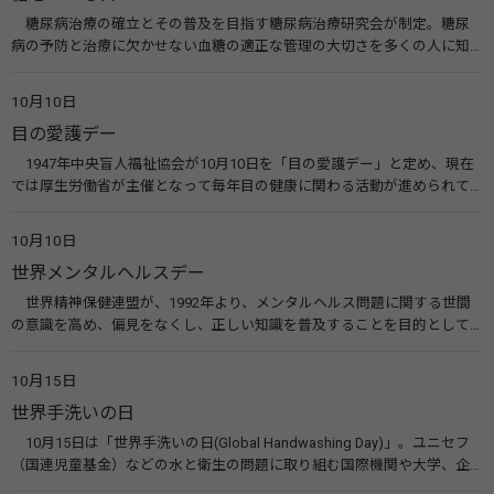
糖尿病治療の確立とその普及を目指す糖尿病治療研究会が制定。糖尿
病の予防と治療に欠かせない血糖の適正な管理の大切さを多くの人に知
ってもらうのが目的。糖尿病ネットワークなどのウエブサイトを活用し
た啓発活動を行う。 関連リンク 糖尿病治療研究会40年の歩み（糖尿病治
10月10日
療研究会） 糖尿病ネットワーク
目の愛護デー
1947年中央盲人福祉協会が10月10日を「目の愛護デー」と定め、現在
では厚生労働省が主催となって毎年目の健康に関わる活動が進められて
います。皆様も目の愛護デーをきっかけに目を大切にすることについて考
えてみませんか。 関連リンク 目の愛護デー（公益社団法人 日本眼科医
10月10日
会）
世界メンタルヘルスデー
世界精神保健連盟が、1992年より、メンタルヘルス問題に関する世間
の意識を高め、偏見をなくし、正しい知識を普及することを目的として、
10月10日を「世界メンタルヘルスデー」と定めました。その後、世界保
健機関（WHO）も協賛し、正式な国際デー（国際記念日）とされていま
10月15日
す。 関連リンク 世界メンタルヘルスデー（厚生労働省） 働く人のメンタ
世界手洗いの日
ルヘルス・ポータルサイト「こころの耳」（厚生労働省）
10月15日は「世界手洗いの日(Global Handwashing Day)」。ユニセフ
（国連児童基金）などの水と衛生の問題に取り組む国際機関や大学、企
業などによって定められ、世界各国でせっけんを使った正しい手洗いを