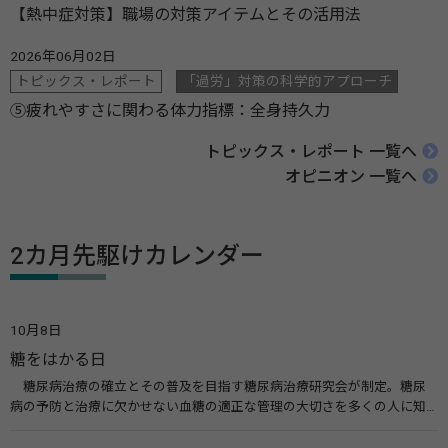
【熱中症対策】職場の対策アイテムとその活用法
2026年06月02日
トピックス・レポート
「過労」対策の科学的アプローチ
⑤疲れやすさに関わる体力指標：全身持久力
トピックス・レポート 一覧へ
オピニオン 一覧へ
2カ月先駆けカレンダー
10月8日
糖をはかる日
糖尿病治療の確立とその普及を目指す糖尿病治療研究会が制定。糖尿
病の予防と治療に欠かせない血糖の適正な管理の大切さを多くの人に知
ってもらうのが目的。糖尿病ネットワークなどのウエブサイトを活用し
た啓発活動を行う。 関連リンク 糖尿病治療研究会40年の歩み（糖尿病治