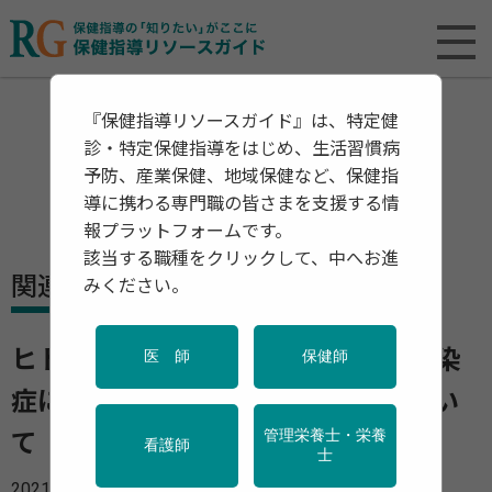
『保健指導リソースガイド』は、特定健
診・特定保健指導をはじめ、生活習慣病
予防、産業保健、地域保健など、保健指
導に携わる専門職の皆さまを支援する情
報プラットフォームです。
該当する職種をクリックして、中へお進
関連資料・リリース
みください。
ヒトパピローマウイルス（HPV）感染
医 師
保健師
症に係る定期接種の今後の対応につい
管理栄養士・栄養
て
看護師
士
2021年11月26日