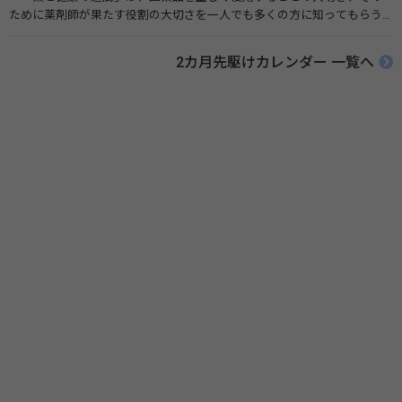
ために薬剤師が果たす役割の大切さを一人でも多くの方に知ってもらう
ために、ポスターなどを用いて積極的な啓発活動を行う週間です。 関連
リンク 薬と健康の週間（公益社団法人 日本薬剤師会） 連載「働く人に
2カ月先駆けカレンダー 一覧へ
伝えたい！薬との付き合い方」（保健指導リソースガイド）