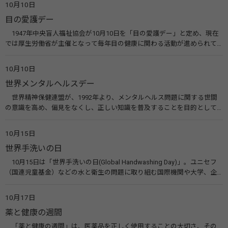
10月10日
療研究会） 糖尿病ネットワーク
目の愛護デー
1947年中央盲人福祉協会が10月10日を「目の愛護デー」と定め、現在
では厚生労働省が主催となって毎年目の健康に関わる活動が進められて
います。皆様も目の愛護デーをきっかけに目を大切にすることについて考
えてみませんか。 関連リンク 目の愛護デー（公益社団法人 日本眼科医
10月10日
会）
世界メンタルヘルスデー
世界精神保健連盟が、1992年より、メンタルヘルス問題に関する世間
の意識を高め、偏見をなくし、正しい知識を普及することを目的として、
10月10日を「世界メンタルヘルスデー」と定めました。その後、世界保
健機関（WHO）も協賛し、正式な国際デー（国際記念日）とされていま
10月15日
す。 関連リンク 世界メンタルヘルスデー（厚生労働省） 働く人のメンタ
世界手洗いの日
ルヘルス・ポータルサイト「こころの耳」（厚生労働省）
10月15日は「世界手洗いの日(Global Handwashing Day)」。ユニセフ
（国連児童基金）などの水と衛生の問題に取り組む国際機関や大学、企
業などによって定められ、世界各国でせっけんを使った正しい手洗いを
広める活動が行われています。下痢や肺炎を防ぎ、子どもたちの命を守る
10月17日
ことを目的としています。 関連リンク 世界手洗いの日（ユニセフ）
薬と健康の週間
「薬と健康の週間」は、医薬品を正しく使用することの大切さ、その