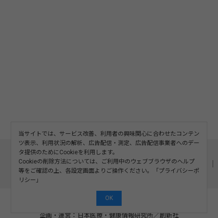
当サイトでは、サービス改善、利用者の興味関心に合わせたコンテン
ツ表示、利用状況の解析、広告配信・測定、広告配信事業者へのデー
このサイトについて
利用規約
広告掲載
タ提供のためにCookieを利用します。
Cookieの削除方法については、ご利用中のウェブブラウザのヘルプ
記事の二次利用について
プライバシーポリシー
お問い合わせ
等をご確認の上、各設定画面よりご操作ください。「
プライバシーポ
運営会社
リシー
」
OK
©2008-2026 SOSHINSHA All Rights Reserved.
企画・運営：日本医療・健康情報研究所
／
創新社