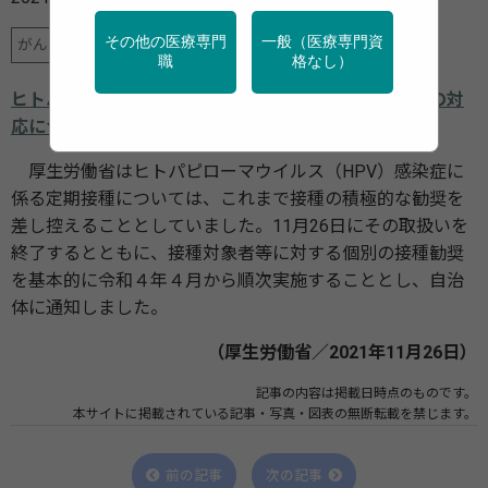
その他の医療専門
一般（医療専門資
がん
地域保健
行政・団体の関連資料
職
格なし）
ヒトパピローマウイルス感染症に係る定期接種の今後の対
応について
厚生労働省はヒトパピローマウイルス（HPV）感染症に
係る定期接種については、これまで接種の積極的な勧奨を
差し控えることとしていました。11月26日にその取扱いを
終了するとともに、接種対象者等に対する個別の接種勧奨
を基本的に令和４年４月から順次実施することとし、自治
体に通知しました。
（厚生労働省／2021年11月26日）
記事の内容は掲載日時点のものです。
本サイトに掲載されている記事・写真・図表の無断転載を禁じます。
前の記事
次の記事