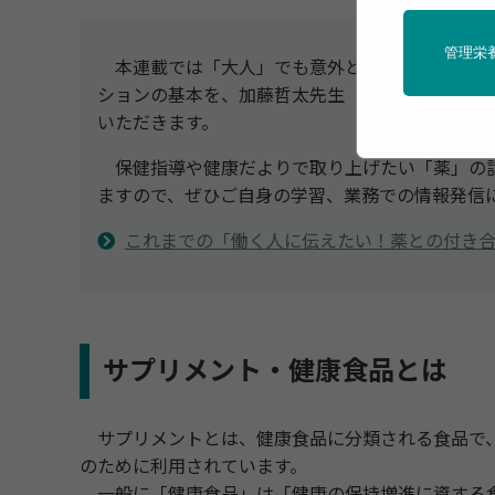
管理栄
本連載では「大人」でも意外と知らない「薬」
ションの基本を、加藤哲太先生（日本くすり教育
いただきます。
保健指導や健康だよりで取り上げたい「薬」の
ますので、ぜひご自身の学習、業務での情報発信
これまでの「働く人に伝えたい！薬との付き
サプリメント・健康食品とは
サプリメントとは、健康食品に分類される食品で、
のために利用されています。
一般に「健康食品」は「健康の保持増進に資する食