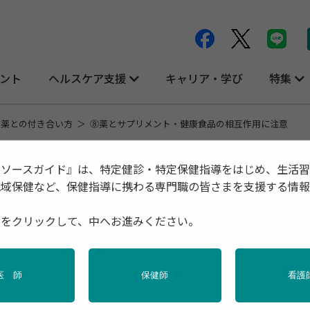
ント
ヘルスケア支援
キャリア・学び
特集
！薬との付き合い方
⑧薬とサプリメント・健康食品の相互作用に注意
リソースガイド』は、特定健診・特定保健指導をはじめ、生活
地域保健など、保健指導に携わる専門職の皆さまを支援する情
相互作用に注意
種をクリックして、中へお進みください。
一般社団法人 日本くすり教育研
代表理事 加藤 
2024年01月
医 師
保健師
看護