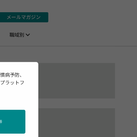
メールマガジン
職域別
習慣病予防、
報プラットフ
究所
哲太
18日
師