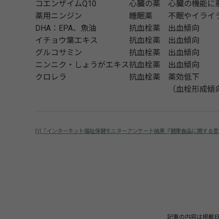
コエンザイムQ10
心臓の薬
心臓の機能に
薬用ニンジン
睡眠薬
不眠やイライ
DHA：EPA、魚油
抗血栓薬
出血傾向
イチョウ葉エキス
抗血栓薬
出血傾向
グルコサミン
抗血栓薬
出血傾向
ニンニク・しょうがエキス
抗血栓薬
出血傾向
クロレラ
抗血栓薬
薬効低下
（血栓形成傾
[1]「インターネット福祉保健モニターアンケート結果『健康食品に関する
記事の内容は掲載