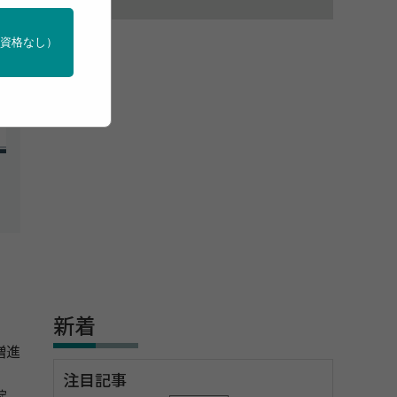
門資格なし）
新着
増進
注目記事
錠