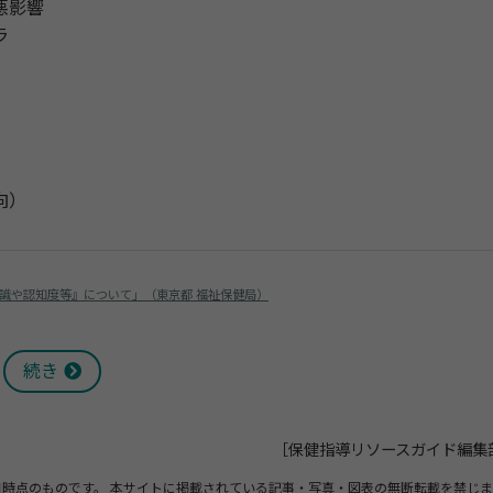
悪影響
ラ
向）
意識や認知度等』について」（東京都 福祉保健局）
続き
［保健指導リソースガイド編集
日時点のものです。
本サイトに掲載されている記事・写真・図表の無断転載を禁じま