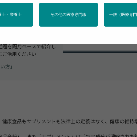
養士・栄養士
その他の医療専門職
一般（医療専
の知識やセルフメディケー
研究所 代表理事）にご解説
話題を隔月ペースで紹介し
にご活用ください。
合い方」
健康食品もサプリメントも法律上の定義はなく、健康の維持
品全般」、また「サプリメント」は「特定成分が濃縮された