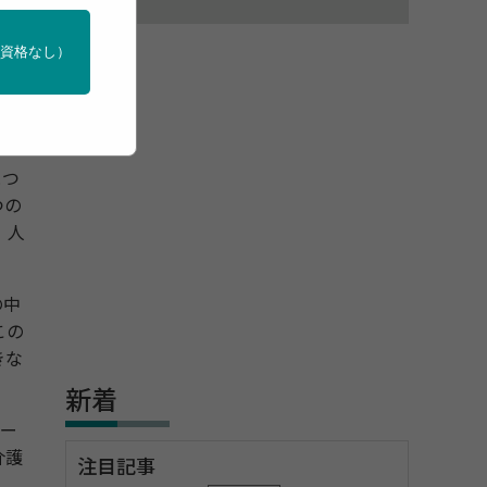
門資格なし）
輝
とつ
つの
、人
の中
この
きな
新着
ー
介護
注目記事