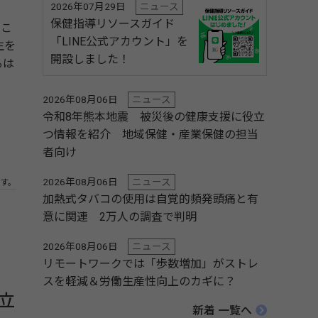
2026年07月29日
ニュース
保健指導リソースガイド
、こ
「LINE公式アカウント」を
生を
開設しました！
るは
2026年08月06日
ニュース
令和8年熊本地震 被災後の健康支援に役立
つ情報を紹介 地域保健・産業保健の担当
者向け
2026年08月06日
ニュース
す。
加熱式タバコの使用は自覚的頻発頭痛と有
意に関連 2万人の調査で判明
2026年08月06日
ニュース
リモートワークでは「歩数増加」がストレ
スを軽減＆労働生産性向上のカギに？
立
新着 一覧へ