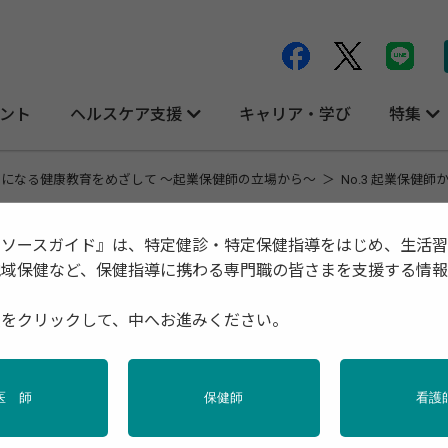
ント
ヘルスケア支援
キャリア・学び
特集
になる健康教育をめざして ～起業保健師の立場から～
No.3 起業保健
リソースガイド』は、特定健診・特定保健指導をはじめ、生活
地域保健など、保健指導に携わる専門職の皆さまを支援する情
と ～健康教育について・保健師について～
種をクリックして、中へお進みください。
（株）ウェルネスライフサポート研究所 代表取
加倉井 さ
医 師
保健師
看護
 ～起業保健師の立場から～