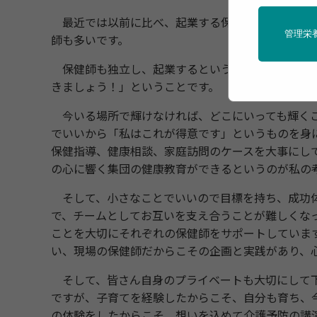
最近では以前に比べ、起業する保健師も多くなって
管理栄
師も多いです。
保健師も独立し、起業するという働き方、生き方も
きましょう！」ということです。
今いる場所で輝けなければ、どこにいっても輝くこ
でいいから「私はこれが得意です」というものを身
保健指導、健康相談、家庭訪問のケースを大事にし
の心に響く集団の健康教育ができるというのが私の
そして、小さなことでいいので目標を持ち、成功体
で、チームとしてお互いを支え合うことが難しくな
ことを大切にそれぞれの保健師をサポートしていま
い、現場の保健師だからこその企画と実践があり、
そして、皆さん自身のプライベートも大切にして下
ですが、子育てを経験したからこそ、自分も育ち、
の体験をしたからこそ、想いを込めて介護予防の講