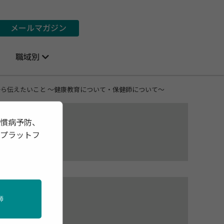
メールマガジン
職域別
師から伝えたいこと ～健康教育について・保健師について～
習慣病予防、
報プラットフ
締役
おり
師