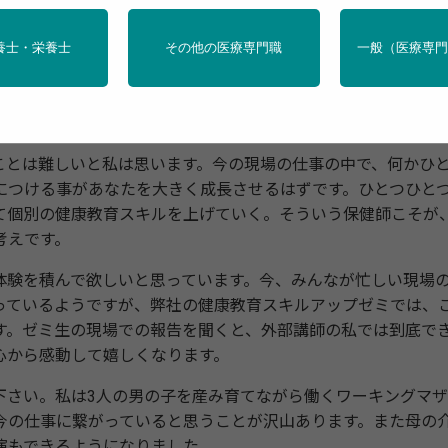
きているので、起業することに興味を持って尋ねてくる保健
養士・栄養士
その他の医療専門職
一般（医療専
ありますが、いつも皆さんにお話することは「今いる現場で
とは難しいと私は思います。今の現場の仕事の中で、何かひ
につける事があなたを大きく成長させるはずです。ひとつひと
て個別の健康教育スキルを上げていく。そういう保健師こそが
考えです。
験を積んで欲しいと思っています。今、みんなが忙しい現場
っているようですが、弊社の健康教育スキルアップゼミでは、
す。ゼミ生の現場での報告を聞くと、外部講師の私では到底で
心から感動して嬉しくなります。
さい。私は3人の男の子を産み育てながら働くワーキングマザ
今の仕事に繋がっていると思うことが沢山あります。また母の
演もできるようになりました。