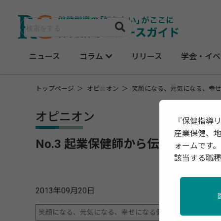
ニュース
コラム
リリース
学会・イベ
トップページ
オピニオン
笑顔になる、元気になる、幸せ
オピニオン
『保健指導
産業保健、
No.3 起業保健師から伝えたいこ
ォームです。
該当する職
2013年09月20日
笑顔になる、元気になる、幸せになる健康教育をめざして